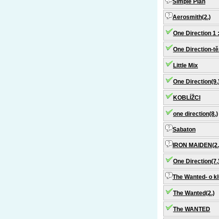
Simple Plan
Aerosmith(2.)
One Direction 1 
One Direction-tě
Little Mix
One Direction(9.
KOBLÍŽCI
one direction(8.)
Sabaton
IRON MAIDEN(2.
One Direction(7.
The Wanted- o kl
The Wanted(2.)
The WANTED