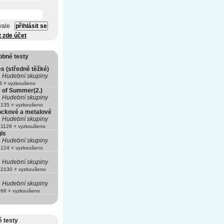
vale
t zde účet
obné testy
s (středně těžké)
Hudební skupiny
 × vyzkoušeno
 of Summer(2.)
Hudební skupiny
135 × vyzkoušeno
ockové a metalové
Hudební skupiny
1129 × vyzkoušeno
ls
Hudební skupiny
124 × vyzkoušeno
Hudební skupiny
2130 × vyzkoušeno
Hudební skupiny
66 × vyzkoušeno
 testy