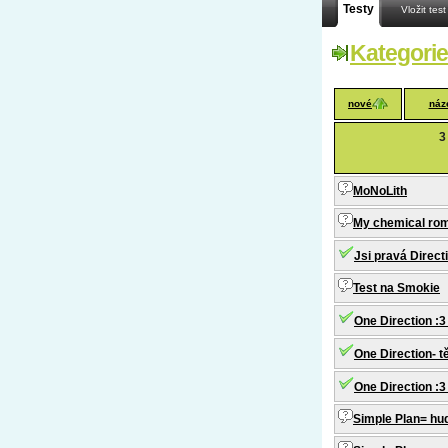
Testy
Vložit test
Kategorie
nové
náz
3
MoNoLith
My chemical ro
Jsi pravá Direct
Test na Smokie
One Direction :3
One Direction- t
One Direction :3
Simple Plan= hu