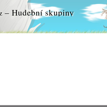
– Hudební skupiny
z