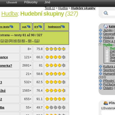
Piškvorky
Jiné
Uživatelé
Testi.cz
>
Hudba
>
Hudební skupiny
Hudba
:
Hudební skupiny
(327)
kate
ev testu
hodnocení
vyzk.
Ø %
Jazyky
(
Geograf
 strana — testy 61 až 90 / 327
Historie
[1]
[2]
[3]
[4]
[5]
[6]
..
[9]
..
[11]
Filmy a 
Hudba
(
Hud
8×
75.8
Zpě
Pís
mance
121×
66.3
Skla
Hud
2691×
81
ionerka?
Kultura 
Sportov
Humanit
21×
58.6
(310)
Přírodní
532×
82.5
 3
Počítače
Ostatní
1565×
76.4
ěžké
655×
91.1
 2
Přih
dba
55×
49.7
Uživatels