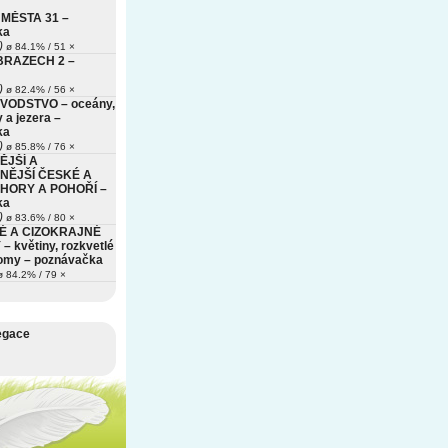
MĚSTA 31 –
ka
)
ø 84.1% / 51 ×
BRAZECH 2 –
)
ø 82.4% / 56 ×
VODSTVO – oceány,
 a jezera –
ka
)
ø 85.8% / 76 ×
ĚJŠÍ A
NĚJŠÍ ČESKÉ A
HORY A POHOŘÍ –
ka
)
ø 83.6% / 80 ×
É A CIZOKRAJNÉ
– květiny, rozkvetlé
romy – poznávačka
 84.2% / 79 ×
egace