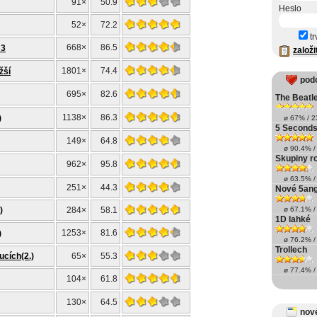
91×
50.9
Heslo
52×
72.2
tr
668×
86.5
:3
založi
1801×
74.4
žší
pod
695×
82.6
The Beatle
1138×
86.3
)
ø 67% / 23
5 Seconds
149×
64.8
ø 90.4% / 
Skupiny r
962×
95.8
ø 63.5% / 
251×
44.3
Nové 5ang
)
284×
58.1
ø 67.1% / 
1D lahké
1253×
81.6
)
ø 76.2% / 
Trollech
ucích(2.)
65×
55.3
ø 77.4% / 
104×
61.8
130×
64.5
nové