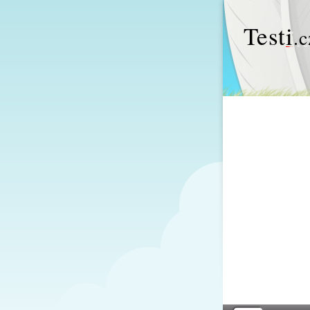
Test
i
.c