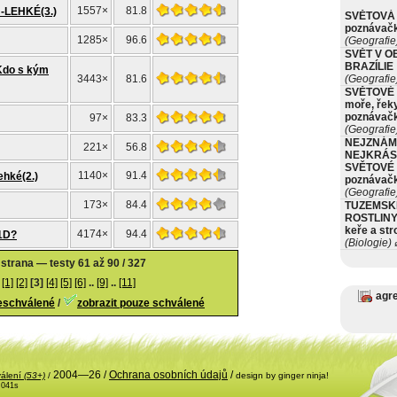
1557×
81.8
-LEHKÉ(3.)
SVĚTOVÁ 
poznávač
1285×
96.6
(Geografie
SVĚT V O
BRAZÍLIE
 Kdo s kým
3443×
81.6
(Geografie
SVĚTOVÉ 
moře, řeky
poznávač
97×
83.3
(Geografie
NEJZNÁM
221×
56.8
NEJKRÁS
SVĚTOVÉ 
1140×
91.4
ehké(2.)
poznávač
(Geografie
173×
84.4
TUZEMSK
ROSTLINY 
keře a st
4174×
94.4
 1D?
(Biologie)
ø
 strana — testy 61 až 90 / 327
[1]
[2]
[3]
[4]
[5]
[6]
..
[9]
..
[11]
agr
neschválené
/
zobrazit pouze schválené
2004—26 /
Ochrana osobních údajů
/
válení
(53+)
/
design by ginger ninja!
.041s