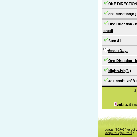
ONE DIRECTION
one direction(6.)
One Direction -
chodí
Sum 41
Green Day..
One Direction - l
Nightwish(3.)
Jak dobře znáš
3
zobrazit i 
odpad
(869+)
/
ke sch
kompletní výpis testů
/ 0