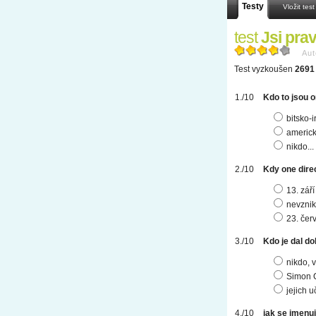
Testy
Vložit test
test
Jsi pra
Aut
Test vyzkoušen
2691 
Kdo to jsou o
bitsko-
americ
nikdo..
Kdy one direc
13. zář
nevznikl
23. čer
Kdo je dal d
nikdo, 
Simon C
jejich u
jak se jmenu