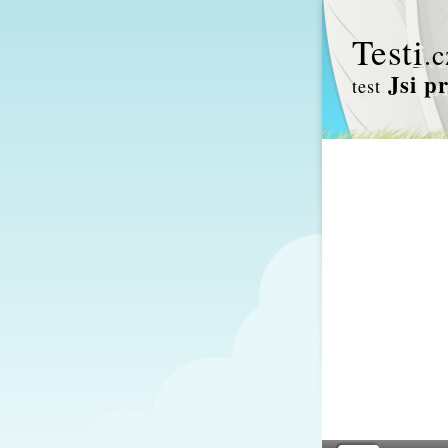
Test
i
.c
Jsi p
test