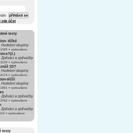
vale
t zde účet
obné testy
ion- těžké
Hudební skupiny
1565 × vyzkoušeno
fotce?(2.)
Zpěváci a zpěvačky
3103 × vyzkoušeno
 znáš 1D?
Hudební skupiny
4174 × vyzkoušeno
ion-těžší
Hudební skupiny
1801 × vyzkoušeno
les
Zpěváci a zpěvačky
3762 × vyzkoušeno
n
Zpěváci a zpěvačky
10 × vyzkoušeno
 testy