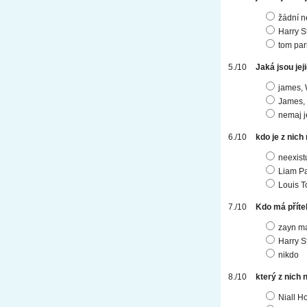
žádní n
Harry S
tom par
Jaká jsou jej
james, 
James, 
nemaj j
kdo je z nich
neexistu
Liam P
Louis T
Kdo má příte
zayn ma
Harry S
nikdo
který z nich 
Niall H