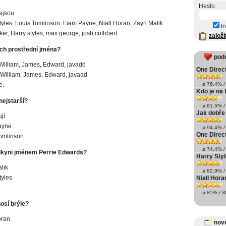
Heslo
ejsou
tyles, Louis Tomlinson, Liam Payne, Niall Horan, Zayn Malik
tr
ker, Harry styles, max george, josh cuthbert
založi
ich prostřední jména?
pod
William, James, Edward, javadd
One Direct
William, James, Edward, javaad
e.
ø 76.4% / 
Kdo je na 
 nejstarší?
ø 81.5% / 
Jak dobře
jí
ayne
ø 94.4% / 
One Direct
omlinson
ø 74.4% / 
lkyni jménem Perrie Edwards?
Harry Sty
lik
ø 82.9% / 
tyles
Niall Hora
ø 85% / 30
nosí brýle?
oran
nové