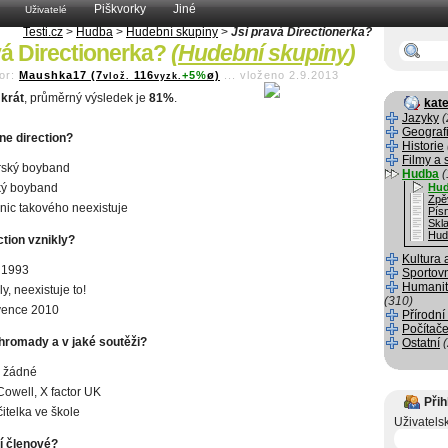
Piškvorky
Jiné
Uživatelé
Testi.cz
>
Hudba
>
Hudební skupiny
>
Jsi pravá Directionerka?
vá Directionerka?
(
Hudební skupiny
)
or:
Maushka17 (7
116
+5%
ø)
...
vloženo 2.9.2013
vlož.
vyzk.
krát
, průměrný výsledek je
81%
.
kate
Jazyky
(
Geograf
ne direction?
Historie
Filmy a 
irský boyband
Hudba
(
ký boyband
Hud
Zpě
. nic takového neexistuje
Pís
Skla
Hud
tion vznikly?
Kultura 
í 1993
Sportov
Humanit
y, neexistuje to!
(310)
vence 2010
Přírodní
Počítače
ohromady a v jaké soutěži?
Ostatní
v žádné
owell, X factor UK
Přih
čitelka ve škole
Uživatels
jí členové?