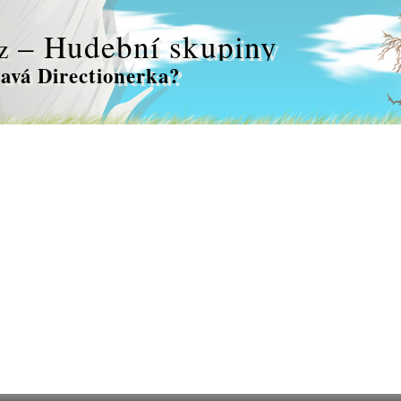
– Hudební skupiny
z
ravá Directionerka?