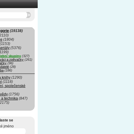
gorie
(19138)
2110)
ie
(1804)
(1153)
seriály
(5376)
1199)
ební skupiny
(327)
váci a zpěvačky
(261)
ničky
(96)
datelé
(28)
ba
(186)
a knihy
(1290)
ní
(1118)
ní, společenské
 vědy
(1756)
 a technika
(847)
(2175)
laste se
ké jméno