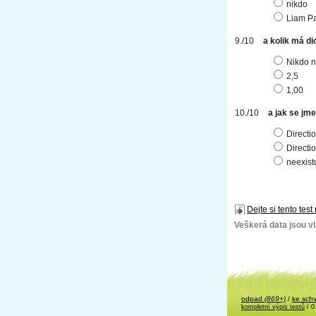
nikdo
Liam P
a kolik má dio
Nikdo n
2,5
1,00
a jak se jme
Directi
Directi
neexistu
Dejte si tento test
Veškerá data jsou vla
odpad
(869+)
/
ke sch
kompletní výpis testů
/ 0