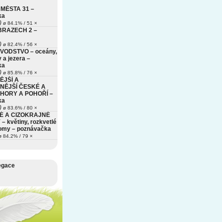
MĚSTA 31 –
ka
)
ø 84.1% / 51 ×
BRAZECH 2 –
)
ø 82.4% / 56 ×
VODSTVO – oceány,
 a jezera –
ka
)
ø 85.8% / 76 ×
ĚJŠÍ A
NĚJŠÍ ČESKÉ A
HORY A POHOŘÍ –
ka
)
ø 83.6% / 80 ×
É A CIZOKRAJNÉ
– květiny, rozkvetlé
romy – poznávačka
 84.2% / 79 ×
egace