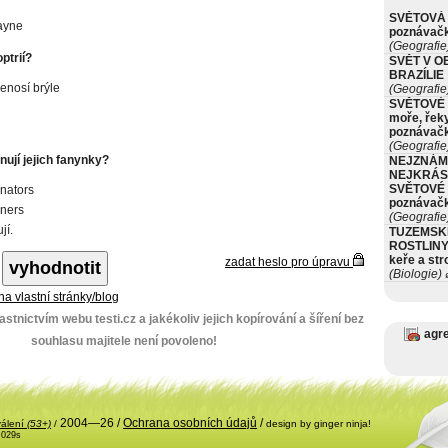
SVĚTOVÁ 
ayne
poznávač
(Geografie
ptrií?
SVĚT V O
BRAZÍLIE
enosí brýle
(Geografie
SVĚTOVÉ 
moře, řeky
poznávač
(Geografie
nují jejich fanynky?
NEJZNÁM
NEJKRÁS
SVĚTOVÉ 
onators
poznávač
oners
(Geografie
jí.
TUZEMSK
ROSTLINY 
keře a st
zadat heslo pro úpravu
(Biologie)
ø
 na vlastní stránky/blog
stnictvím webu testi.cz a jakékoliv jejich kopírování a šíření bez
agr
souhlasu majitele není povoleno!
2004—26 /
Ochrana osobních údajů
/
válení
(53+)
/
design by ginger ninja!
.029s