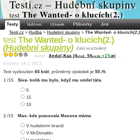
Test
i
– Hudební skupiny
.cz
The Wanted- o klucích(2.)
test
Testy
Piškvorky
Jiné
Vložit test
Uživatelé
Testi.cz
>
Hudba
>
Hudební skupiny
>
The Wanted- o klucích(2.)
test
The Wanted- o klucích(2.)
(
Hudební skupiny
)
(čeká na schválení)
Autor:
Andul-Kaa (4
54
+1%
ø)
...
vlož.
vyzk.
vloženo 19.2.2013
Test vyzkoušen
65 krát
, průměrný výsledek je
55
%
.
.3
Siva- kolik mu bylo, když mu umřel táta
5
15
10
Max- kde pracovala Maxova máma
V hudebním branži
V McDonaldu