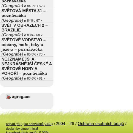
poznávačka
(Geografie)
ø 84.2% / 52 ×
SVĚTOVÁ MĚSTA 31 –
poznávačka
(Geografie)
ø 84% / 67 ×
SVĚT V OBRAZECH 2 –
BRAZÍLIE
(Geografie)
ø 83% / 68 ×
SVĚTOVÉ VODSTVO –
oceány, moře, řeky a
jezera – poznávačka
(Geografie)
ø 85.8% / 78 ×
NEJZNÁMĚJŠÍ A
NEJKRÁSNĚJŠÍ ČESKÉ A
SVĚTOVÉ HORY A
POHOŘÍ – poznávačka
(Geografie)
ø 83.6% / 81 ×
agregace
2004—26 /
Ochrana osobních údajů
/
odpad
(4+)
/
ke schválení
(140+)
/
design by ginger ninja!
kompletní výpis testů
/ 0.055s