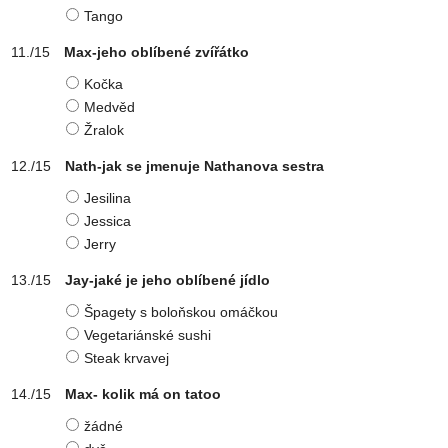
Tango
Max-jeho oblíbené zvířátko
Kočka
Medvěd
Žralok
Nath-jak se jmenuje Nathanova sestra
Jesilina
Jessica
Jerry
Jay-jaké je jeho oblíbené jídlo
Špagety s boloňskou omáčkou
Vegetariánské sushi
Steak krvavej
Max- kolik má on tatoo
žádné