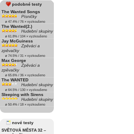
podobné testy
The Wanted Songs
Písničky
ø 47.4% / 76 × vyzkoušeno
The Wanted(2.)
Hudební skupiny
ø 61.8% / 104 × vyzkoušeno
Jay McGuiness
Zpěváci a
zpěvačky
ø 74.5% / 31 × vyzkoušeno
Max George
Zpěváci a
zpěvačky
ø 65.6% / 36 × vyzkoušeno
The WANTED
Hudební skupiny
ø 64.5% / 130 × vyzkoušeno
Sleeping with Sirens
Hudební skupiny
ø 50.4% / 18 × vyzkoušeno
nové testy
SVĚTOVÁ MĚSTA 32 –