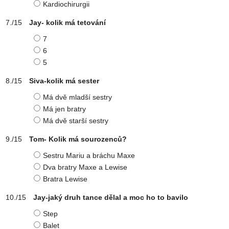
Kardiochirurgii
Jay- kolik má tetování
7
6
5
Siva-kolik má sester
Má dvě mladší sestry
Má jen bratry
Má dvě starší sestry
Tom- Kolik má sourozenců?
Sestru Mariu a bráchu Maxe
Dva bratry Maxe a Lewise
Bratra Lewise
Jay-jaký druh tance dělal a moc ho to bavilo
Step
Balet