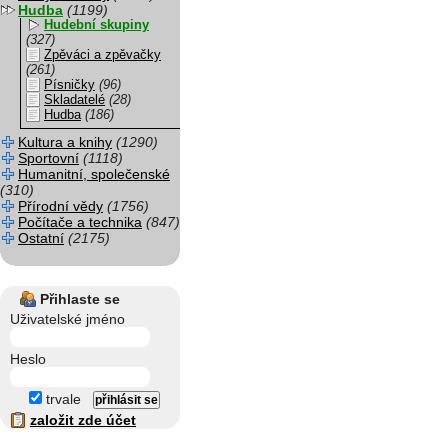
Hudba
(1199)
Hudební skupiny
(327)
Zpěváci a zpěvačky
(261)
Písničky
(96)
Skladatelé
(28)
Hudba
(186)
Kultura a knihy
(1290)
Sportovní
(1118)
Humanitní, společenské
(310)
Přírodní vědy
(1756)
Počítače a technika
(847)
Ostatní
(2175)
Přihlaste se
Uživatelské jméno
Heslo
trvale
založit zde účet