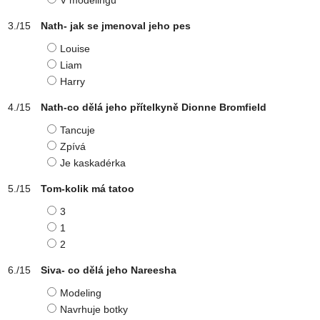
V modelingu
Nath- jak se jmenoval jeho pes
Louise
Liam
Harry
Nath-co dělá jeho přítelkyně Dionne Bromfield
Tancuje
Zpívá
Je kaskadérka
Tom-kolik má tatoo
3
1
2
Siva- co dělá jeho Nareesha
Modeling
Navrhuje botky