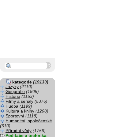
kategorie
(19139)
Jazyky
(2110)
Geografie
(1805)
Historie
(1153)
Filmy a seriály
(5376)
Hudba
(1199)
Kultura a knihy
(1290)
Sportovní
(1118)
Humanitní, společenské
(310)
Přírodní vědy
(1756)
Počítače a technika