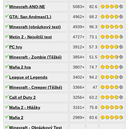
Minecraft-ANO-NE
5083×
82.6
GTA: San Andreas(1.)
4962×
68.2
Minecraft (obrázkový test)
4939×
96.3
Metin 2 - Největší test
4727×
73.1
PC hry
3912×
57.3
Minecraft - Zombie (Těžké)
3854×
51.5
Mafia 2 hra
3807×
74.7
League of Legends
3402×
94.2
Minecraft - Creeper (Těžké)
3366×
47
Call of Duty 2
3256×
63.2
Mafia 2 - Hlášky
3161×
75.8
Mafia 2
2989×
83.6
Minecraft - Obrázkový Test