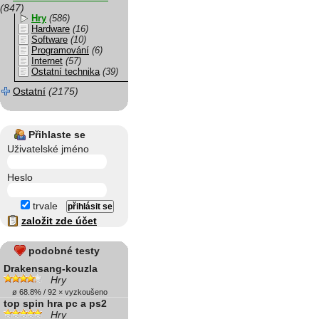
(847)
Hry
(586)
Hardware
(16)
Software
(10)
Programování
(6)
Internet
(57)
Ostatní technika
(39)
Ostatní
(2175)
Přihlaste se
Uživatelské jméno
Heslo
trvale
založit zde účet
podobné testy
Drakensang-kouzla
Hry
ø 68.8% / 92 × vyzkoušeno
top spin hra pc a ps2
Hry