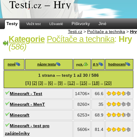
Test
i
– Hry
.cz
Testy
Piškvorky
Jiné
Vložit test
Uživatelé
Testi.cz
>
Počítače a technika
>
Hry
Kategorie
Počítače a technika
:
Hry
(586)
nové
název testu
hodnocení
vyzk.
Ø %
1 strana — testy 1 až 30 / 586
[1]
[2]
[3]
..
[6]
..
[9]
..
[12]
..
[15]
..
[18]
..
[20]
Minecraft - Test
14706×
66.6
Minecraft - MenT
8260×
35
Minecraft
6253×
68.9
Minecraft - test pro
5606×
81.4
začátečníky