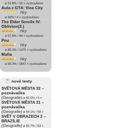
ø 53.8% / 16 × vyzkoušeno
Auta z GTA: Vice City
Hry
ø 60% / 4 × vyzkoušeno
The Elder Scrolls IV:
Oblivion(2.)
Hry
ø 57.6% / 94 × vyzkoušeno
Pou
Hry
ø 85.2% / 1470 × vyzkoušeno
Mafia
Hry
ø 60.3% / 1847 × vyzkoušeno
nové testy
SVĚTOVÁ MĚSTA 32 –
poznávačka
(Geografie)
ø 82.5% / 4 ×
SVĚTOVÁ MĚSTA 31 –
poznávačka
(Geografie)
ø 84.1% / 58 ×
SVĚT V OBRAZECH 2 –
BRAZÍLIE
(Geografie)
ø 82.7% / 63 ×