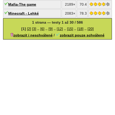
Mafia-The game
2189×
70.4
Minecraft - Lehké
2083×
78.3
1 strana — testy 1 až 30 / 586
[1]
[2]
[3]
..
[6]
..
[9]
..
[12]
..
[15]
..
[18]
..
[20]
zobrazit i neschválené
/
zobrazit pouze schválené