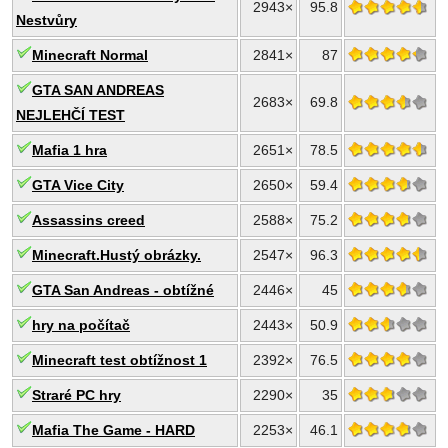
2943×
95.8
Nestvůry
Minecraft Normal
2841×
87
GTA SAN ANDREAS
2683×
69.8
NEJLEHČÍ TEST
Mafia 1 hra
2651×
78.5
GTA Vice City
2650×
59.4
Assassins creed
2588×
75.2
Minecraft.Hustý obrázky.
2547×
96.3
GTA San Andreas - obtížné
2446×
45
hry na počítač
2443×
50.9
Minecraft test obtížnost 1
2392×
76.5
Straré PC hry
2290×
35
Mafia The Game - HARD
2253×
46.1