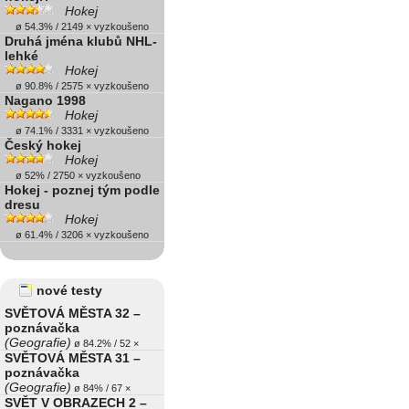
Hokej
ø 54.3% / 2149 × vyzkoušeno
Druhá jména klubů NHL-
lehké
Hokej
ø 90.8% / 2575 × vyzkoušeno
Nagano 1998
Hokej
ø 74.1% / 3331 × vyzkoušeno
Český hokej
Hokej
ø 52% / 2750 × vyzkoušeno
Hokej - poznej tým podle
dresu
Hokej
ø 61.4% / 3206 × vyzkoušeno
nové testy
SVĚTOVÁ MĚSTA 32 –
poznávačka
(Geografie)
ø 84.2% / 52 ×
SVĚTOVÁ MĚSTA 31 –
poznávačka
(Geografie)
ø 84% / 67 ×
SVĚT V OBRAZECH 2 –