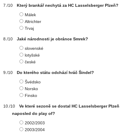
Který brankář nechytá za HC Lasselsberger Plzeň?
Málek
Altrichter
Trvaj
Jaké národnosti je obránce Smrek?
slovenské
lotyšské
české
Do kterého státu odchází hráč Šindel?
Švédsko
Norsko
Finsko
Ve které sezoně se dostal HC Lasselsberger Plzeň
naposled do play of?
2002/2003
2003/2004