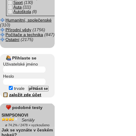
Sport
(130)
Auta
(111)
Autoškola
(8)
Humanitní, společenské
(310)
Přírodní vědy
(1756)
Počítače a technika
(847)
Ostatní
(2175)
Přihlaste se
Uživatelské jméno
Heslo
trvale
založit zde účet
podobné testy
SIMPSONOVI
Seriály
ø 74.2% / 2478 × vyzkoušeno
Jak se vyznáte v českém
hokeji?