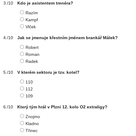
Kdo je asistentem trenéra?
Razím
Kampf
Vlček
Jak se jmenuje křestním jménem brankář Málek?
Robert
Roman
Radek
V kterém sektoru je tzv. kotel?
110
112
109
Který tým hrál v Plzni 12. kolo O2 extraligy?
Znojmo
Kladno
Třinec