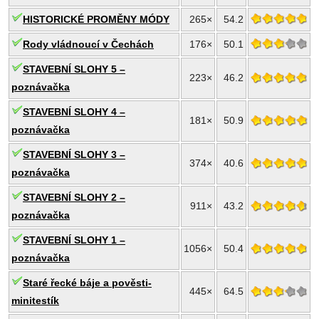
HISTORICKÉ PROMĚNY MÓDY
265×
54.2
Rody vládnoucí v Čechách
176×
50.1
STAVEBNÍ SLOHY 5 –
223×
46.2
poznávačka
STAVEBNÍ SLOHY 4 –
181×
50.9
poznávačka
STAVEBNÍ SLOHY 3 –
374×
40.6
poznávačka
STAVEBNÍ SLOHY 2 –
911×
43.2
poznávačka
STAVEBNÍ SLOHY 1 –
1056×
50.4
poznávačka
Staré řecké báje a pověsti-
445×
64.5
minitestík