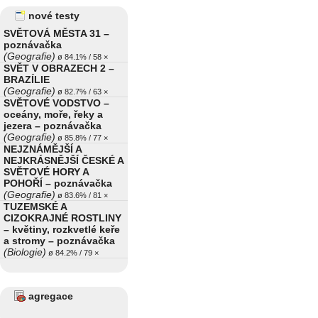
nové testy
SVĚTOVÁ MĚSTA 31 –
poznávačka
(Geografie)
ø 84.1% / 58 ×
SVĚT V OBRAZECH 2 –
BRAZÍLIE
(Geografie)
ø 82.7% / 63 ×
SVĚTOVÉ VODSTVO –
oceány, moře, řeky a
jezera – poznávačka
(Geografie)
ø 85.8% / 77 ×
NEJZNÁMĚJŠÍ A
NEJKRÁSNĚJŠÍ ČESKÉ A
SVĚTOVÉ HORY A
POHOŘÍ – poznávačka
(Geografie)
ø 83.6% / 81 ×
TUZEMSKÉ A
CIZOKRAJNÉ ROSTLINY
– květiny, rozkvetlé keře
a stromy – poznávačka
(Biologie)
ø 84.2% / 79 ×
agregace