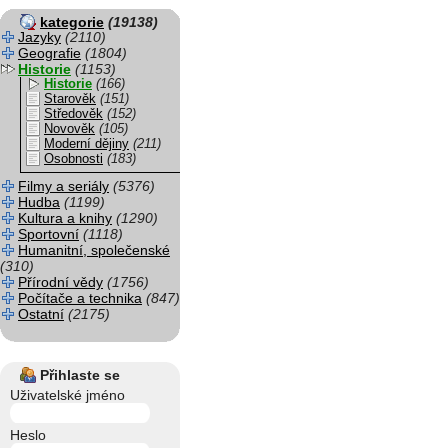
kategorie
(19138)
Jazyky
(2110)
Geografie
(1804)
Historie
(1153)
Historie
(166)
Starověk
(151)
Středověk
(152)
Novověk
(105)
Moderní dějiny
(211)
Osobnosti
(183)
Filmy a seriály
(5376)
Hudba
(1199)
Kultura a knihy
(1290)
Sportovní
(1118)
Humanitní, společenské
(310)
Přírodní vědy
(1756)
Počítače a technika
(847)
Ostatní
(2175)
Přihlaste se
Uživatelské jméno
Heslo