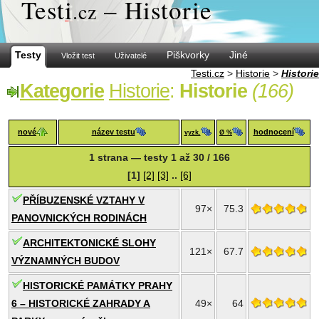
Test
i
– Historie
.cz
Testy
Piškvorky
Jiné
Vložit test
Uživatelé
Testi.cz
>
Historie
>
Historie
Kategorie
Historie
:
Historie
(166)
nové
název testu
hodnocení
vyzk.
Ø %
1 strana — testy 1 až 30 / 166
[1]
[2]
[3]
..
[6]
PŘÍBUZENSKÉ VZTAHY V
97×
75.3
PANOVNICKÝCH RODINÁCH
ARCHITEKTONICKÉ SLOHY
121×
67.7
VÝZNAMNÝCH BUDOV
HISTORICKÉ PAMÁTKY PRAHY
6 – HISTORICKÉ ZAHRADY A
49×
64