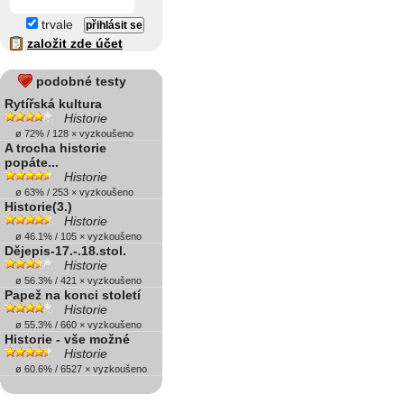
trvale
založit zde účet
podobné testy
Rytířská kultura
Historie
ø 72% / 128 × vyzkoušeno
A trocha historie
popáte...
Historie
ø 63% / 253 × vyzkoušeno
Historie(3.)
Historie
ø 46.1% / 105 × vyzkoušeno
Dějepis-17.-.18.stol.
Historie
ø 56.3% / 421 × vyzkoušeno
Papež na konci století
Historie
ø 55.3% / 660 × vyzkoušeno
Historie - vše možné
Historie
ø 60.6% / 6527 × vyzkoušeno