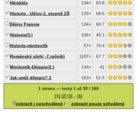
Héraklés
134×
63.8
Historie - Učivo 2. stupně ZŠ
133×
68.5
Dějiny Francie
134×
60.7
Historie(3.)
105×
46.1
Historie-minitestík
57×
74.4
Románský sloh( -7.ročník)
1187×
67.7
Minitestík-Dějepis(2.)
144×
41
Jak umíš dějepis? 2
163×
51.5
1 strana — testy 1 až 30 / 166
[1]
[2]
[3]
..
[6]
zobrazit i neschválené
/
zobrazit pouze schválené