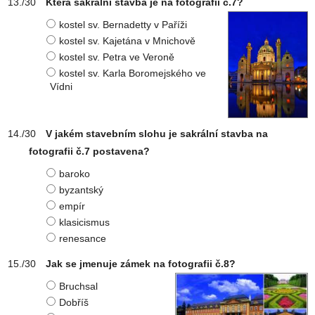
Která sakrální stavba je na fotografii č.7?
kostel sv. Bernadetty v Paříži
kostel sv. Kajetána v Mnichově
kostel sv. Petra ve Veroně
kostel sv. Karla Boromejského ve
Vídni
V jakém stavebním slohu je sakrální stavba na
fotografii č.7 postavena?
baroko
byzantský
empír
klasicismus
renesance
Jak se jmenuje zámek na fotografii č.8?
Bruchsal
Dobříš