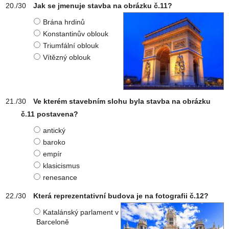
Jak se jmenuje stavba na obrázku č.11?
Brána hrdinů
Konstantinův oblouk
Triumfální oblouk
Vítězný oblouk
Ve kterém stavebním slohu byla stavba na obrázku
č.11 postavena?
antický
baroko
empír
klasicismus
renesance
Která reprezentativní budova je na fotografii č.12?
Katalánský parlament v
Barceloně