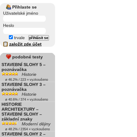
Přihlaste se
Uživatelské jméno
Heslo
trvale
založit zde účet
podobné testy
STAVEBNÍ SLOHY 5 –
poznávačka
Historie
ø 46.2% / 223 × vyzkoušeno
STAVEBNÍ SLOHY 3 –
poznávačka
Historie
ø 40.6% / 374 × vyzkoušeno
HISTORIE
ARCHITEKTURY –
STAVEBNÍ SLOHY –
základní znaky
Moderní dějiny
ø 48.2% / 2354 × vyzkoušeno
STAVEBNÍ SLOHY 2 –