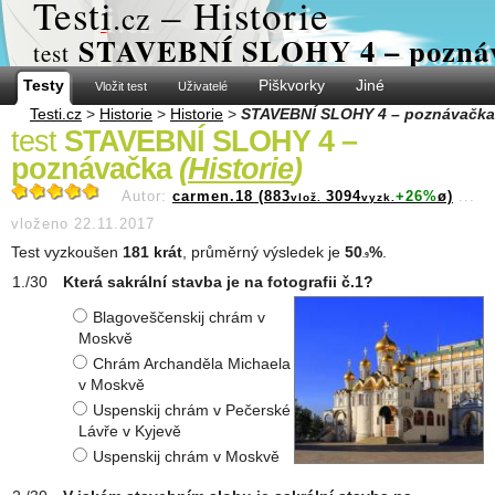
Test
i
– Historie
.cz
STAVEBNÍ SLOHY 4 – pozná
test
Testy
Piškvorky
Jiné
Vložit test
Uživatelé
Testi.cz
>
Historie
>
Historie
>
STAVEBNÍ SLOHY 4 – poznávačka
test
STAVEBNÍ SLOHY 4 –
poznávačka
(
Historie
)
Autor:
carmen.18 (883
3094
+26%
ø)
...
vlož.
vyzk.
vloženo 22.11.2017
Test vyzkoušen
181 krát
, průměrný výsledek je
50
%
.
.9
Která sakrální stavba je na fotografii č.1?
Blagoveščenskij chrám v
Moskvě
Chrám Archanděla Michaela
v Moskvě
Uspenskij chrám v Pečerské
Lávře v Kyjevě
Uspenskij chrám v Moskvě