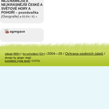
NEJZNÁMĚJŠÍ A
NEJKRÁSNĚJŠÍ ČESKÉ A
SVĚTOVÉ HORY A
POHOŘÍ – poznávačka
(Geografie)
ø 83.6% / 81 ×
agregace
2004—26 /
Ochrana osobních údajů
/
odpad
(869+)
/
ke schválení
(53+)
/
design by ginger ninja!
kompletní výpis testů
/ 0.072s