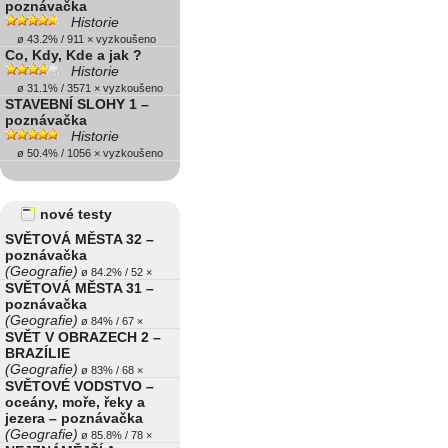
poznávačka
Historie
ø 43.2% / 911 × vyzkoušeno
Co, Kdy, Kde a jak ?
Historie
ø 31.1% / 3571 × vyzkoušeno
STAVEBNÍ SLOHY 1 –
poznávačka
Historie
ø 50.4% / 1056 × vyzkoušeno
nové testy
SVĚTOVÁ MĚSTA 32 –
poznávačka
(Geografie)
ø 84.2% / 52 ×
SVĚTOVÁ MĚSTA 31 –
poznávačka
(Geografie)
ø 84% / 67 ×
SVĚT V OBRAZECH 2 –
BRAZÍLIE
(Geografie)
ø 83% / 68 ×
SVĚTOVÉ VODSTVO –
oceány, moře, řeky a
jezera – poznávačka
(Geografie)
ø 85.8% / 78 ×