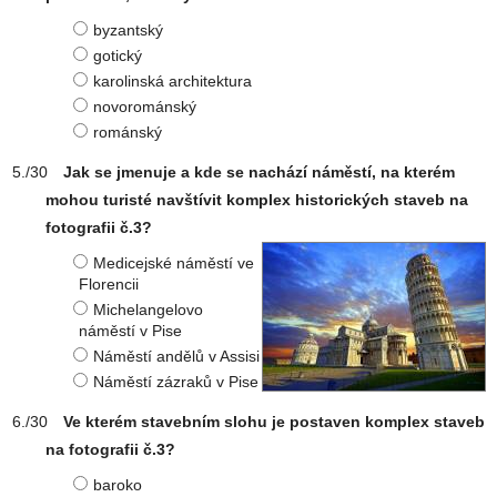
byzantský
gotický
karolinská architektura
novorománský
románský
Jak se jmenuje a kde se nachází náměstí, na kterém
mohou turisté navštívit komplex historických staveb na
fotografii č.3?
Medicejské náměstí ve
Florencii
Michelangelovo
náměstí v Pise
Náměstí andělů v Assisi
Náměstí zázraků v Pise
Ve kterém stavebním slohu je postaven komplex staveb
na fotografii č.3?
baroko