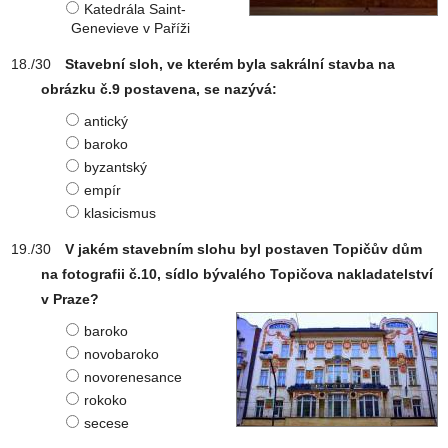
Katedrála Saint-
Genevieve v Paříži
Stavební sloh, ve kterém byla sakrální stavba na
obrázku č.9 postavena, se nazývá:
antický
baroko
byzantský
empír
klasicismus
V jakém stavebním slohu byl postaven Topičův dům
na fotografii č.10, sídlo bývalého Topičova nakladatelství
v Praze?
baroko
novobaroko
novorenesance
rokoko
secese