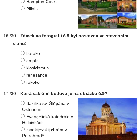
Hampton Court
Pillnitz
Zámek na fotografii č.8 byl postaven ve stavebním
slohu:
baroko
empír
klasicismus
renesance
rokoko
Která sakrální budova je na obrázku č.9?
Bazilika sv. Štěpána v
Ostřihomi
Evangelická katedrála v
Helsinkách
Isaakijevskij chrám v
Petrohradě