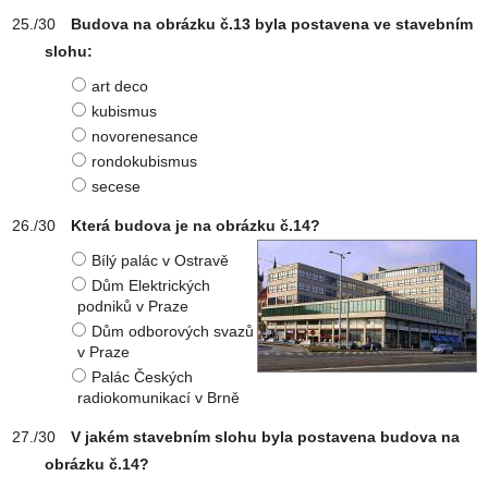
Budova na obrázku č.13 byla postavena ve stavebním
slohu:
art deco
kubismus
novorenesance
rondokubismus
secese
Která budova je na obrázku č.14?
Bílý palác v Ostravě
Dům Elektrických
podniků v Praze
Dům odborových svazů
v Praze
Palác Českých
radiokomunikací v Brně
V jakém stavebním slohu byla postavena budova na
obrázku č.14?