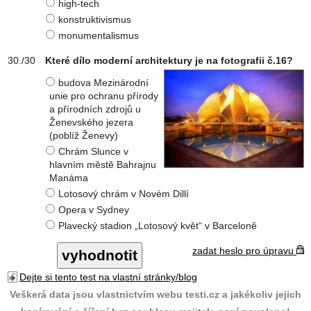
high-tech
konstruktivismus
monumentalismus
Které dílo moderní architektury je na fotografii č.16?
budova Mezinárodní
unie pro ochranu přírody
a přírodních zdrojů u
Ženevského jezera
(poblíž Ženevy)
Chrám Slunce v
hlavním městě Bahrajnu
Manáma
Lotosový chrám v Novém Dillí
Opera v Sydney
Plavecký stadion „Lotosový květ“ v Barceloně
zadat heslo pro úpravu
Dejte si tento test na vlastní stránky/blog
Veškerá data jsou vlastnictvím webu testi.cz a jakékoliv jejich