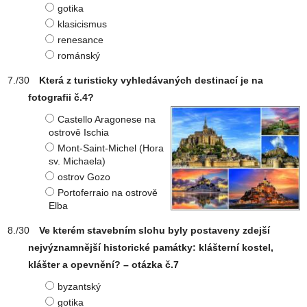
gotika
klasicismus
renesance
románský
Která z turisticky vyhledávaných destinací je na
fotografii č.4?
Castello Aragonese na
ostrově Ischia
Mont-Saint-Michel (Hora
sv. Michaela)
ostrov Gozo
Portoferraio na ostrově
Elba
Ve kterém stavebním slohu byly postaveny zdejší
nejvýznamnější historické památky: klášterní kostel,
klášter a opevnění? – otázka č.7
byzantský
gotika