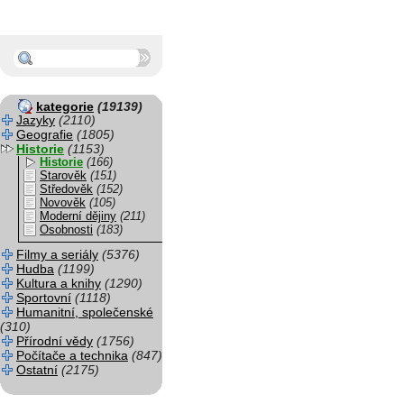
kategorie
(19139)
Jazyky
(2110)
Geografie
(1805)
Historie
(1153)
Historie
(166)
Starověk
(151)
Středověk
(152)
Novověk
(105)
Moderní dějiny
(211)
Osobnosti
(183)
Filmy a seriály
(5376)
Hudba
(1199)
Kultura a knihy
(1290)
Sportovní
(1118)
Humanitní, společenské
(310)
Přírodní vědy
(1756)
Počítače a technika
(847)
Ostatní
(2175)