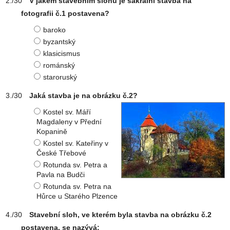
V jakém stavebním slohu je sakrální stavba na
fotografii č.1 postavena?
baroko
byzantský
klasicismus
románský
staroruský
Jaká stavba je na obrázku č.2?
Kostel sv. Máří
Magdaleny v Přední
Kopanině
Kostel sv. Kateřiny v
České Třebové
Rotunda sv. Petra a
Pavla na Budči
Rotunda sv. Petra na
Hůrce u Starého Plzence
Stavební sloh, ve kterém byla stavba na obrázku č.2
postavena, se nazývá: