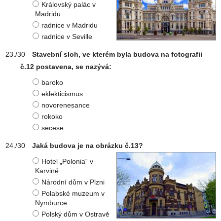
Královský palác v
Madridu
radnice v Madridu
radnice v Seville
Stavební sloh, ve kterém byla budova na fotografii
č.12 postavena, se nazývá:
baroko
eklekticismus
novorenesance
rokoko
secese
Jaká budova je na obrázku č.13?
Hotel „Polonia“ v
Karviné
Národní dům v Plzni
Polabské muzeum v
Nymburce
Polský dům v Ostravě