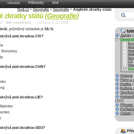
Piškvorky
Jiné
Uživatelé
Testi.cz
>
Geografie
>
Geografie
>
Anglické zkratky států
é zkratky států
(
Geografie
)
or:
Siki (
anonym
)
...
vloženo 9.11.2005
krát
, průměrný výsledek je
58
%
.
.6
kate
Jazyky
(
 skrývá pod zkratkou CIV?
Geograf
Evr
ka
Ame
Asi
 Slonoviny
Afri
dy
Aust
ČR
Hla
 skrývá pod zkratkou CHN?
Geo
Historie
Filmy a 
tsko
Hudba
(
ong
Kultura 
Sportov
Humanit
 skrývá pod zkratkou LIE?
(310)
Přírodní
štejnsko
Počítače
ursko
Ostatní
e
 skrývá pod zkratkou GEO?
Přih