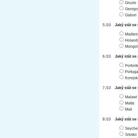
Gruzie
Georgov
Gabon
Jaký stát se
Maďars
Holand
Mongol
Jaký stát se
Portori
Portuga
Korejsk
Jaký stát se
Malawi
Malta
Mali
Jaký stát se
Seyche
Srbsko