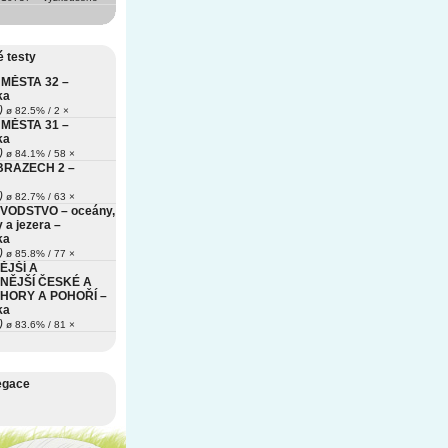
 testy
MĚSTA 32 –
ka
)
ø 82.5% / 2 ×
MĚSTA 31 –
ka
)
ø 84.1% / 58 ×
BRAZECH 2 –
)
ø 82.7% / 63 ×
VODSTVO – oceány,
 a jezera –
ka
)
ø 85.8% / 77 ×
ĚJŠÍ A
NĚJŠÍ ČESKÉ A
HORY A POHOŘÍ –
ka
)
ø 83.6% / 81 ×
egace