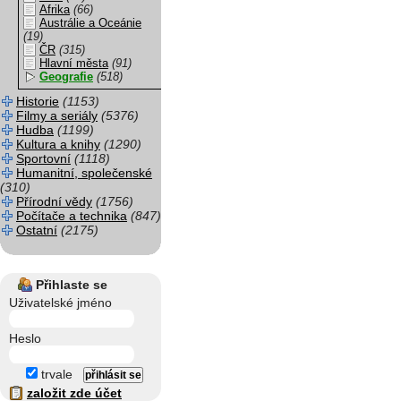
Afrika
(66)
Austrálie a Oceánie
(19)
ČR
(315)
Hlavní města
(91)
Geografie
(518)
Historie
(1153)
Filmy a seriály
(5376)
Hudba
(1199)
Kultura a knihy
(1290)
Sportovní
(1118)
Humanitní, společenské
(310)
Přírodní vědy
(1756)
Počítače a technika
(847)
Ostatní
(2175)
Přihlaste se
Uživatelské jméno
Heslo
trvale
založit zde účet