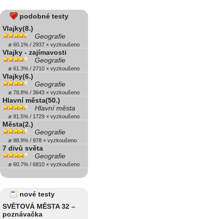
podobné testy
Vlajky(8.)
Geografie
ø 60.1% / 2937 × vyzkoušeno
Vlajky - zajímavosti
Geografie
ø 61.3% / 2710 × vyzkoušeno
Vlajky(6.)
Geografie
ø 78.8% / 3643 × vyzkoušeno
Hlavní města(50.)
Hlavní města
ø 81.5% / 1729 × vyzkoušeno
Města(2.)
Geografie
ø 88.9% / 978 × vyzkoušeno
7 divů světa
Geografie
ø 60.7% / 6810 × vyzkoušeno
nové testy
SVĚTOVÁ MĚSTA 32 –
poznávačka