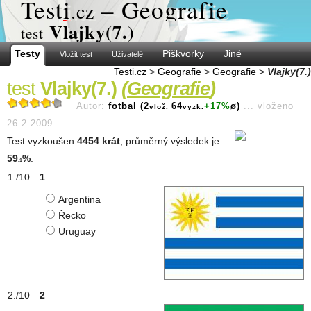
Test
i
– Geografie
.cz
Vlajky(7.)
test
Testy
Piškvorky
Jiné
Vložit test
Uživatelé
Testi.cz
>
Geografie
>
Geografie
>
Vlajky(7.)
test
Vlajky(7.)
(
Geografie
)
Autor:
fotbal (2
64
+17%
ø)
...
vloženo
vlož.
vyzk.
26.2.2009
Test vyzkoušen
4454 krát
, průměrný výsledek je
59
%
.
.1
1
Argentina
Řecko
Uruguay
2