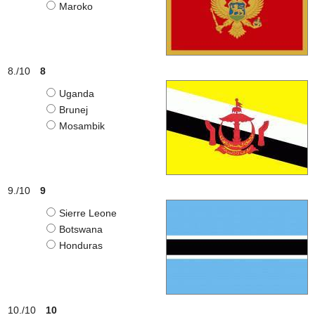
Maroko
8
Uganda
Brunej
Mosambik
9
Sierre Leone
Botswana
Honduras
10