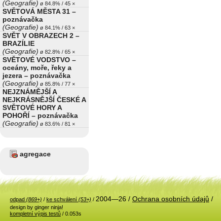
(Geografie)
ø 84.8% / 45 ×
SVĚTOVÁ MĚSTA 31 –
poznávačka
(Geografie)
ø 84.1% / 63 ×
SVĚT V OBRAZECH 2 –
BRAZÍLIE
(Geografie)
ø 82.8% / 65 ×
SVĚTOVÉ VODSTVO –
oceány, moře, řeky a
jezera – poznávačka
(Geografie)
ø 85.8% / 77 ×
NEJZNÁMĚJŠÍ A
NEJKRÁSNĚJŠÍ ČESKÉ A
SVĚTOVÉ HORY A
POHOŘÍ – poznávačka
(Geografie)
ø 83.6% / 81 ×
agregace
2004—26 /
Ochrana osobních údajů
/
odpad
(869+)
/
ke schválení
(53+)
/
design by ginger ninja!
kompletní výpis testů
/ 0.053s