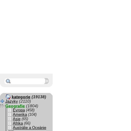
kategorie
(19138)
Jazyky
(2110)
Geografie
(1804)
Evropa
(458)
Amerika
(104)
Asie
(65)
Afrika
(66)
Austrálie a Oceánie