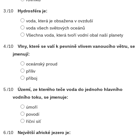
Hydrosféra je:
voda, která je obsažena v ovzduší
voda všech světových oceánů
Všechna voda, která tvoří vodní obal naší planety
Vlny, které se valí k pevnině vlivem vanoucího větru, se
jmenují:
oceánský proud
příliv
příboj
Území, ze kterého teče voda do jednoho hlavního
vodního toku, se jmenuje:
úmoří
povodí
říční síť
Největší africké jezero je: