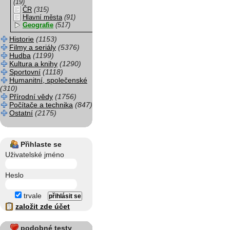
(19)
ČR
(315)
Hlavní města
(91)
Geografie
(517)
Historie
(1153)
Filmy a seriály
(5376)
Hudba
(1199)
Kultura a knihy
(1290)
Sportovní
(1118)
Humanitní, společenské
(310)
Přírodní vědy
(1756)
Počítače a technika
(847)
Ostatní
(2175)
Přihlaste se
Uživatelské jméno
Heslo
trvale
založit zde účet
podobné testy