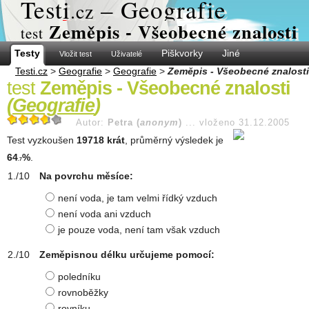
Test
i
– Geografie
.cz
Zeměpis - Všeobecné znalosti
test
Testy
Piškvorky
Jiné
Vložit test
Uživatelé
Testi.cz
>
Geografie
>
Geografie
>
Zeměpis - Všeobecné znalosti
test
Zeměpis - Všeobecné znalosti
(
Geografie
)
Autor:
Petra (
anonym
)
...
vloženo 31.12.2005
Test vyzkoušen
19718 krát
, průměrný výsledek je
64
%
.
.7
Na povrchu měsíce:
není voda, je tam velmi řídký vzduch
není voda ani vzduch
je pouze voda, není tam však vzduch
Zeměpisnou délku určujeme pomocí:
poledníku
rovnoběžky
rovníku