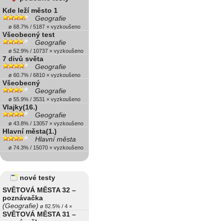
Kde leží město 1
Geografie
ø 68.7% / 5187 × vyzkoušeno
Všeobecný test
Geografie
ø 52.9% / 10737 × vyzkoušeno
7 divů světa
Geografie
ø 60.7% / 6810 × vyzkoušeno
Všeobecný
Geografie
ø 55.9% / 3531 × vyzkoušeno
Vlajky(16.)
Geografie
ø 43.8% / 13057 × vyzkoušeno
Hlavní města(1.)
Hlavní města
ø 74.3% / 15070 × vyzkoušeno
nové testy
SVĚTOVÁ MĚSTA 32 –
poznávačka
(Geografie)
ø 82.5% / 4 ×
SVĚTOVÁ MĚSTA 31 –