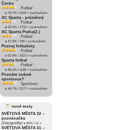
Česka
Fotbal
ø 79.7% / 3326 × vyzkoušeno
AC Sparta - průměrný
Fotbal
ø 50.3% / 1732 × vyzkoušeno
AC Sparta Praha(2.)
Fotbal
ø 47.9% / 789 × vyzkoušeno
Poznej fotbalisty
Fotbal
ø 81.6% / 1823 × vyzkoušeno
Sparta fotbal
Fotbal
ø 49.2% / 1168 × vyzkoušeno
Poznáte známé
sportovce?
Sportovci
ø 48.7% / 5177 × vyzkoušeno
nové testy
SVĚTOVÁ MĚSTA 32 –
poznávačka
(Geografie)
ø 85% / 21 ×
SVĚTOVÁ MĚSTA 31 –