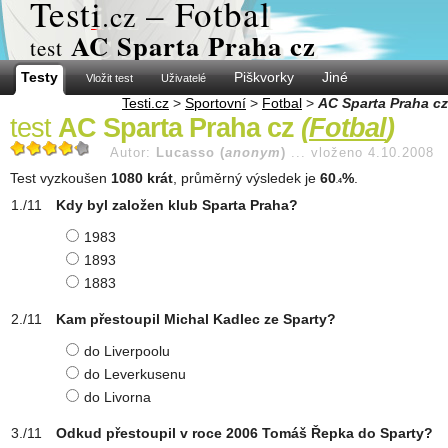
Test
i
– Fotbal
.cz
AC Sparta Praha cz
test
Testy
Piškvorky
Jiné
Vložit test
Uživatelé
Testi.cz
>
Sportovní
>
Fotbal
>
AC Sparta Praha cz
test
AC Sparta Praha cz
(
Fotbal
)
Autor:
Lucasso (
anonym
)
...
vloženo 4.10.2008
Test vyzkoušen
1080 krát
, průměrný výsledek je
60
%
.
.4
Kdy byl založen klub Sparta Praha?
1983
1893
1883
Kam přestoupil Michal Kadlec ze Sparty?
do Liverpoolu
do Leverkusenu
do Livorna
Odkud přestoupil v roce 2006 Tomáš Řepka do Sparty?