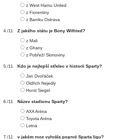
z West Hamu United
z Fiorentiny
z Baníku Ostrava
Z jakého státu je Bony Wilfried?
z Mali
z Ghany
z Pobřeží Slonoviny
Kdo je nejlepší střelec v historii Sparty?
Jan Dvořáček
Oldřich Nejedlý
Horst Siegel
Název stadionu Sparty?
AXA Aréna
Toyota Aréna
Letná
v jakém roce vyhrála poprvé Sparta ligu?