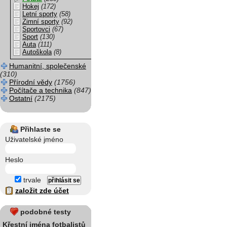
Hokej
(172)
Letní sporty
(58)
Zimní sporty
(92)
Sportovci
(67)
Sport
(130)
Auta
(111)
Autoškola
(8)
Humanitní, společenské
(310)
Přírodní vědy
(1756)
Počítače a technika
(847)
Ostatní
(2175)
Přihlaste se
Uživatelské jméno
Heslo
trvale
založit zde účet
podobné testy
Křestní jména fotbalistů