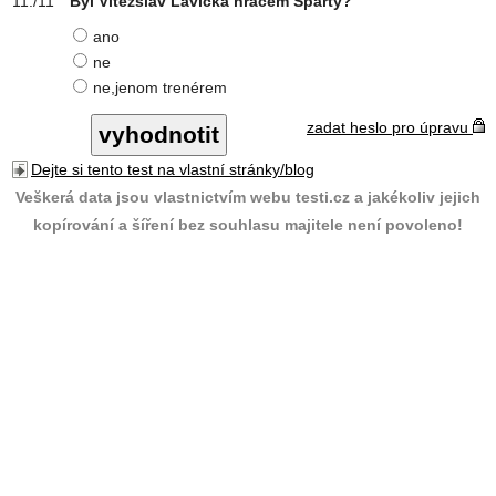
Byl Vítězslav Lavička hráčem Sparty?
ano
ne
ne,jenom trenérem
zadat heslo pro úpravu
Dejte si tento test na vlastní stránky/blog
Veškerá data jsou vlastnictvím webu testi.cz a jakékoliv jejich
kopírování a šíření bez souhlasu majitele není povoleno!