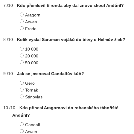
Kdo přemluvil Elronda aby dal znovu skout Andúril?
Aragorn
Arwen
Frodo
Kolik vyslal Saruman vojáků do bitvy o Helmův žleb?
10 000
20 000
50 000
Jak se jmenoval Gandalfův kůň?
Gero
Tornak
Stínovlas
Kdo přinesl Aragornovi do rohanského tábořiště
Andúril?
Gandalf
Arwen