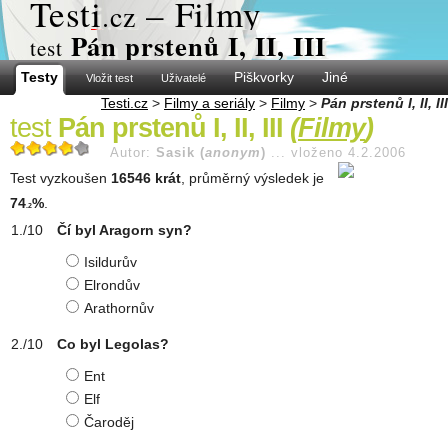
Test
i
– Filmy
.cz
Pán prstenů I, II, III
test
Testy
Piškvorky
Jiné
Vložit test
Uživatelé
Testi.cz
>
Filmy a seriály
>
Filmy
>
Pán prstenů I, II, III
test
Pán prstenů I, II, III
(
Filmy
)
Autor:
Sasik (
anonym
)
...
vloženo 4.2.2006
Test vyzkoušen
16546 krát
, průměrný výsledek je
74
%
.
.2
Čí byl Aragorn syn?
Isildurův
Elrondův
Arathornův
Co byl Legolas?
Ent
Elf
Čaroděj