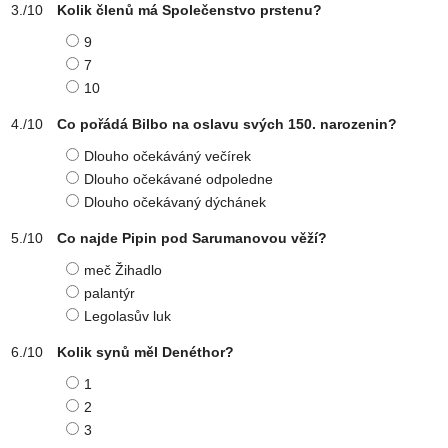
Kolik členů má Společenstvo prstenu?
9
7
10
Co pořádá Bilbo na oslavu svých 150. narozenin?
Dlouho očekáváný večírek
Dlouho očekávané odpoledne
Dlouho očekávaný dýchánek
Co najde Pipin pod Sarumanovou věží?
meč Žihadlo
palantýr
Legolasův luk
Kolik synů měl Denéthor?
1
2
3