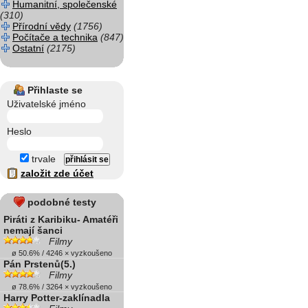
Humanitní, společenské
(310)
Přírodní vědy
(1756)
Počítače a technika
(847)
Ostatní
(2175)
Přihlaste se
Uživatelské jméno
Heslo
trvale
založit zde účet
podobné testy
Piráti z Karibiku- Amatéři
nemají šanci
Filmy
ø 50.6% / 4246 × vyzkoušeno
Pán Prstenů(5.)
Filmy
ø 78.6% / 3264 × vyzkoušeno
Harry Potter-zaklínadla