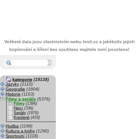
Veškerá data jsou vlastnictvím webu testi.cz a jakékoliv jejich
kopírování a šíření bez souhlasu majitele není povoleno!
kategorie
(19138)
Jazyky
(2110)
Geografie
(1804)
Historie
(1153)
Filmy a seriály
(5376)
Filmy
(1396)
Herci
(336)
Seriály
(1976)
Kreslené
(433)
Hudba
(1199)
Kultura a knihy
(1290)
Sportovní
(1118)