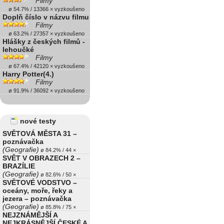
Filmy
ø 54.7% / 13366 × vyzkoušeno
Doplň číslo v názvu filmu
Filmy
ø 63.2% / 27357 × vyzkoušeno
Hlášky z českých filmů -
lehoučké
Filmy
ø 67.4% / 42120 × vyzkoušeno
Harry Potter(4.)
Filmy
ø 91.9% / 36092 × vyzkoušeno
nové testy
SVĚTOVÁ MĚSTA 31 –
poznávačka
(Geografie)
ø 84.2% / 44 ×
SVĚT V OBRAZECH 2 –
BRAZÍLIE
(Geografie)
ø 82.6% / 50 ×
SVĚTOVÉ VODSTVO –
oceány, moře, řeky a
jezera – poznávačka
(Geografie)
ø 85.8% / 75 ×
NEJZNÁMĚJŠÍ A
NEJKRÁSNĚJŠÍ ČESKÉ A