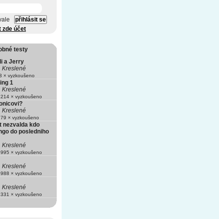
vale
t zde účet
obné testy
i a Jerry
Kreslené
 × vyzkoušeno
ing 1
Kreslené
214 × vyzkoušeno
onicovi?
Kreslené
79 × vyzkoušeno
t nezvalda kdo
ngo do posledniho
Kreslené
995 × vyzkoušeno
Kreslené
988 × vyzkoušeno
Kreslené
331 × vyzkoušeno