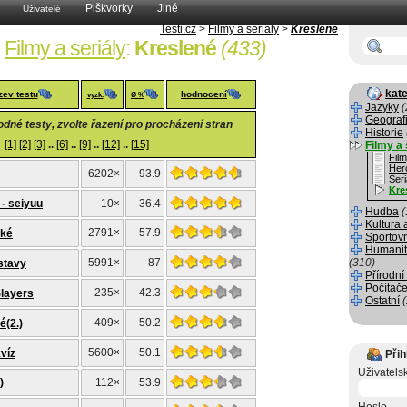
Piškvorky
Jiné
Uživatelé
Testi.cz
>
Filmy a seriály
>
Kreslené
Filmy a seriály
:
Kreslené
(433)
kate
zev testu
hodnocení
vyzk.
Ø %
Jazyky
(
Geograf
né testy, zvolte řazení pro procházení stran
Historie
[1]
[2]
[3]
..
[6]
..
[9]
..
[12]
..
[15]
Filmy a 
Fil
Her
6202×
93.9
Seri
Kre
- seiyuu
10×
36.4
Hudba
(
Kultura 
2791×
57.9
žké
Sportov
Humanit
5991×
87
(310)
stavy
Přírodní
Počítače
235×
42.3
Slayers
Ostatní
409×
50.2
é(2.)
5600×
50.1
víz
Přih
Uživatels
)
112×
53.9