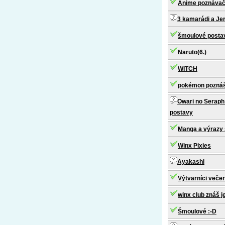
Anime poznáva
3 kamarádi a Je
šmoulové posta
Naruto(6.)
WITCH
pokémon pozná
Owari no Seraph 
postavy
Manga a výrazy 
Winx Pixies
Ayakashi
Výtvarníci veče
winx club znáš j
Šmoulové :-D