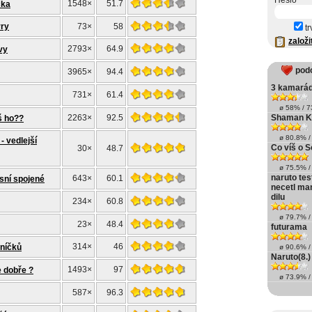
Heslo
1548×
51.7
čka
rry
73×
58
tr
založi
2793×
64.9
vy
pod
3965×
94.4
3 kamarád
731×
61.4
ø 58% / 73
2263×
92.5
Shaman K
š ho??
ø 80.8% / 
- vedlejší
Co víš o S
30×
48.7
ø 75.5% / 
naruto tes
643×
60.1
sní spojené
necetl ma
dilu
234×
60.8
ø 79.7% / 
23×
48.4
futurama
314×
46
rníčků
ø 90.6% / 
Naruto(8.)
1493×
97
e dobře ?
ø 73.9% / 
587×
96.3