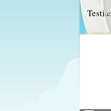
Test
i
.c