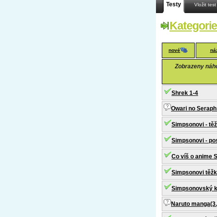
Testy
Vložit test
Kategorie
nové
ná
Zobrazeny náhod
Shrek 1-4
Owari no Seraph 
Simpsonovi - tě
Simpsonovi - po
Co víš o anime 
Simpsonovi těžk
Simpsonovský k
Naruto manga(3.