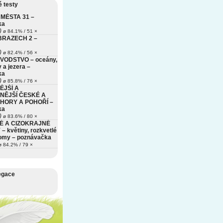
 testy
MĚSTA 31 –
ka
)
ø 84.1% / 51 ×
BRAZECH 2 –
)
ø 82.4% / 56 ×
VODSTVO – oceány,
 a jezera –
ka
)
ø 85.8% / 76 ×
ĚJŠÍ A
NĚJŠÍ ČESKÉ A
HORY A POHOŘÍ –
ka
)
ø 83.6% / 80 ×
É A CIZOKRAJNÉ
– květiny, rozkvetlé
romy – poznávačka
 84.2% / 79 ×
egace