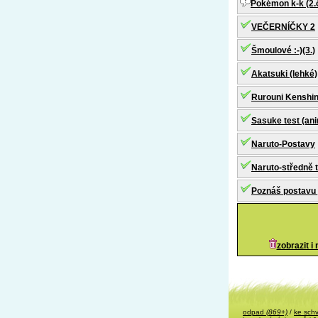
Pokémon k-k (2.
VEČERNÍČKY 2
Šmoulové :-)(3.)
Akatsuki (lehké)
Rurouni Kenshin 
Sasuke test (an
Naruto-Postavy
Naruto-středně 
Poznáš postavu 
zobrazit i
odpad
(869+)
/
ke sch