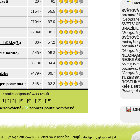
část)
29×
61
nové
SVĚTOVÁ 
1154×
55.5
poznávač
(Geografie
2704×
87.9
SVĚT V O
BRAZÍLIE
2794×
88.1
(Geografie
SVĚTOVÉ 
moře, řeky
86×
57.2
- hlášky(2.)
poznávač
(Geografie
848×
95.3
ime naruto)
NEJZNÁM
NEJKRÁS
818×
94.4
SVĚTOVÉ 
poznávač
(Geografie
7479×
89.7
těžké
TUZEMSK
ROSTLINY 
848×
62.2
jen podle oka?
keře a st
(Biologie)
ø
Zadání odpovídá 433 testů.
[1]
[2]
[3]
..
[6]
..
[9]
..
[12]
..
[15]
 neschválené
/
zobrazit pouze schválené
agr
2004—26 /
Ochrana osobních údajů
/
válení
(53+)
/
design by ginger ninja!