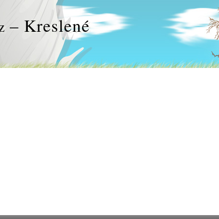
– Kreslené
z