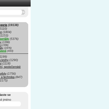
gorie
(19138)
2110)
ie
(1804)
(1153)
seriály
(5376)
my
(1396)
ci
(336)
ály
(1976)
slené
(433)
1199)
a knihy
(1290)
ní
(1118)
ní, společenské
 vědy
(1756)
 a technika
(847)
(2175)
laste se
ké jméno