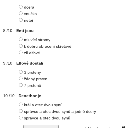
dcera
vnučka
neteř
Enti jsou
mluvící stromy
k dobru obrácení skřetové
zlí elfové
Elfové dostali
3 prsteny
žádný prsten
7 prstenů
Denethor je
král a otec dvou synů
správce a otec dvou synů a jedné dcery
správce a otec dvou synů