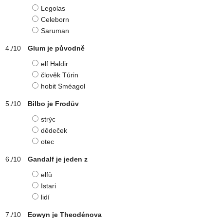
Legolas
Celeborn
Saruman
Glum je původně
elf Haldir
člověk Túrin
hobit Sméagol
Bilbo je Frodův
strýc
dědeček
otec
Gandalf je jeden z
elfů
Istari
lidí
Eowyn je Theodénova