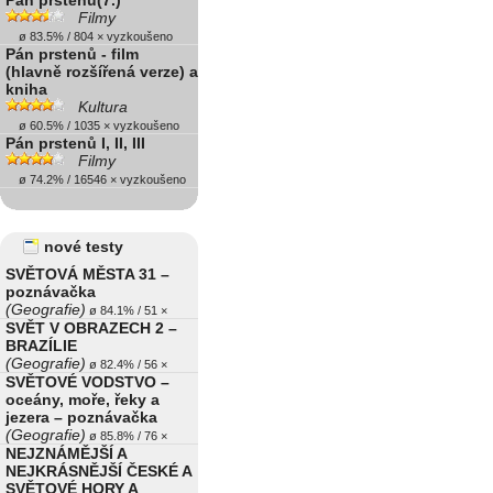
Pán prstenů(7.)
Filmy
ø 83.5% / 804 × vyzkoušeno
Pán prstenů - film
(hlavně rozšířená verze) a
kniha
Kultura
ø 60.5% / 1035 × vyzkoušeno
Pán prstenů I, II, III
Filmy
ø 74.2% / 16546 × vyzkoušeno
nové testy
SVĚTOVÁ MĚSTA 31 –
poznávačka
(Geografie)
ø 84.1% / 51 ×
SVĚT V OBRAZECH 2 –
BRAZÍLIE
(Geografie)
ø 82.4% / 56 ×
SVĚTOVÉ VODSTVO –
oceány, moře, řeky a
jezera – poznávačka
(Geografie)
ø 85.8% / 76 ×
NEJZNÁMĚJŠÍ A
NEJKRÁSNĚJŠÍ ČESKÉ A
SVĚTOVÉ HORY A