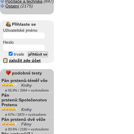
Počítače a technika
(847)
Ostatní
(2175)
Přihlaste se
Uživatelské jméno
Heslo
trvale
založit zde účet
podobné testy
Pán prstenů-téměř vše
Knihy
ø 55.9% / 2564 × vyzkoušeno
Pán
prstenů:Společenstvo
Prstenu
Knihy
ø 67% / 2870 × vyzkoušeno
Pán prstenů dvě věže
Filmy
ø 83.9% / 2160 × vyzkoušeno