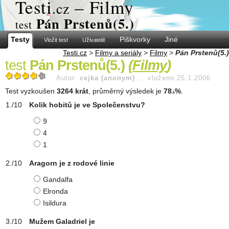
Test
i
– Filmy
.cz
Pán Prstenů(5.)
test
Testy
Piškvorky
Jiné
Vložit test
Uživatelé
Testi.cz
>
Filmy a seriály
>
Filmy
>
Pán Prstenů(5.)
test
Pán Prstenů(5.)
(
Filmy
)
Autor:
cejka (
anonym
)
...
vloženo 25.1.2006
Test vyzkoušen
3264 krát
, průměrný výsledek je
78
%
.
.6
Kolik hobitů je ve Společenstvu?
9
4
1
Aragorn je z rodové linie
Gandalfa
Elronda
Isildura
Mužem Galadriel je