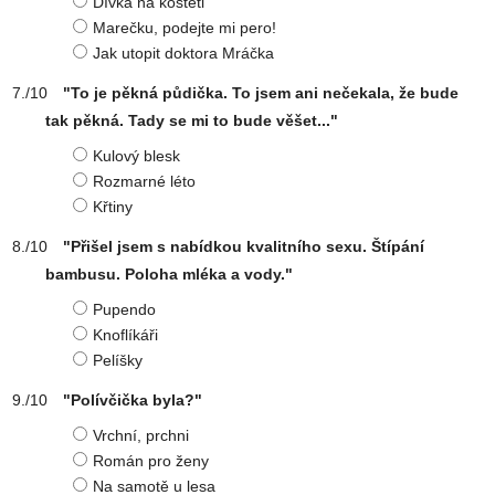
Dívka na koštěti
Marečku, podejte mi pero!
Jak utopit doktora Mráčka
"To je pěkná půdička. To jsem ani nečekala, že bude
tak pěkná. Tady se mi to bude věšet..."
Kulový blesk
Rozmarné léto
Křtiny
"Přišel jsem s nabídkou kvalitního sexu. Štípání
bambusu. Poloha mléka a vody."
Pupendo
Knoflíkáři
Pelíšky
"Polívčička byla?"
Vrchní, prchni
Román pro ženy
Na samotě u lesa