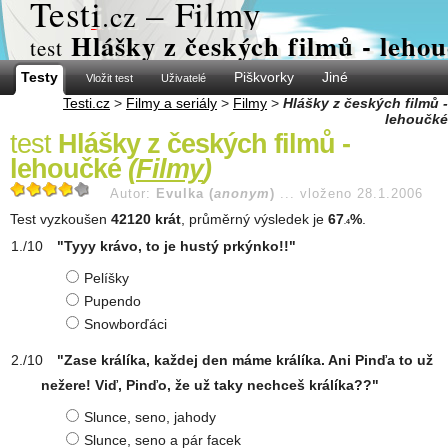
Test
i
– Filmy
.cz
Hlášky z českých filmů - leho
test
Testy
Piškvorky
Jiné
Vložit test
Uživatelé
Testi.cz
>
Filmy a seriály
>
Filmy
>
Hlášky z českých filmů -
lehoučké
test
Hlášky z českých filmů -
lehoučké
(
Filmy
)
Autor:
Evulka (
anonym
)
...
vloženo 28.1.2006
Test vyzkoušen
42120 krát
, průměrný výsledek je
67
%
.
.4
"Tyyy krávo, to je hustý prkýnko!!"
Pelíšky
Pupendo
Snowborďáci
"Zase králíka, každej den máme králíka. Ani Pinďa to už
nežere! Viď, Pinďo, že už taky nechceš králíka??"
Slunce, seno, jahody
Slunce, seno a pár facek