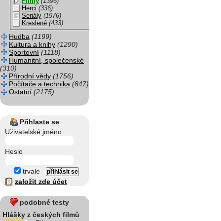
Filmy
(1396)
Herci
(336)
Seriály
(1976)
Kreslené
(433)
Hudba
(1199)
Kultura a knihy
(1290)
Sportovní
(1118)
Humanitní, společenské
(310)
Přírodní vědy
(1756)
Počítače a technika
(847)
Ostatní
(2175)
Přihlaste se
Uživatelské jméno
Heslo
trvale
založit zde účet
podobné testy
Hlášky z českých filmů