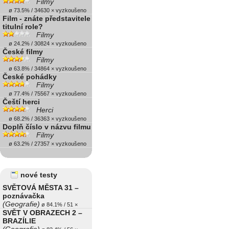
Filmy
ø 73.5% / 34630 × vyzkoušeno
Film - znáte představitele
titulní role?
Filmy
ø 24.2% / 30824 × vyzkoušeno
České filmy
Filmy
ø 63.8% / 34864 × vyzkoušeno
České pohádky
Filmy
ø 77.4% / 75567 × vyzkoušeno
Čeští herci
Herci
ø 68.2% / 36363 × vyzkoušeno
Doplň číslo v názvu filmu
Filmy
ø 63.2% / 27357 × vyzkoušeno
nové testy
SVĚTOVÁ MĚSTA 31 –
poznávačka
(Geografie)
ø 84.1% / 51 ×
SVĚT V OBRAZECH 2 –
BRAZÍLIE