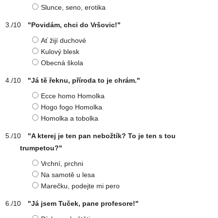
Slunce, seno, erotika
"Povidám, chci do Vršovic!"
Ať žijí duchové
Kulový blesk
Obecná škola
"Já tě řeknu, příroda to je chrám."
Ecce homo Homolka
Hogo fogo Homolka
Homolka a tobolka
"A kterej je ten pan nebožtík? To je ten s tou
trumpetou?"
Vrchní, prchni
Na samotě u lesa
Marečku, podejte mi pero
"Já jsem Tuček, pane profesore!"