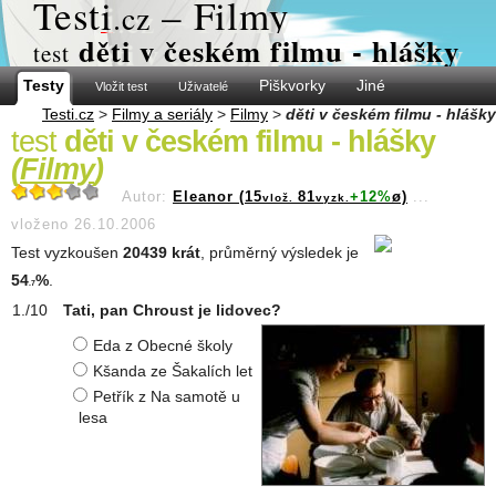
Test
i
– Filmy
.cz
děti v českém filmu - hlášky
test
Testy
Piškvorky
Jiné
Vložit test
Uživatelé
Testi.cz
>
Filmy a seriály
>
Filmy
>
děti v českém filmu - hlášky
test
děti v českém filmu - hlášky
(
Filmy
)
Autor:
Eleanor (15
81
+12%
ø)
...
vlož.
vyzk.
vloženo 26.10.2006
Test vyzkoušen
20439 krát
, průměrný výsledek je
54
%
.
.7
Tati, pan Chroust je lidovec?
Eda z Obecné školy
Kšanda ze Šakalích let
Petřík z Na samotě u
lesa