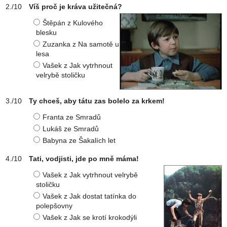
Víš proč je kráva užitečná?
Štěpán z Kulového
blesku
Zuzanka z Na samotě u
lesa
Vašek z Jak vytrhnout
velrybě stoličku
Ty chceš, aby tátu zas bolelo za krkem!
Franta ze Smradů
Lukáš ze Smradů
Babyna ze Šakalích let
Tati, vodjisti, jde po mně máma!
Vašek z Jak vytrhnout velrybě
stoličku
Vašek z Jak dostat tatínka do
polepšovny
Vašek z Jak se krotí krokodýli