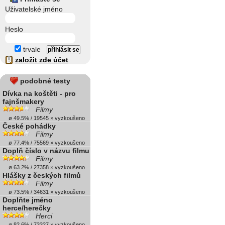
Uživatelské jméno
Heslo
trvale
založit zde účet
podobné testy
Dívka na koštěti - pro
fajnšmakery
Filmy
ø 49.5% / 19545 × vyzkoušeno
České pohádky
Filmy
ø 77.4% / 75569 × vyzkoušeno
Doplň číslo v názvu filmu
Filmy
ø 63.2% / 27358 × vyzkoušeno
Hlášky z českých filmů
Filmy
ø 73.5% / 34631 × vyzkoušeno
Doplňte jméno
herce/herečky
Herci
ø 82.6% / 73327 × vyzkoušeno