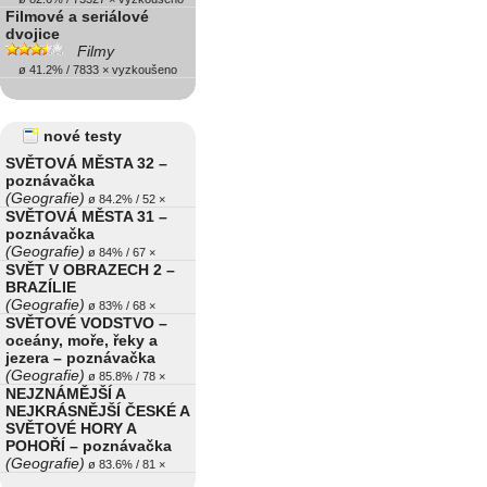
Filmové a seriálové
dvojice
Filmy
ø 41.2% / 7833 × vyzkoušeno
nové testy
SVĚTOVÁ MĚSTA 32 –
poznávačka
(Geografie)
ø 84.2% / 52 ×
SVĚTOVÁ MĚSTA 31 –
poznávačka
(Geografie)
ø 84% / 67 ×
SVĚT V OBRAZECH 2 –
BRAZÍLIE
(Geografie)
ø 83% / 68 ×
SVĚTOVÉ VODSTVO –
oceány, moře, řeky a
jezera – poznávačka
(Geografie)
ø 85.8% / 78 ×
NEJZNÁMĚJŠÍ A
NEJKRÁSNĚJŠÍ ČESKÉ A
SVĚTOVÉ HORY A
POHOŘÍ – poznávačka
(Geografie)
ø 83.6% / 81 ×