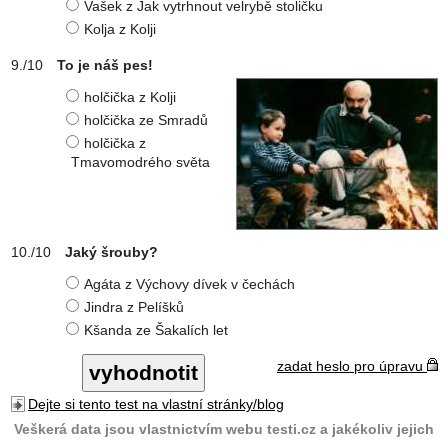
Vašek z Jak vytrhnout velrybě stoličku
Kolja z Kolji
To je náš pes!
holčička z Kolji
holčička ze Smradů
holčička z
Tmavomodrého světa
Jaký šrouby?
Agáta z Výchovy dívek v čechách
Jindra z Pelíšků
Kšanda ze Šakalích let
zadat heslo pro úpravu
Dejte si tento test na vlastní stránky/blog
Veškerá data jsou vlastnictvím webu testi.cz a jakékoliv jejich