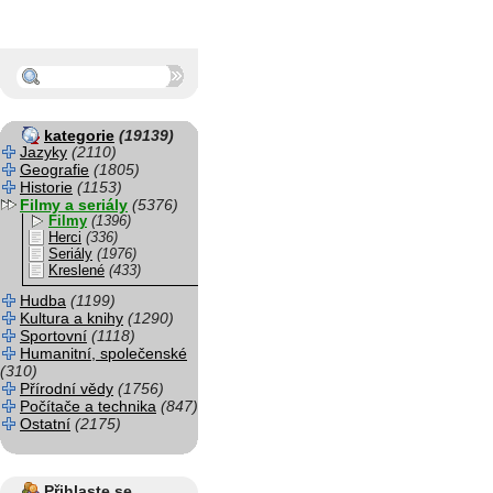
kategorie
(19139)
Jazyky
(2110)
Geografie
(1805)
Historie
(1153)
Filmy a seriály
(5376)
Filmy
(1396)
Herci
(336)
Seriály
(1976)
Kreslené
(433)
Hudba
(1199)
Kultura a knihy
(1290)
Sportovní
(1118)
Humanitní, společenské
(310)
Přírodní vědy
(1756)
Počítače a technika
(847)
Ostatní
(2175)
Přihlaste se