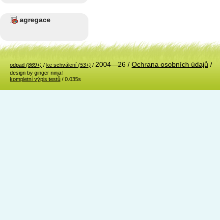
agregace
2004—26 /
Ochrana osobních údajů
/
odpad
(869+)
/
ke schválení
(53+)
/
design by ginger ninja!
kompletní výpis testů
/ 0.035s