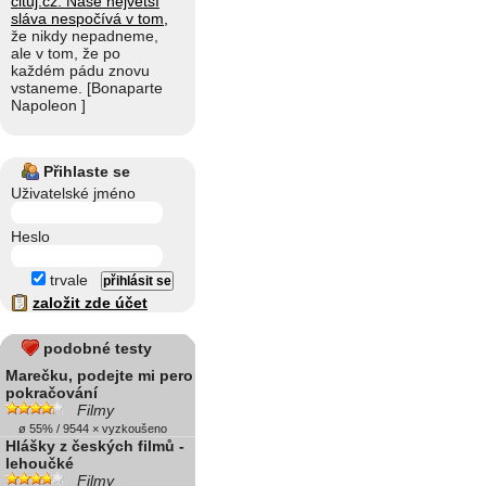
cituj.cz: Naše největší
sláva nespočívá v tom,
že nikdy nepadneme,
ale v tom, že po
každém pádu znovu
vstaneme. [Bonaparte
Napoleon ]
Přihlaste se
Uživatelské jméno
Heslo
trvale
založit zde účet
podobné testy
Marečku, podejte mi pero
pokračování
Filmy
ø 55% / 9544 × vyzkoušeno
Hlášky z českých filmů -
lehoučké
Filmy