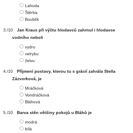
Lahoda
Štěrba
Boublík
Jan Kraus při výčtu hlodavců zahrnul i hlodavce
vodního neboli
vydru
velrybu
želvu
Příjmení postavy, kterou tu s grácií zahrála Stella
Zázvorková, je
Mráčková
Vondráčková
Bláhová
Barva stěn většiny pokojů u Bláhů je
modrá
bílá