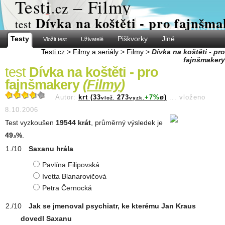
Test
i
– Filmy
.cz
Dívka na koštěti - pro fajnšm
test
Testy
Piškvorky
Jiné
Vložit test
Uživatelé
Testi.cz
>
Filmy a seriály
>
Filmy
>
Dívka na koštěti - pro
fajnšmakery
test
Dívka na koštěti - pro
fajnšmakery
(
Filmy
)
Autor:
krt (33
273
+7%
ø)
...
vloženo
vlož.
vyzk.
8.10.2006
Test vyzkoušen
19544 krát
, průměrný výsledek je
49
%
.
.5
Saxanu hrála
Pavlína Filipovská
Ivetta Blanarovičová
Petra Černocká
Jak se jmenoval psychiatr, ke kterému Jan Kraus
dovedl Saxanu