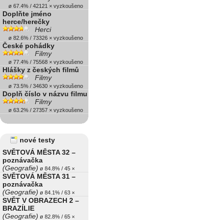
ø 67.4% / 42121 × vyzkoušeno
Doplňte jméno
herce/herečky
Herci
ø 82.6% / 73326 × vyzkoušeno
České pohádky
Filmy
ø 77.4% / 75568 × vyzkoušeno
Hlášky z českých filmů
Filmy
ø 73.5% / 34630 × vyzkoušeno
Doplň číslo v názvu filmu
Filmy
ø 63.2% / 27357 × vyzkoušeno
nové testy
SVĚTOVÁ MĚSTA 32 –
poznávačka
(Geografie)
ø 84.8% / 45 ×
SVĚTOVÁ MĚSTA 31 –
poznávačka
(Geografie)
ø 84.1% / 63 ×
SVĚT V OBRAZECH 2 –
BRAZÍLIE
(Geografie)
ø 82.8% / 65 ×