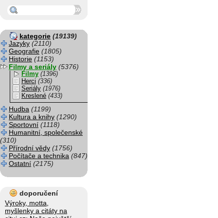
kategorie
(19139)
Jazyky
(2110)
Geografie
(1805)
Historie
(1153)
Filmy a seriály
(5376)
Filmy
(1396)
Herci
(336)
Seriály
(1976)
Kreslené
(433)
Hudba
(1199)
Kultura a knihy
(1290)
Sportovní
(1118)
Humanitní, společenské
(310)
Přírodní vědy
(1756)
Počítače a technika
(847)
Ostatní
(2175)
doporučení
Výroky, motta,
myšlenky a citáty na