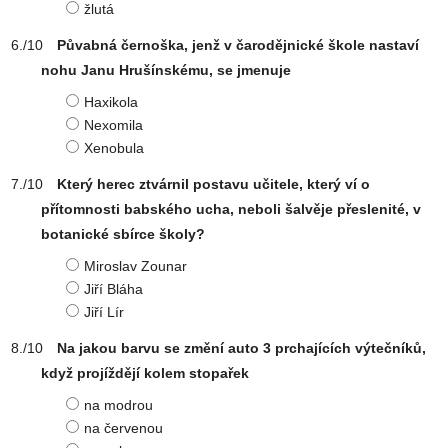
žlutá
Půvabná černoška, jenž v čarodějnické škole nastaví
nohu Janu Hrušínskému, se jmenuje
Haxikola
Nexomila
Xenobula
Který herec ztvárnil postavu učitele, který ví o
přítomnosti babského ucha, neboli šalvěje přeslenité, v
botanické sbírce školy?
Miroslav Zounar
Jiří Bláha
Jiří Lír
Na jakou barvu se změní auto 3 prchajících výtečníků,
když projíždějí kolem stopařek
na modrou
na červenou