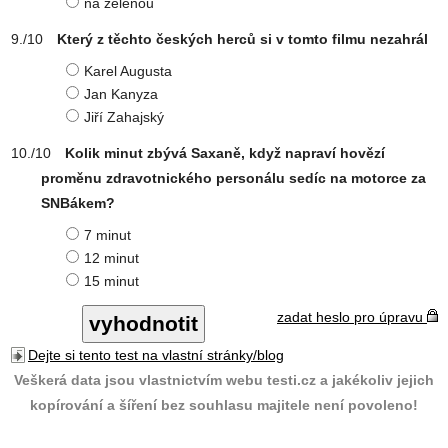
na zelenou
Který z těchto českých herců si v tomto filmu nezahrál
Karel Augusta
Jan Kanyza
Jiří Zahajský
Kolik minut zbývá Saxaně, když napraví hovězí
proměnu zdravotnického personálu sedíc na motorce za
SNBákem?
7 minut
12 minut
15 minut
zadat heslo pro úpravu
Dejte si tento test na vlastní stránky/blog
Veškerá data jsou vlastnictvím webu testi.cz a jakékoliv jejich
kopírování a šíření bez souhlasu majitele není povoleno!