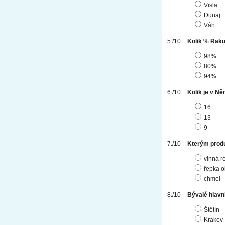
Visla
Dunaj
Váh
Kolik % Raku
98%
80%
94%
Kolik je v N
16
13
9
Kterým prod
vinná r
řepka o
chmel
Bývalé hlavn
Štětín
Krakov