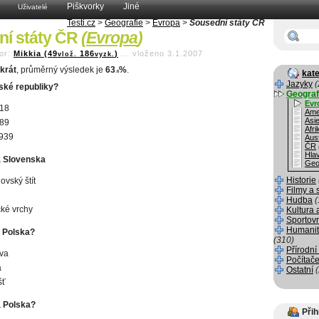
Piškvorky
Jiné
Uživatelé
Testi.cz
>
Geografie
>
Evropa
>
Sousední státy ČR
ní státy ČR
(
Evropa
)
or:
Mikkia (49
186
)
...
vloženo 3.1.2007
vlož.
vyzk.
krát
, průměrný výsledek je
63
%
.
kate
.6
Jazyky
(
ské republiky?
Geograf
Evr
918
Ame
Asi
989
Afri
1939
Aust
ČR
Hla
a Slovenska
Geo
Historie
ovský štít
Filmy a 
Hudba
(
cké vrchy
Kultura 
Sportov
Humanit
 Polska?
(310)
Přírodní
ava
Počítače
a
Ostatní
šť
a Polska?
Přih