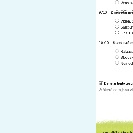
Wrosla
2 nějvětší m
Videň, 
Salzbur
Linz, Fa
Které náš s
Rakous
Sloves
Němec
Dejte si tento test
Veškerá data jsou vla
odpad
(869+)
/
ke sch