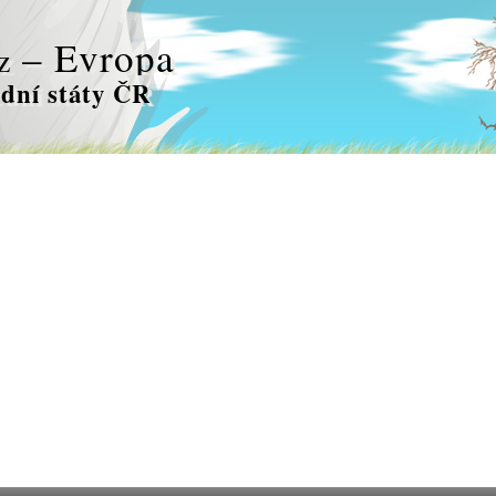
– Evropa
z
dní státy ČR