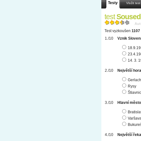
Testy
Vložit test
test
Soused
Aut
Test vyzkoušen
1107 
Vznik Sloven
18.9.1
23.4.1
14. 3. 
Největší hor
Gerlach
Rysy
Štiavni
Hlavní město
Bratisl
Varšav
Bukure
Největší řek