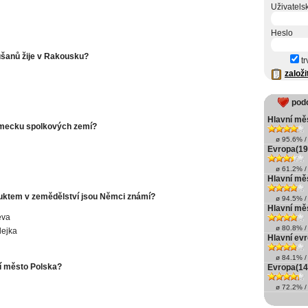
Uživatels
Heslo
šanů žije v Rakousku?
tr
založi
pod
Hlavní měs
ěmecku spolkových zemí?
ø 95.6% / 
Evropa(19
ø 61.2% / 
Hlavní měs
uktem v zemědělství jsou Němci známí?
ø 94.5% / 
Hlavní měs
éva
ø 80.8% / 
lejka
Hlavní ev
ø 84.1% / 
í město Polska?
Evropa(14
ø 72.2% / 