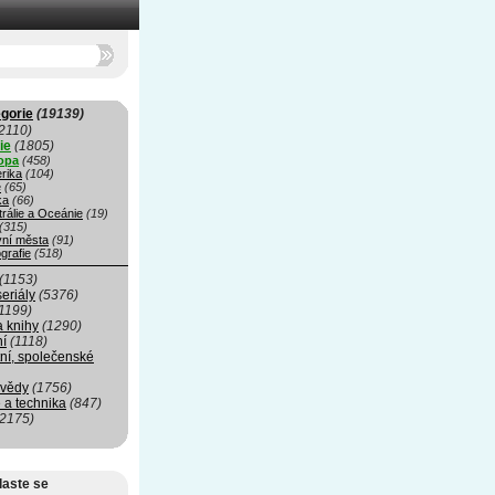
gorie
(19139)
2110)
ie
(1805)
opa
(458)
rika
(104)
e
(65)
ka
(66)
rálie a Oceánie
(19)
(315)
vní města
(91)
grafie
(518)
(1153)
seriály
(5376)
1199)
a knihy
(1290)
ní
(1118)
ní, společenské
 vědy
(1756)
 a technika
(847)
(2175)
laste se