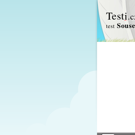
Test
i
.c
Souse
test