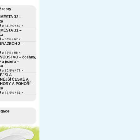
 testy
MĚSTA 32 –
ka
)
ø 84.2% / 52 ×
MĚSTA 31 –
ka
)
ø 84% / 67 ×
BRAZECH 2 –
)
ø 83% / 68 ×
VODSTVO – oceány,
 a jezera –
ka
)
ø 85.8% / 78 ×
ĚJŠÍ A
NĚJŠÍ ČESKÉ A
HORY A POHOŘÍ –
ka
)
ø 83.6% / 81 ×
egace