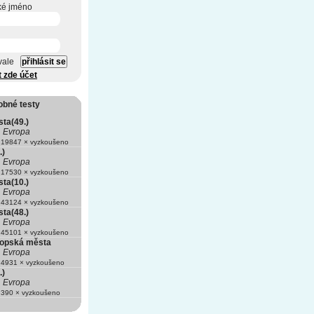
ké jméno
vale
t zde účet
obné testy
ta(49.)
Evropa
19847 × vyzkoušeno
.)
Evropa
17530 × vyzkoušeno
ta(10.)
Evropa
43124 × vyzkoušeno
ta(48.)
Evropa
45101 × vyzkoušeno
ropská města
Evropa
4931 × vyzkoušeno
.)
Evropa
390 × vyzkoušeno