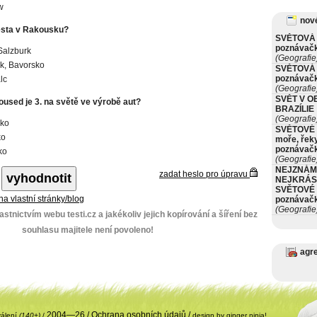
w
nové
ěsta v Rakousku?
SVĚTOVÁ 
poznávač
Salzburk
(Geografie
k, Bavorsko
SVĚTOVÁ 
poznávač
lc
(Geografie
SVĚT V O
oused je 3. na světě ve výrobě aut?
BRAZÍLIE
(Geografie
ko
SVĚTOVÉ 
ko
moře, řeky
poznávač
ko
(Geografie
NEJZNÁM
zadat heslo pro úpravu
NEJKRÁS
SVĚTOVÉ 
 na vlastní stránky/blog
poznávač
(Geografie
stnictvím webu testi.cz a jakékoliv jejich kopírování a šíření bez
souhlasu majitele není povoleno!
agr
2004—26 /
Ochrana osobních údajů
/
válení
(140+)
/
design by ginger ninja!