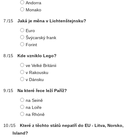
Andorra
Monako
Jaká je měna v Lichtenštejnsku?
Euro
Švýcarský frank
Forint
Kde vzniklo Lego?
ve Velké Británii
v Rakousku
v Dánsku
Na které řece leží Paříž?
na Seině
na Loiře
na Rhóně
Které z těchto států nepatří do EU - Litva, Norsko,
Island?