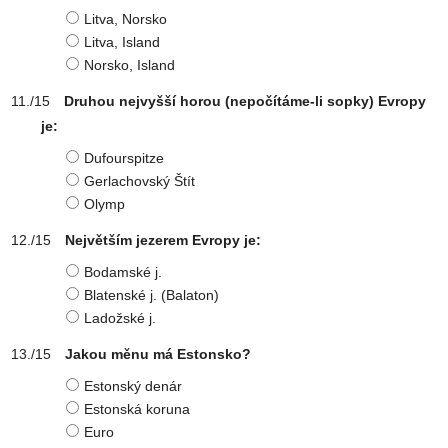
Litva, Norsko
Litva, Island
Norsko, Island
Druhou nejvyšší horou (nepočítáme-li sopky) Evropy
je:
Dufourspitze
Gerlachovský Štít
Olymp
Největším jezerem Evropy je:
Bodamské j.
Blatenské j. (Balaton)
Ladožské j.
Jakou měnu má Estonsko?
Estonský denár
Estonská koruna
Euro