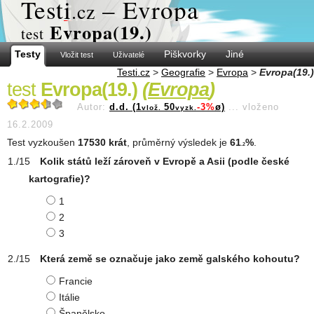
Test
i
– Evropa
.cz
Evropa(19.)
test
Testy
Piškvorky
Jiné
Vložit test
Uživatelé
Testi.cz
>
Geografie
>
Evropa
>
Evropa(19.)
test
Evropa(19.)
(
Evropa
)
Autor:
d.d. (1
50
-3%
ø)
...
vloženo
vlož.
vyzk.
16.2.2009
Test vyzkoušen
17530 krát
, průměrný výsledek je
61
%
.
.2
Kolik států leží zároveň v Evropě a Asii (podle české
kartografie)?
1
2
3
Která země se označuje jako země galského kohoutu?
Francie
Itálie
Španělsko