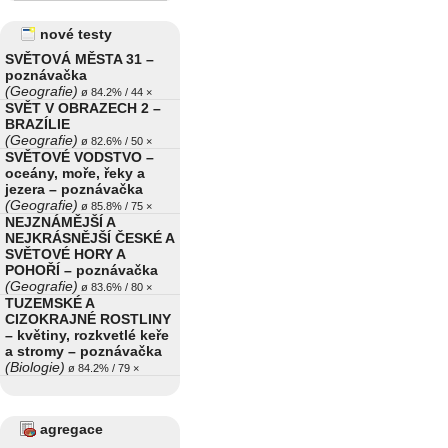
nové testy
SVĚTOVÁ MĚSTA 31 –
poznávačka
(Geografie)
ø 84.2% / 44 ×
SVĚT V OBRAZECH 2 –
BRAZÍLIE
(Geografie)
ø 82.6% / 50 ×
SVĚTOVÉ VODSTVO –
oceány, moře, řeky a
jezera – poznávačka
(Geografie)
ø 85.8% / 75 ×
NEJZNÁMĚJŠÍ A
NEJKRÁSNĚJŠÍ ČESKÉ A
SVĚTOVÉ HORY A
POHOŘÍ – poznávačka
(Geografie)
ø 83.6% / 80 ×
TUZEMSKÉ A
CIZOKRAJNÉ ROSTLINY
– květiny, rozkvetlé keře
a stromy – poznávačka
(Biologie)
ø 84.2% / 79 ×
agregace