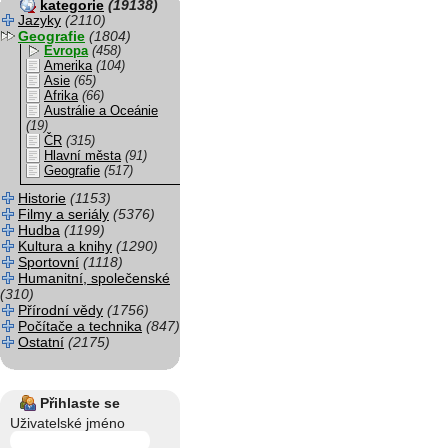
kategorie
(19138)
Jazyky
(2110)
Geografie
(1804)
Evropa
(458)
Amerika
(104)
Asie
(65)
Afrika
(66)
Austrálie a Oceánie
(19)
ČR
(315)
Hlavní města
(91)
Geografie
(517)
Historie
(1153)
Filmy a seriály
(5376)
Hudba
(1199)
Kultura a knihy
(1290)
Sportovní
(1118)
Humanitní, společenské
(310)
Přírodní vědy
(1756)
Počítače a technika
(847)
Ostatní
(2175)
Přihlaste se
Uživatelské jméno