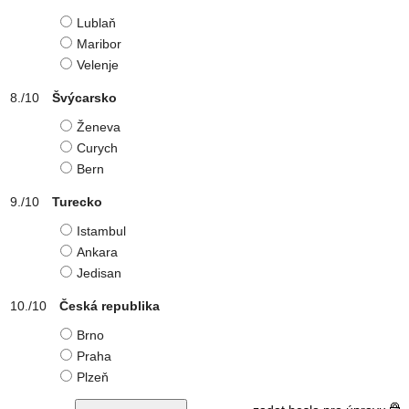
Lublaň
Maribor
Velenje
Švýcarsko
Ženeva
Curych
Bern
Turecko
Istambul
Ankara
Jedisan
Česká republika
Brno
Praha
Plzeň