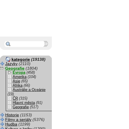
kategorie
(19138)
Jazyky
(2110)
Geografie
(1804)
Evropa
(458)
Amerika
(104)
Asie
(65)
Afrika
(66)
Austrálie a Oceánie
(19)
ČR
(315)
Hlavní města
(91)
Geografie
(517)
Historie
(1153)
Filmy a seriály
(5376)
Hudba
(1199)
Kultura a knihy
(1290)