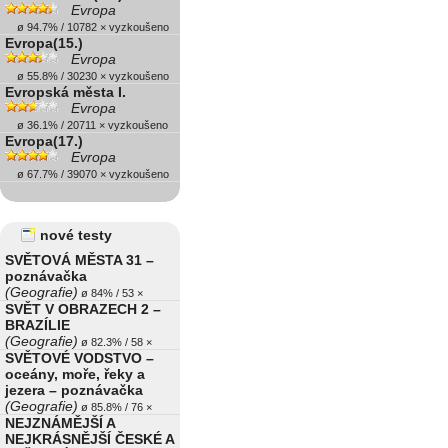
Evropa
ø 94.7% / 10782 × vyzkoušeno
Evropa(15.)
Evropa
ø 55.8% / 30230 × vyzkoušeno
Evropská města I.
Evropa
ø 36.1% / 20711 × vyzkoušeno
Evropa(17.)
Evropa
ø 67.7% / 39070 × vyzkoušeno
nové testy
SVĚTOVÁ MĚSTA 31 –
poznávačka
(Geografie)
ø 84% / 53 ×
SVĚT V OBRAZECH 2 –
BRAZÍLIE
(Geografie)
ø 82.3% / 58 ×
SVĚTOVÉ VODSTVO –
oceány, moře, řeky a
jezera – poznávačka
(Geografie)
ø 85.8% / 76 ×
NEJZNÁMĚJŠÍ A
NEJKRÁSNĚJŠÍ ČESKÉ A