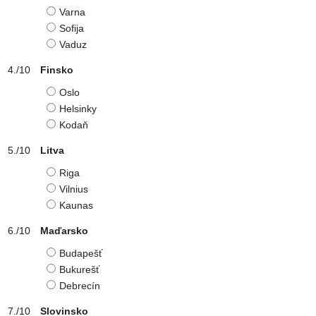
Varna
Sofija
Vaduz
Finsko
Oslo
Helsinky
Kodaň
Litva
Riga
Vilnius
Kaunas
Maďarsko
Budapešť
Bukurešť
Debrecín
Slovinsko