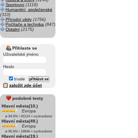
Sportovní
(1118)
Humanitní, společenské
(310)
Přírodní vědy
(1756)
Počítače a technika
(847)
Ostatní
(2175)
Přihlaste se
Uživatelské jméno
Heslo
trvale
založit zde účet
podobné testy
Hlavní města(10.)
Evropa
ø 94.5% / 43124 × vyzkoušeno
Hlavní města(49.)
Evropa
ø 95.6% / 19846 × vyzkoušeno
Hlavní města(19.)