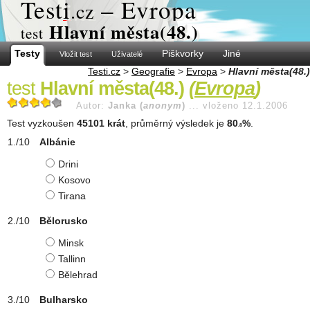
Test
i
– Evropa
.cz
Hlavní města(48.)
test
Testy
Piškvorky
Jiné
Vložit test
Uživatelé
Testi.cz
>
Geografie
>
Evropa
>
Hlavní města(48.)
test
Hlavní města(48.)
(
Evropa
)
Autor:
Janka (
anonym
)
...
vloženo 12.1.2006
Test vyzkoušen
45101 krát
, průměrný výsledek je
80
%
.
.8
Albánie
Drini
Kosovo
Tirana
Bělorusko
Minsk
Tallinn
Bělehrad
Bulharsko