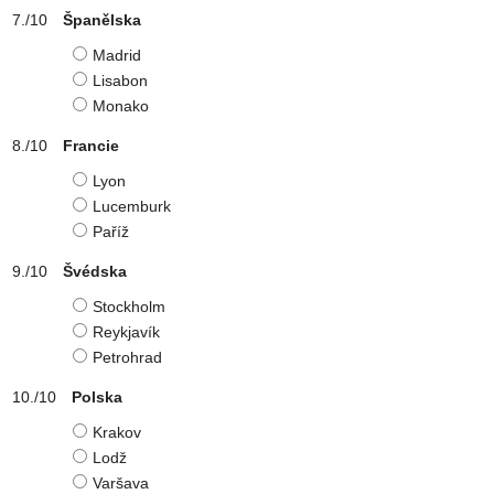
Španělska
Madrid
Lisabon
Monako
Francie
Lyon
Lucemburk
Paříž
Švédska
Stockholm
Reykjavík
Petrohrad
Polska
Krakov
Lodž
Varšava