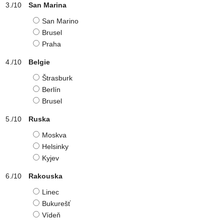
San Marina
San Marino
Brusel
Praha
Belgie
Štrasburk
Berlín
Brusel
Ruska
Moskva
Helsinky
Kyjev
Rakouska
Linec
Bukurešť
Vídeň