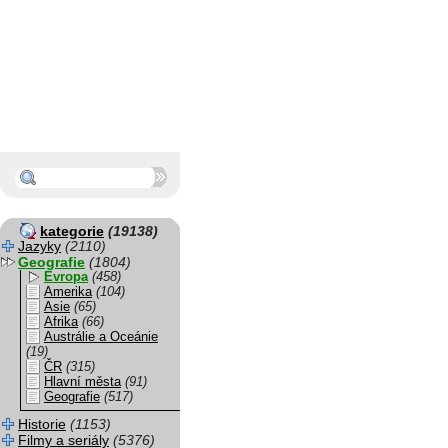
kategorie
(19138)
Jazyky
(2110)
Geografie
(1804)
Evropa
(458)
Amerika
(104)
Asie
(65)
Afrika
(66)
Austrálie a Oceánie
(19)
ČR
(315)
Hlavní města
(91)
Geografie
(517)
Historie
(1153)
Filmy a seriály
(5376)