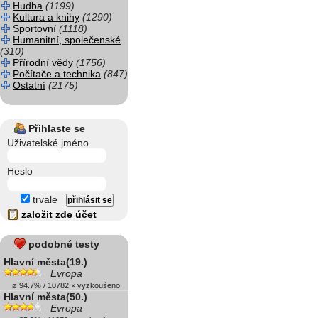
Hudba
(1199)
Kultura a knihy
(1290)
Sportovní
(1118)
Humanitní, společenské
(310)
Přírodní vědy
(1756)
Počítače a technika
(847)
Ostatní
(2175)
Přihlaste se
Uživatelské jméno
Heslo
trvale
založit zde účet
podobné testy
Hlavní města(19.)
Evropa
ø 94.7% / 10782 × vyzkoušeno
Hlavní města(50.)
Evropa