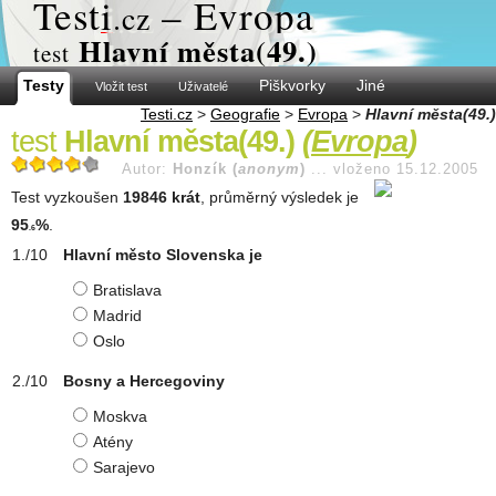
Test
i
– Evropa
.cz
Hlavní města(49.)
test
Testy
Piškvorky
Jiné
Vložit test
Uživatelé
Testi.cz
>
Geografie
>
Evropa
>
Hlavní města(49.)
test
Hlavní města(49.)
(
Evropa
)
Autor:
Honzík (
anonym
)
...
vloženo 15.12.2005
Test vyzkoušen
19846 krát
, průměrný výsledek je
95
%
.
.6
Hlavní město Slovenska je
Bratislava
Madrid
Oslo
Bosny a Hercegoviny
Moskva
Atény
Sarajevo