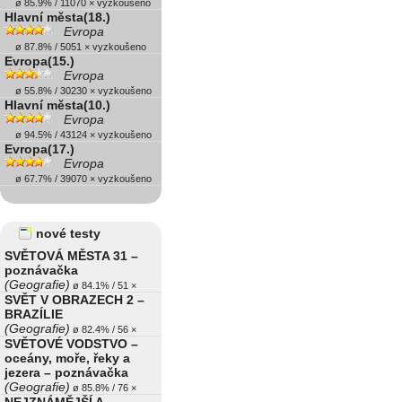
ø 85.9% / 11070 × vyzkoušeno
Hlavní města(18.)
Evropa
ø 87.8% / 5051 × vyzkoušeno
Evropa(15.)
Evropa
ø 55.8% / 30230 × vyzkoušeno
Hlavní města(10.)
Evropa
ø 94.5% / 43124 × vyzkoušeno
Evropa(17.)
Evropa
ø 67.7% / 39070 × vyzkoušeno
nové testy
SVĚTOVÁ MĚSTA 31 –
poznávačka
(Geografie)
ø 84.1% / 51 ×
SVĚT V OBRAZECH 2 –
BRAZÍLIE
(Geografie)
ø 82.4% / 56 ×
SVĚTOVÉ VODSTVO –
oceány, moře, řeky a
jezera – poznávačka
(Geografie)
ø 85.8% / 76 ×