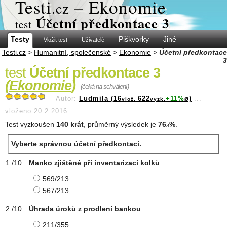
Test
i
– Ekonomie
.cz
Účetní předkontace 3
test
Testy
Piškvorky
Jiné
Vložit test
Uživatelé
Testi.cz
>
Humanitní, společenské
>
Ekonomie
>
Účetní předkontace
3
test
Účetní předkontace 3
(
Ekonomie
)
(čeká na schválení)
Autor:
Ludmila (16
622
+11%
ø)
...
vlož.
vyzk.
vloženo 20.2.2016
Test vyzkoušen
140 krát
, průměrný výsledek je
76
%
.
.4
Vyberte správnou účetní předkontaci.
Manko zjištěné při inventarizaci kolků
569/213
567/213
Úhrada úroků z prodlení bankou
211/355