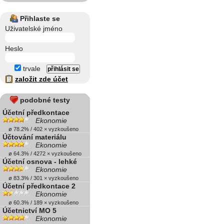
Přihlaste se
Uživatelské jméno
Heslo
trvale
založit zde účet
podobné testy
Účetní předkontace
Ekonomie
ø 78.2% / 402 × vyzkoušeno
Účtování materiálu
Ekonomie
ø 64.3% / 4272 × vyzkoušeno
Účetní osnova - lehké
Ekonomie
ø 83.3% / 301 × vyzkoušeno
Účetní předkontace 2
Ekonomie
ø 60.3% / 189 × vyzkoušeno
Účetnictví MO 5
Ekonomie