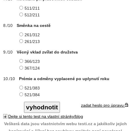
511/211
512/211
Směnka na cestě
261/312
261/213
Věcný vklad zvířat do družstva
366/123
367/124
Prémie a odměny vyplacené po uplynutí roku
521/383
521/384
zadat heslo pro úpravu
Dejte si tento test na vlastní stránky/blog
Veškerá data jsou vlastnictvím webu testi.cz a jakékoliv jejich