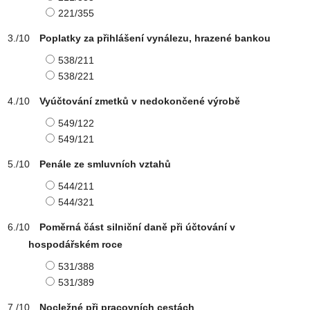
221/355
Poplatky za přihlášení vynálezu, hrazené bankou
538/211
538/221
Vyúčtování zmetků v nedokončené výrobě
549/122
549/121
Penále ze smluvních vztahů
544/211
544/321
Poměrná část silniční daně při účtování v
hospodářském roce
531/388
531/389
Nocležné při pracovních cestách