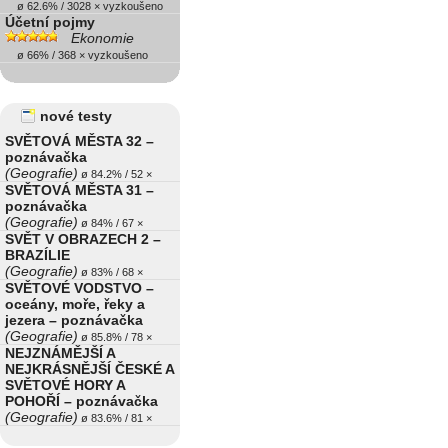
ø 62.6% / 3028 × vyzkoušeno
Účetní pojmy
Ekonomie
ø 66% / 368 × vyzkoušeno
nové testy
SVĚTOVÁ MĚSTA 32 –
poznávačka
(Geografie)
ø 84.2% / 52 ×
SVĚTOVÁ MĚSTA 31 –
poznávačka
(Geografie)
ø 84% / 67 ×
SVĚT V OBRAZECH 2 –
BRAZÍLIE
(Geografie)
ø 83% / 68 ×
SVĚTOVÉ VODSTVO –
oceány, moře, řeky a
jezera – poznávačka
(Geografie)
ø 85.8% / 78 ×
NEJZNÁMĚJŠÍ A
NEJKRÁSNĚJŠÍ ČESKÉ A
SVĚTOVÉ HORY A
POHOŘÍ – poznávačka
(Geografie)
ø 83.6% / 81 ×