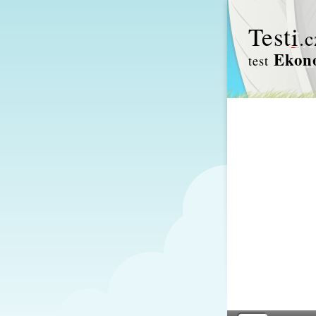
Test
i
.c
Ekono
test