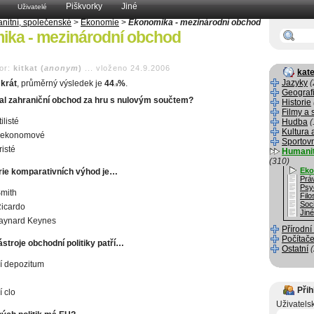
Piškvorky
Jiné
Uživatelé
nitní, společenské
>
Ekonomie
>
Ekonomika - mezinárodní obchod
ika - mezinárodní obchod
or:
kitkat (
anonym
)
...
vloženo 24.9.2006
kate
Jazyky
(
krát
, průměrný výsledek je
44
%
.
.9
Geograf
l zahraniční obchod za hru s nulovým součtem?
Historie
Filmy a 
ilisté
Hudba
(
Kultura 
í ekonomové
Sportov
isté
Humanit
(310)
Eko
ie komparativních výhod je…
Prá
Psy
mith
Filo
Soci
icardo
Jin
aynard Keynes
Přírodní
Počítače
nástroje obchodní politiky patří…
Ostatní
í depozitum
Přih
 clo
Uživatels