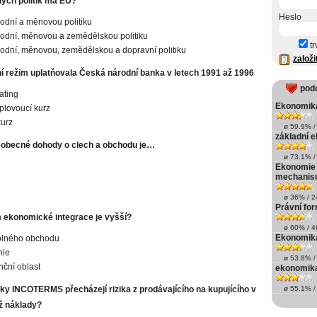
ných politik má EU?
Heslo
odní a měnovou politiku
odní, měnovou a zemědělskou politiku
tr
odní, měnovou, zemědělskou a dopravní politiku
založi
í režim uplatňovala Česká národní banka v letech 1991 až 1996
pod
ating
Ekonomika
plovoucí kurz
urz
ø 59.9% / 
základní 
eobecné dohody o clech a obchodu je…
ø 73.1% / 
Ekonomie 
mechanism
ø 36% / 24
Právní fo
 ekonomické integrace je vyšší?
ø 60% / 48
Ekonomika
olného obchodu
nie
ø 53.8% / 
nční oblast
ekonomika
žky INCOTERMS přecházejí rizika z prodávajícího na kupujícího v
ø 55.1% / 
ž náklady?