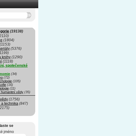
gorie
(19138)
2110)
ie
(1804)
(1153)
seriály
(5376)
1199)
a knihy
(1290)
ní
(1118)
ní, společenské
nomie
(34)
vo
(72)
chologie
(105)
sofie
(16)
ologie
(11)
é humanitní vědy
(35)
 vědy
(1756)
 a technika
(847)
(2175)
laste se
ké jméno