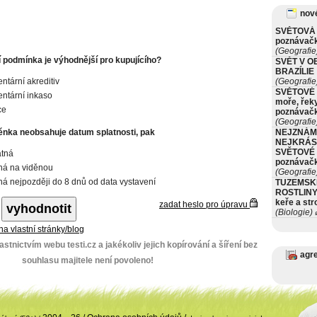
nové
SVĚTOVÁ 
poznávač
(Geografie
í podmínka je výhodnější pro kupujícího?
SVĚT V O
BRAZÍLIE
tární akreditiv
(Geografie
SVĚTOVÉ 
ntární inkaso
moře, řeky
ce
poznávač
(Geografie
ěnka neobsahuje datum splatnosti, pak
NEJZNÁM
NEJKRÁS
SVĚTOVÉ 
atná
poznávač
tná na viděnou
(Geografie
tná nejpozději do 8 dnů od data vystavení
TUZEMSK
ROSTLINY 
keře a st
zadat heslo pro úpravu
(Biologie)
ø
 na vlastní stránky/blog
stnictvím webu testi.cz a jakékoliv jejich kopírování a šíření bez
agr
souhlasu majitele není povoleno!