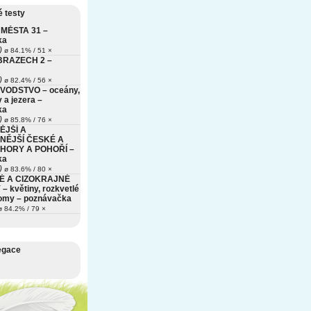
 testy
MĚSTA 31 –
ka
)
ø 84.1% / 51 ×
BRAZECH 2 –
)
ø 82.4% / 56 ×
VODSTVO – oceány,
 a jezera –
ka
)
ø 85.8% / 76 ×
ĚJŠÍ A
NĚJŠÍ ČESKÉ A
HORY A POHOŘÍ –
ka
)
ø 83.6% / 80 ×
É A CIZOKRAJNÉ
– květiny, rozkvetlé
romy – poznávačka
 84.2% / 79 ×
egace