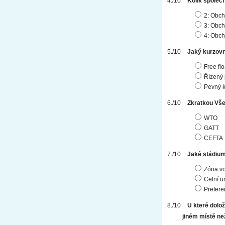
Kolík společ
2: Obch
3: Obch
4: Obch
Jaký kurzovn
Free flo
Řízený 
Pevný k
Zkratkou Vš
WTO
GATT
CEFTA
Jaké stádium
Zóna v
Celní u
Prefere
U které dolo
jiném místě ne