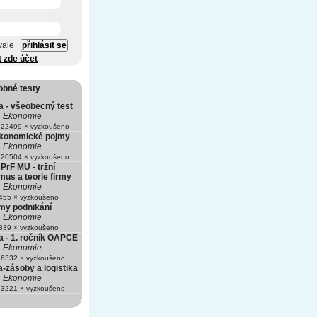
vale
t zde účet
obné testy
 - všeobecný test
Ekonomie
22499 × vyzkoušeno
ekonomické pojmy
Ekonomie
20504 × vyzkoušeno
PrF MU - tržní
us a teorie firmy
Ekonomie
55 × vyzkoušeno
rmy podnikání
Ekonomie
39 × vyzkoušeno
 - 1. ročník OAPCE
Ekonomie
6332 × vyzkoušeno
-zásoby a logistika
Ekonomie
3221 × vyzkoušeno