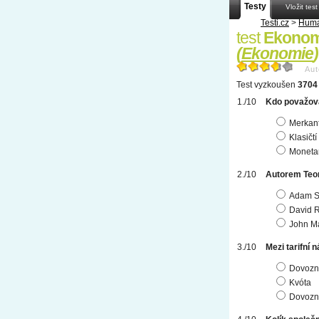
Testy
Vložit test
Testi.cz
>
Huma
test
Ekonom
(
Ekonomie
)
Aut
Test vyzkoušen
3704 
Kdo považova
Merkant
Klasičt
Monetar
Autorem Teor
Adam S
David R
John M
Mezi tarifní 
Dovozn
Kvóta
Dovozní