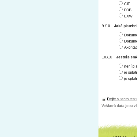
CIF
FOB
EXW
Jaká platebn
Dokumen
Dokume
Akonta
Jestliže sm
není pl
je spla
je spla
Dejte si tento test
Veškerá data jsou vla