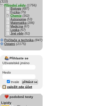
(310)
Přírodní vědy
(1756)
Biologie
(687)
Fyzika
(75)
Chemie
(162)
Astronomie
(53)
Matematika
(206)
Medicína
(67)
Logika
(57)
Jiné vědy
(51)
Počítače a technika
(847)
Ostatní
(2175)
Přihlaste se
Uživatelské jméno
Heslo
trvale
založit zde účet
podobné testy
Lipidy