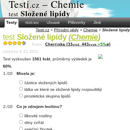
Test
i
– Chemie
.cz
Složené lipidy
test
Testy
Piškvorky
Jiné
Vložit test
Uživatelé
Testi.cz
>
Přírodní vědy
>
Chemie
>
Složené lipidy
test
Složené lipidy
(
Chemie
)
Autor:
Cherriska (33
443
+5%
ø)
...
vlož.
vyzk.
vloženo 4.12.2011
Test vyzkoušen
1561 krát
, průměrný výsledek je
60%
.
Micela je:
částice složených lipidů
látka ve které se složené lipidy rozpouštějí
prostetická skupina lipidů
Co je zdrojem lecitinu?
lilkovité rostliny
sliny zvířat
vaječný žloutek