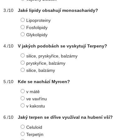
Jaké lipidy obsahují monosacharidy?
Lipoproteiny
Fosfolipidy
Glykolipidy
V jakých podobách se vyskytují Terpeny?
silice, pryskyřice, balzámy
pryskyřice, balzámy
silice, balzámy
Kde se nachází Myrcen?
v mátě
ve vavřínu
v kakostu
Jaký terpen se dříve využíval na hubení vší?
Celuloid
Terpetýn