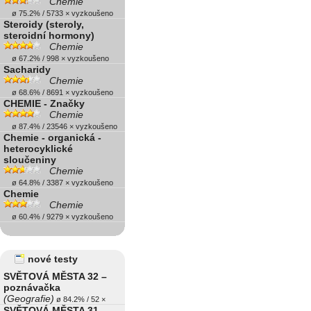
Chemie
ø 75.2% / 5733 × vyzkoušeno
Steroidy (steroly,
steroidní hormony)
Chemie
ø 67.2% / 998 × vyzkoušeno
Sacharidy
Chemie
ø 68.6% / 8691 × vyzkoušeno
CHEMIE - Značky
Chemie
ø 87.4% / 23546 × vyzkoušeno
Chemie - organická -
heterocyklické
sloučeniny
Chemie
ø 64.8% / 3387 × vyzkoušeno
Chemie
Chemie
ø 60.4% / 9279 × vyzkoušeno
nové testy
SVĚTOVÁ MĚSTA 32 –
poznávačka
(Geografie)
ø 84.2% / 52 ×
SVĚTOVÁ MĚSTA 31 –