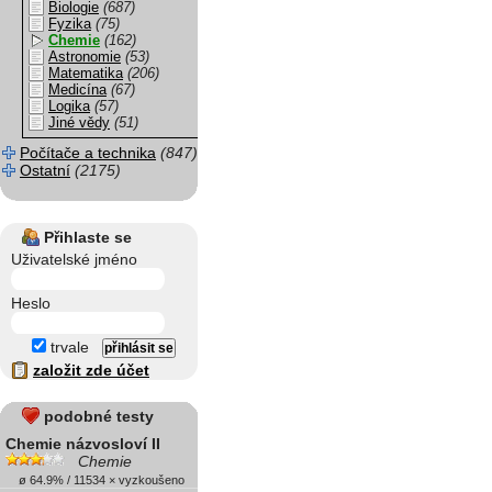
Biologie
(687)
Fyzika
(75)
Chemie
(162)
Astronomie
(53)
Matematika
(206)
Medicína
(67)
Logika
(57)
Jiné vědy
(51)
Počítače a technika
(847)
Ostatní
(2175)
Přihlaste se
Uživatelské jméno
Heslo
trvale
založit zde účet
podobné testy
Chemie názvosloví II
Chemie
ø 64.9% / 11534 × vyzkoušeno