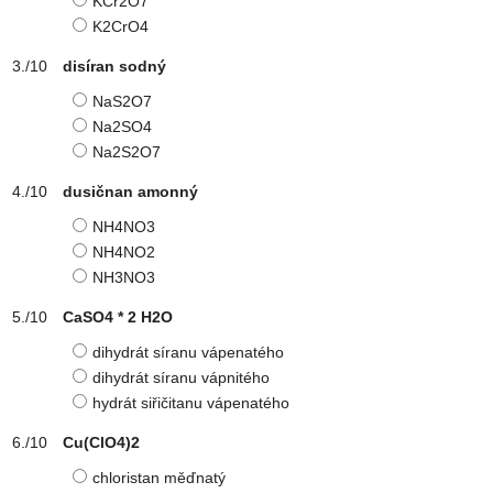
KCr2O7
K2CrO4
disíran sodný
NaS2O7
Na2SO4
Na2S2O7
dusičnan amonný
NH4NO3
NH4NO2
NH3NO3
CaSO4 * 2 H2O
dihydrát síranu vápenatého
dihydrát síranu vápnitého
hydrát siřičitanu vápenatého
Cu(ClO4)2
chloristan měďnatý