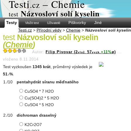
Test
i
– Chemie
.cz
Názvosloví solí kyselin
test
Testy
Piškvorky
Jiné
Vložit test
Uživatelé
Testi.cz
>
Přírodní vědy
>
Chemie
>
Názvosloví solí kyselin
test
Názvosloví solí kyselin
(
Chemie
)
Autor:
Filip Pivovar (2
57
+11%
ø)
...
vlož.
vyzk.
vloženo 8.11.2014
Test vyzkoušen
1345 krát
, průměrný výsledek je
51
%
.
.7
pentahydrát síranu měďnatého
CuSO4 * 7 H2O
Cu(SO4)2 * 5 H2O
CuSO4 * 5 H2O
dichroman draselný
K2Cr2O7