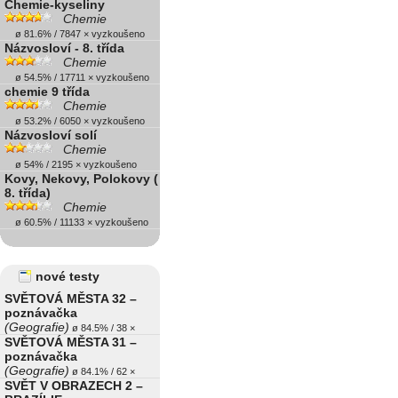
Chemie-kyseliny
Chemie
ø 81.6% / 7847 × vyzkoušeno
Názvosloví - 8. třída
Chemie
ø 54.5% / 17711 × vyzkoušeno
chemie 9 třída
Chemie
ø 53.2% / 6050 × vyzkoušeno
Názvosloví solí
Chemie
ø 54% / 2195 × vyzkoušeno
Kovy, Nekovy, Polokovy (
8. třída)
Chemie
ø 60.5% / 11133 × vyzkoušeno
nové testy
SVĚTOVÁ MĚSTA 32 –
poznávačka
(Geografie)
ø 84.5% / 38 ×
SVĚTOVÁ MĚSTA 31 –
poznávačka
(Geografie)
ø 84.1% / 62 ×
SVĚT V OBRAZECH 2 –