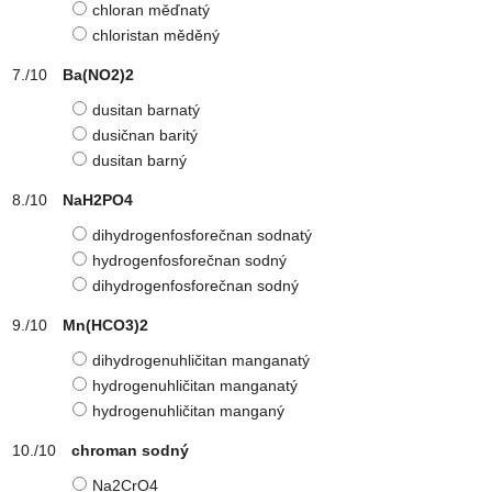
chloran měďnatý
chloristan měděný
Ba(NO2)2
dusitan barnatý
dusičnan baritý
dusitan barný
NaH2PO4
dihydrogenfosforečnan sodnatý
hydrogenfosforečnan sodný
dihydrogenfosforečnan sodný
Mn(HCO3)2
dihydrogenuhličitan manganatý
hydrogenuhličitan manganatý
hydrogenuhličitan manganý
chroman sodný
Na2CrO4