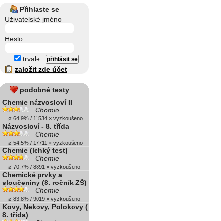
Přihlaste se
Uživatelské jméno
Heslo
trvale
založit zde účet
podobné testy
Chemie názvosloví II
Chemie
ø 64.9% / 11534 × vyzkoušeno
Názvosloví - 8. třída
Chemie
ø 54.5% / 17711 × vyzkoušeno
Chemie (lehký test)
Chemie
ø 70.7% / 8891 × vyzkoušeno
Chemické prvky a
sloučeniny (8. ročník ZŠ)
Chemie
ø 83.8% / 9019 × vyzkoušeno
Kovy, Nekovy, Polokovy (
8. třída)