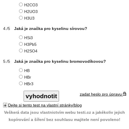
H2CO3
H2UO3
H3U3
Jaká je značka pro kyselinu sírovou?
HSi3
H3Pb5
H2SO4
Jaká je značka pro kyselinu bromovodíkovou?
HB
HBr
HBr3
zadat heslo pro úpravu
Dejte si tento test na vlastní stránky/blog
Veškerá data jsou vlastnictvím webu testi.cz a jakékoliv jejich
kopírování a šíření bez souhlasu majitele není povoleno!