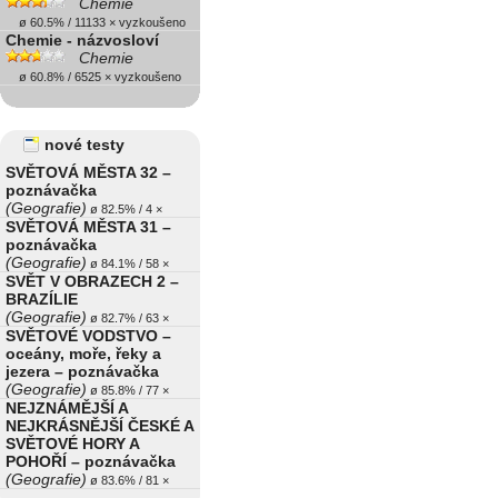
Chemie
ø 60.5% / 11133 × vyzkoušeno
Chemie - názvosloví
Chemie
ø 60.8% / 6525 × vyzkoušeno
nové testy
SVĚTOVÁ MĚSTA 32 –
poznávačka
(Geografie)
ø 82.5% / 4 ×
SVĚTOVÁ MĚSTA 31 –
poznávačka
(Geografie)
ø 84.1% / 58 ×
SVĚT V OBRAZECH 2 –
BRAZÍLIE
(Geografie)
ø 82.7% / 63 ×
SVĚTOVÉ VODSTVO –
oceány, moře, řeky a
jezera – poznávačka
(Geografie)
ø 85.8% / 77 ×
NEJZNÁMĚJŠÍ A
NEJKRÁSNĚJŠÍ ČESKÉ A
SVĚTOVÉ HORY A
POHOŘÍ – poznávačka
(Geografie)
ø 83.6% / 81 ×