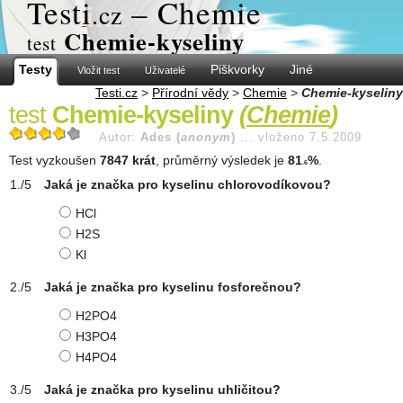
Test
i
– Chemie
.cz
Chemie-kyseliny
test
Testy
Piškvorky
Jiné
Vložit test
Uživatelé
Testi.cz
>
Přírodní vědy
>
Chemie
>
Chemie-kyseliny
test
Chemie-kyseliny
(
Chemie
)
Autor:
Ades (
anonym
)
...
vloženo 7.5.2009
Test vyzkoušen
7847 krát
, průměrný výsledek je
81
%
.
.6
Jaká je značka pro kyselinu chlorovodíkovou?
HCl
H2S
Kl
Jaká je značka pro kyselinu fosforečnou?
H2PO4
H3PO4
H4PO4
Jaká je značka pro kyselinu uhličitou?