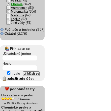
Fyzika
(75)
Chemie
(162)
Astronomie
(53)
Matematika
(206)
Medicína
(67)
Logika
(57)
Jiné vědy
(51)
Počítače a technika
(847)
Ostatní
(2175)
Přihlaste se
Uživatelské jméno
Heslo
trvale
založit zde účet
podobné testy
Urči zařazení prvku
Chemie
ø 75.1% / 90 × vyzkoušeno
Chemické prvky a