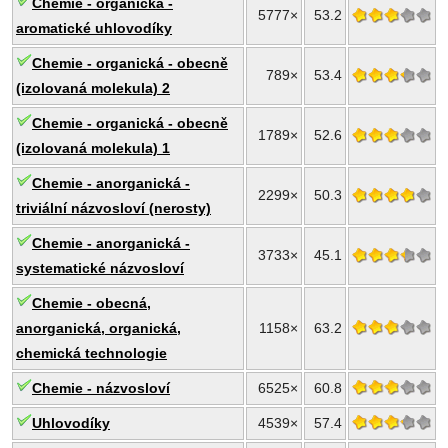
Chemie - organická -
5777×
53.2
aromatické uhlovodíky
Chemie - organická - obecně
789×
53.4
(izolovaná molekula) 2
Chemie - organická - obecně
1789×
52.6
(izolovaná molekula) 1
Chemie - anorganická -
2299×
50.3
triviální názvosloví (nerosty)
Chemie - anorganická -
3733×
45.1
systematické názvosloví
Chemie - obecná,
anorganická, organická,
1158×
63.2
chemická technologie
Chemie - názvosloví
6525×
60.8
Uhlovodíky
4539×
57.4