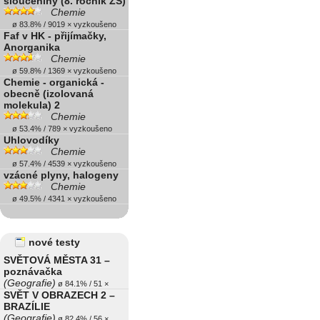
sloučeniny (8. ročník ZŠ)
Chemie
ø 83.8% / 9019 × vyzkoušeno
Faf v HK - přijímačky,
Anorganika
Chemie
ø 59.8% / 1369 × vyzkoušeno
Chemie - organická -
obecně (izolovaná
molekula) 2
Chemie
ø 53.4% / 789 × vyzkoušeno
Uhlovodíky
Chemie
ø 57.4% / 4539 × vyzkoušeno
vzácné plyny, halogeny
Chemie
ø 49.5% / 4341 × vyzkoušeno
nové testy
SVĚTOVÁ MĚSTA 31 –
poznávačka
(Geografie)
ø 84.1% / 51 ×
SVĚT V OBRAZECH 2 –
BRAZÍLIE
(Geografie)
ø 82.4% / 56 ×