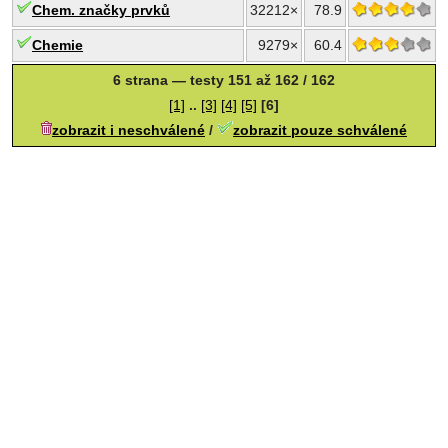
Chem. značky prvků
32212×
78.9
Chemie
9279×
60.4
6 strana — testy 151 až 162 / 162
[1]
..
[3]
[4]
[5]
[6]
zobrazit i neschválené
/
zobrazit pouze schválené