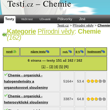
Test
i
– Chemie
.cz
Testy
Piškvorky
Jiné
Vložit test
Uživatelé
Testi.cz
>
Přírodní vědy
>
Chemie
Kategorie
Přírodní vědy
:
Chemie
(162)
nové
název testu
hodnocení
vyzk.
Ø %
6 strana — testy 151 až 162 / 162
[1]
..
[3]
[4]
[5]
[6]
Chemie - organická -
halogenderiváty a
5164×
53.4
organokovové sloučeniny
Chemie - organická -
3387×
64.8
heterocyklické sloučeniny