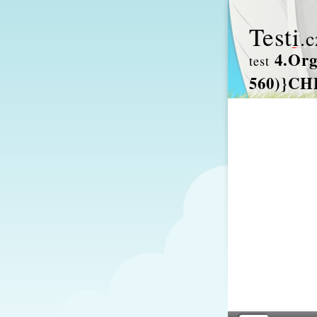
Test
i
.c
4.Org
test
560)}CH