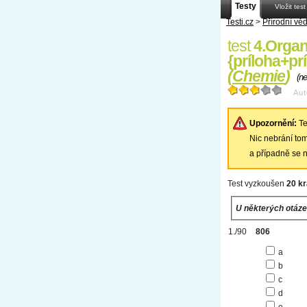
Testy
Vložit test
Testi.cz
>
Přírodní vě
test
4.Organ
{príloha+p
(
Chemie
)
(n
Aut
Upozornění:
Te
Nic nebrání tomu
a případně se n
Test vyzkoušen
20 kr
U některých otáze
806
a
b
c
d
e