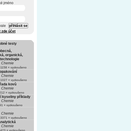
ké jméno
vale
t zde účet
obné testy
obecná,
ká, organická,
technologie
Chemie
1158 × vyzkoušeno
opakování
Chemie
1027 × vyzkoušeno
řada kovů
Chemie
12 × vyzkoušeno
 kyseliny příklady
Chemie
1 × vyzkoušeno
Chemie
3371 × vyzkoušeno
analytická
Chemie
423 × vyzkoušeno