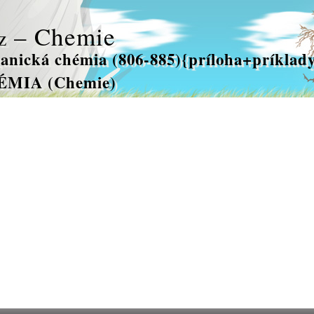
– Chemie
z
anická chémia (806-885){príloha+príklady
ÉMIA (Chemie)