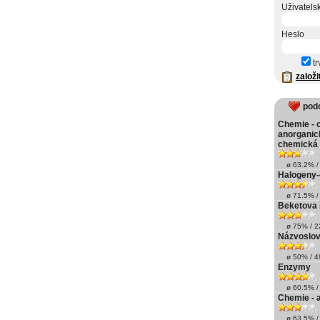
Uživatels
Heslo
tr
založi
pod
Chemie - 
anorganic
chemická 
ø 63.2% / 
Halogeny-
ø 71.5% / 
Beketova 
ø 75% / 22
Názvosloví
ø 50% / 49
Enzymy
ø 60.5% / 
Chemie - 
ø 63.5% / 