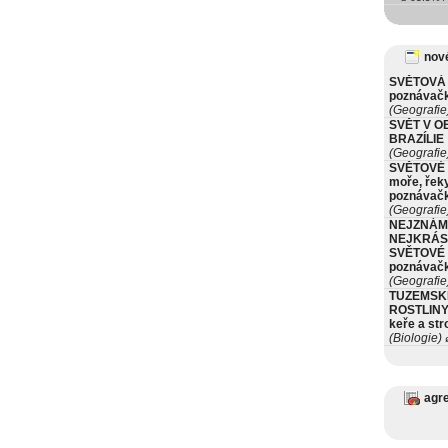
nové
SVĚTOVÁ 
poznávač
(Geografie
SVĚT V O
BRAZÍLIE
(Geografie
SVĚTOVÉ 
moře, řeky
poznávač
(Geografie
NEJZNÁM
NEJKRÁS
SVĚTOVÉ 
poznávač
(Geografie
TUZEMSK
ROSTLINY 
keře a st
(Biologie)
ø
agr