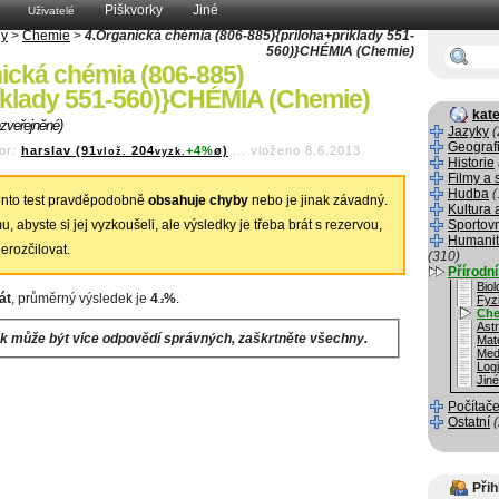
Piškvorky
Jiné
Uživatelé
dy
>
Chemie
>
4.Organická chémia (806-885){príloha+príklady 551-
560)}CHÉMIA (Chemie)
ická chémia (806-885)
ríklady 551-560)}CHÉMIA (Chemie)
kate
ezveřejněné)
Jazyky
(
Geograf
or:
harslav (91
204
+4%
ø)
...
vloženo 8.6.2013
vlož.
vyzk.
Historie
Filmy a 
Hudba
(
nto test pravděpodobně
obsahuje chyby
nebo je jinak závadný.
Kultura 
, abyste si jej vyzkoušeli, ale výsledky je třeba brát s rezervou,
Sportov
Humanit
erozčilovat.
(310)
Přírodn
Biol
át
, průměrný výsledek je
4
%
.
Fyz
.2
Che
Ast
k může být více odpovědí správných, zaškrtněte všechny.
Mat
Med
Log
Jin
Počítače
Ostatní
Přih