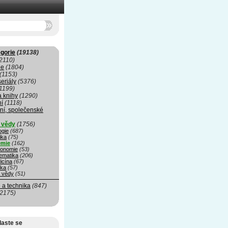
gorie
(19138)
2110)
ie
(1804)
(1153)
seriály
(5376)
1199)
a knihy
(1290)
ní
(1118)
ní, společenské
í vědy
(1756)
ogie
(687)
ika
(75)
mie
(162)
ronomie
(53)
ematika
(206)
icína
(67)
ika
(57)
é vědy
(51)
 a technika
(847)
(2175)
laste se