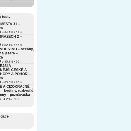
 testy
MĚSTA 31 –
ka
)
ø 84.1% / 51 ×
BRAZECH 2 –
)
ø 82.4% / 56 ×
VODSTVO – oceány,
 a jezera –
ka
)
ø 85.8% / 76 ×
ĚJŠÍ A
NĚJŠÍ ČESKÉ A
HORY A POHOŘÍ –
ka
)
ø 83.6% / 80 ×
É A CIZOKRAJNÉ
– květiny, rozkvetlé
romy – poznávačka
 84.2% / 79 ×
egace