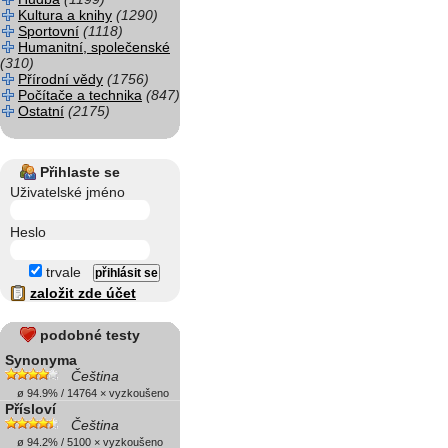
Kultura a knihy
(1290)
Sportovní
(1118)
Humanitní, společenské
(310)
Přírodní vědy
(1756)
Počítače a technika
(847)
Ostatní
(2175)
Přihlaste se
Uživatelské jméno
Heslo
trvale
založit zde účet
podobné testy
Synonyma
Čeština
ø 94.9% / 14764 × vyzkoušeno
Přísloví
Čeština
ø 94.2% / 5100 × vyzkoušeno