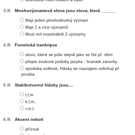
Mnohovýznamová slova jsou slova, která ______
Mají jeden plnohodnotný význam
Mají 2 a více významů
Musí mít maximálně 2 významy
Fonetická trankripce
slovo, které se píše stejně jako se čte př. dům
přepis zvukové podoby jazyka - hranaté závorky
spodoba znělosti, hlásky se navzájem ovlivňují př.
prosba
Slabikotvorné hlásky jsou....
r,l,m
k,l,m,
r,m,t
Akcent neboli
přízvuk