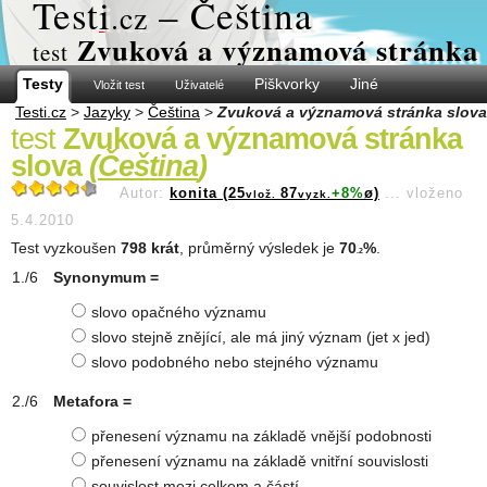
Test
i
– Čeština
.cz
Zvuková a významová stránka 
test
Testy
Piškvorky
Jiné
Vložit test
Uživatelé
Testi.cz
>
Jazyky
>
Čeština
>
Zvuková a významová stránka slova
test
Zvuková a významová stránka
slova
(
Čeština
)
Autor:
konita (25
87
+8%
ø)
...
vloženo
vlož.
vyzk.
5.4.2010
Test vyzkoušen
798 krát
, průměrný výsledek je
70
%
.
.2
Synonymum =
slovo opačného významu
slovo stejně znějící, ale má jiný význam (jet x jed)
slovo podobného nebo stejného významu
Metafora =
přenesení významu na základě vnější podobnosti
přenesení významu na základě vnitřní souvislosti
souvislost mezi celkem a částí