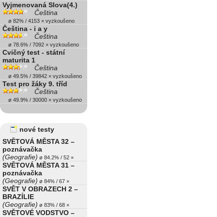
Vyjmenovaná Slova(4.)
Čeština
ø 82% / 4153 × vyzkoušeno
Čeština - i a y
Čeština
ø 78.6% / 7092 × vyzkoušeno
Cvičný test - státní
maturita 1
Čeština
ø 49.5% / 39842 × vyzkoušeno
Test pro žáky 9. tříd
Čeština
ø 49.9% / 30000 × vyzkoušeno
nové testy
SVĚTOVÁ MĚSTA 32 –
poznávačka
(Geografie)
ø 84.2% / 52 ×
SVĚTOVÁ MĚSTA 31 –
poznávačka
(Geografie)
ø 84% / 67 ×
SVĚT V OBRAZECH 2 –
BRAZÍLIE
(Geografie)
ø 83% / 68 ×
SVĚTOVÉ VODSTVO –