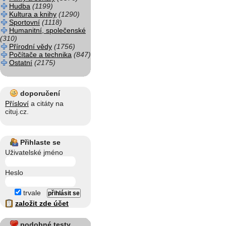
Hudba
(1199)
Kultura a knihy
(1290)
Sportovní
(1118)
Humanitní, společenské
(310)
Přírodní vědy
(1756)
Počítače a technika
(847)
Ostatní
(2175)
doporučení
Přísloví
a citáty na
cituj.cz.
Přihlaste se
Uživatelské jméno
Heslo
trvale
založit zde účet
podobné testy