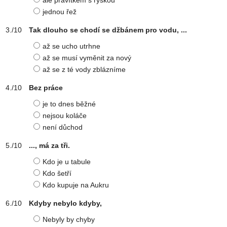
ale pravítkem s ryskou
jednou řež
Tak dlouho se chodí se džbánem pro vodu, ...
až se ucho utrhne
až se musí vyměnit za nový
až se z té vody zblázníme
Bez práce
je to dnes běžné
nejsou koláče
není důchod
..., má za tři.
Kdo je u tabule
Kdo šetří
Kdo kupuje na Aukru
Kdyby nebylo kdyby,
Nebyly by chyby