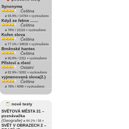
Synonyma
Čeština
ø 94.9% / 14764 × vyzkoušeno
Když se řekne .......
Čeština
ø 78% / 10116 × vyzkoušeno
Kořen slova
Čeština
ø 77.1% / 34818 × vyzkoušeno
Brněnské hantec
Čeština
ø 60.8% / 2311 × vyzkoušeno
Přísloví a rčení
Ostatní
ø 82.9% / 9282 × vyzkoušeno
vyjmenovaná slova(2.)
Čeština
ø 78% / 4098 × vyzkoušeno
nové testy
SVĚTOVÁ MĚSTA 31 –
poznávačka
(Geografie)
ø 84.1% / 58 ×
SVĚT V OBRAZECH 2 –