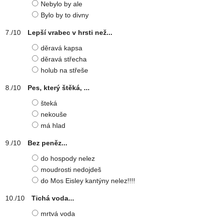
Nebylo by ale
Bylo by to divny
Lepší vrabec v hrsti než...
děravá kapsa
děravá střecha
holub na střeše
Pes, který štěká, ...
šteká
nekouše
má hlad
Bez peněz...
do hospody nelez
moudrosti nedojdeš
do Mos Eisley kantýny nelez!!!!
Tichá voda...
mrtvá voda