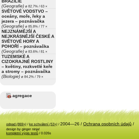
BRAZÍLIE
(Geografie)
ø 82.7% / 63 ×
SVĚTOVÉ VODSTVO –
oceány, moře, řeky a
jezera – poznávačka
(Geografie)
ø 85.8% / 77 ×
NEJZNÁMĚJŠÍ A
NEJKRÁSNĚJŠÍ ČESKÉ A
SVĚTOVÉ HORY A
POHOŘÍ – poznávačka
(Geografie)
ø 83.6% / 81 ×
TUZEMSKÉ A
CIZOKRAJNÉ ROSTLINY
– květiny, rozkvetlé keře
a stromy – poznávačka
(Biologie)
ø 84.2% / 79 ×
agregace
2004—26 /
Ochrana osobních údajů
/
odpad
(869+)
/
ke schválení
(53+)
/
design by ginger ninja!
kompletní výpis testů
/ 0.026s