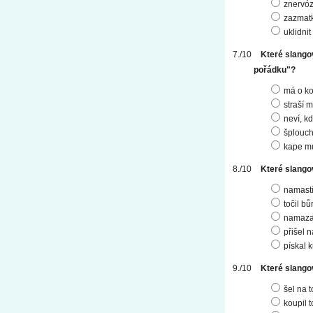
znervóz
zazmat
uklidnit
Které slango
pořádku"?
má o ko
straší 
neví, k
šplouc
kape mu
Které slango
namasti
točil bů
namazal
přišel 
pískal 
Které slango
šel na t
koupil t