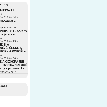
 testy
MĚSTA 31 –
ka
)
ø 84.2% / 44 ×
BRAZECH 2 –
)
ø 82.6% / 50 ×
VODSTVO – oceány,
 a jezera –
ka
)
ø 85.8% / 75 ×
ĚJŠÍ A
NĚJŠÍ ČESKÉ A
HORY A POHOŘÍ –
ka
)
ø 83.6% / 80 ×
É A CIZOKRAJNÉ
– květiny, rozkvetlé
romy – poznávačka
 84.2% / 79 ×
egace