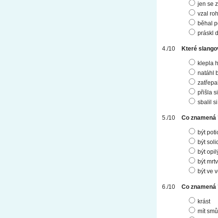
jen se 
vzal ro
běhal p
práskl 
Které slango
klepla 
natáhl 
zatřepa
přišla s
sbalil s
Co znamená 
být pot
být soli
být opil
být mrt
být ve 
Co znamená 
krást
mít smů