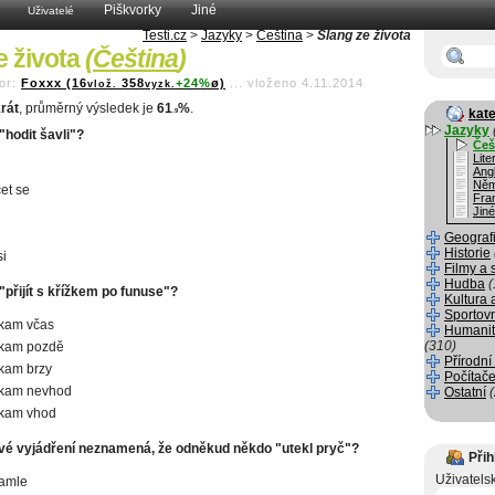
Piškvorky
Jiné
Uživatelé
Testi.cz
>
Jazyky
>
Čeština
>
Slang ze života
e života
(
Čeština
)
or:
Foxxx (16
358
+24%
ø)
...
vloženo 4.11.2014
vlož.
vyzk.
rát
, průměrný výsledek je
61
%
.
kate
.9
Jazyky
hodit šavli"?
Češ
Lite
Angl
Něm
et se
Fra
Jiné
Geograf
Historie
si
Filmy a 
Hudba
(
přijít s křížkem po funuse"?
Kultura 
Sportov
někam včas
Humanit
(310)
někam pozdě
Přírodní
ěkam brzy
Počítače
někam nevhod
Ostatní
někam vhod
vé vyjádření neznamená, že odněkud někdo "utekl pryč"?
Přih
Uživatels
ramle