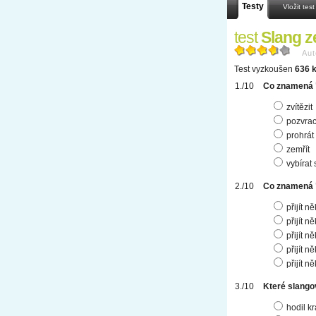
Testy
Vložit test
test
Slang z
Aut
Test vyzkoušen
636 k
Co znamená "
zvítězit
pozvrac
prohrát
zemřít
vybírat 
Co znamená "
přijít 
přijít 
přijít n
přijít 
přijít 
Které slango
hodil k