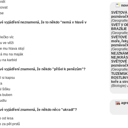
nět
nové
kovat
SVĚTOVÁ 
 se
poznávač
(Geografie
vé vyjádření neznamená, že to někdo "nemá v hlavě v
SVĚT V O
BRAZÍLIE
(Geografie
lečko víc
SVĚTOVÉ 
moře, řeky
mu ve věži
poznávač
de mu hlava stojí
(Geografie
NEJZNÁM
há mu na maják
NEJKRÁS
 na karbid
SVĚTOVÉ 
poznávač
vé vyjádření znamená, že někdo "přišel k penězům"?
(Geografie
TUZEMSK
l si kapsu
ROSTLINY 
keře a st
ra
(Biologie)
ø
 šišku
na buben
kudlu
agr
vé vyjádření znamená, že někdo něco "ukradl"?
o od lesa
o za pět prstů