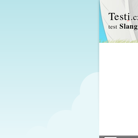
Test
i
.c
Slang
test