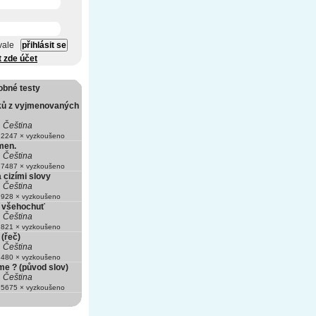
vale
t zde účet
obné testy
ků z vyjmenovaných
Čeština
2247 × vyzkoušeno
men.
Čeština
7487 × vyzkoušeno
cizími slovy
Čeština
928 × vyzkoušeno
- všehochuť
Čeština
821 × vyzkoušeno
(řeč)
Čeština
480 × vyzkoušeno
me ? (původ slov)
Čeština
5675 × vyzkoušeno