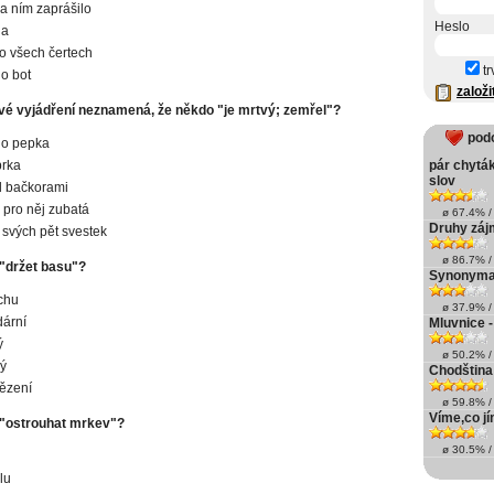
za ním zaprášilo
Heslo
ha
o všech čertech
tr
do bot
založi
vé vyjádření neznamená, že někdo "je mrtvý; zemřel"?
pod
ho pepka
brka
pár chytá
slov
l bačkorami
i pro něj zubatá
ø 67.4% / 
Druhy záj
i svých pět svestek
ø 86.7% / 
"držet basu"?
Synonyma 
ichu
ø 37.9% / 
dární
Mluvnice 
ý
ø 50.2% / 
vý
Chodština 
vězení
ø 59.8% / 
Víme,co jí
"ostrouhat mrkev"?
ø 30.5% / 
lu