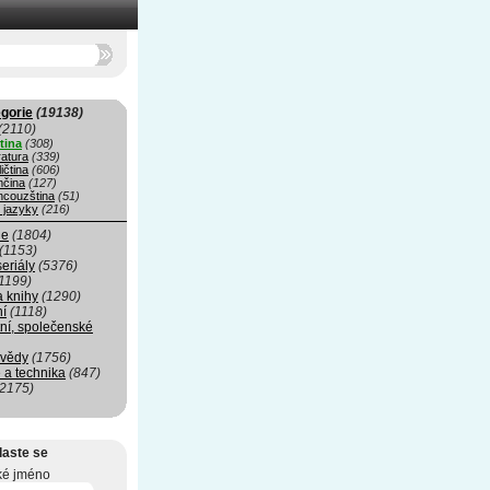
gorie
(19138)
(2110)
tina
(308)
ratura
(339)
ičtina
(606)
čina
(127)
ncouzština
(51)
 jazyky
(216)
ie
(1804)
(1153)
seriály
(5376)
1199)
a knihy
(1290)
ní
(1118)
ní, společenské
 vědy
(1756)
 a technika
(847)
(2175)
laste se
ké jméno