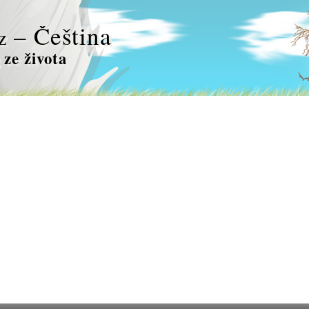
– Čeština
z
 ze života