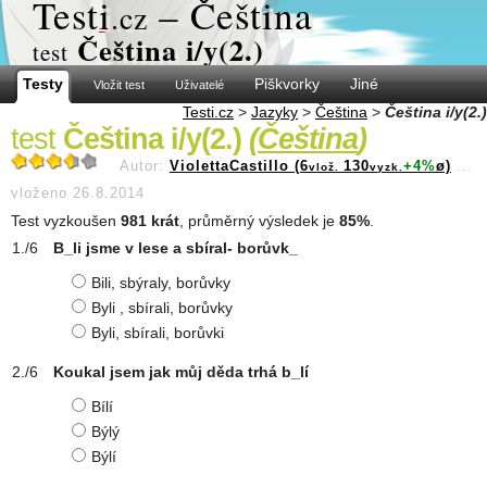
Test
i
– Čeština
.cz
Čeština i/y(2.)
test
Testy
Piškvorky
Jiné
Vložit test
Uživatelé
Testi.cz
>
Jazyky
>
Čeština
>
Čeština i/y(2.)
test
Čeština i/y(2.)
(
Čeština
)
Autor:
ViolettaCastillo (6
130
+4%
ø)
...
vlož.
vyzk.
vloženo 26.8.2014
Test vyzkoušen
981 krát
, průměrný výsledek je
85%
.
B_li jsme v lese a sbíral- borůvk_
Bili, sbýraly, borůvky
Byli , sbírali, borůvky
Byli, sbírali, borůvki
Koukal jsem jak můj děda trhá b_lí
Bílí
Býlý
Býlí