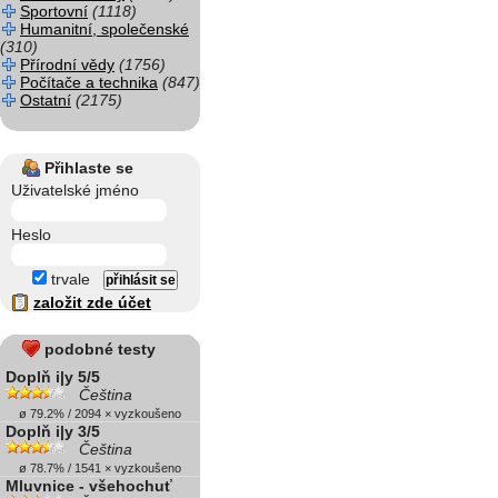
Sportovní
(1118)
Humanitní, společenské
(310)
Přírodní vědy
(1756)
Počítače a technika
(847)
Ostatní
(2175)
Přihlaste se
Uživatelské jméno
Heslo
trvale
založit zde účet
podobné testy
Doplň i|y 5/5
Čeština
ø 79.2% / 2094 × vyzkoušeno
Doplň i|y 3/5
Čeština
ø 78.7% / 1541 × vyzkoušeno
Mluvnice - všehochuť