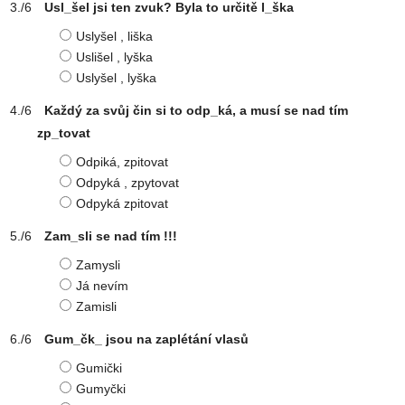
Usl_šel jsi ten zvuk? Byla to určitě l_ška
Uslyšel , liška
Uslišel , lyška
Uslyšel , lyška
Každý za svůj čin si to odp_ká, a musí se nad tím
zp_tovat
Odpiká, zpitovat
Odpyká , zpytovat
Odpyká zpitovat
Zam_sli se nad tím !!!
Zamysli
Já nevím
Zamisli
Gum_čk_ jsou na zaplétání vlasů
Gumički
Gumyčki