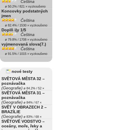
Čeština
ø 50.2% / 821 × vyzkoušeno
Koncovky podstatných
jmen
Čeština
ø 82.4% / 1530 × vyzkoušeno
Doplň i|y 1/5
Čeština
ø 79.8% / 1708 × vyzkoušeno
vyjmenovaná slova(7.)
Čeština
ø 91.5% / 1015 × vyzkoušeno
nové testy
SVĚTOVÁ MĚSTA 32 –
poznávačka
(Geografie)
ø 84.2% / 52 ×
SVĚTOVÁ MĚSTA 31 –
poznávačka
(Geografie)
ø 84% / 67 ×
SVĚT V OBRAZECH 2 –
BRAZÍLIE
(Geografie)
ø 83% / 68 ×
SVĚTOVÉ VODSTVO –
oceány, moře, řeky a