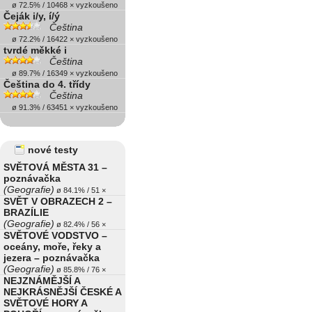
ø 72.5% / 10468 × vyzkoušeno
Čeják i/y, í/ý
Čeština
ø 72.2% / 16422 × vyzkoušeno
tvrdé měkké i
Čeština
ø 89.7% / 16349 × vyzkoušeno
Čeština do 4. třídy
Čeština
ø 91.3% / 63451 × vyzkoušeno
nové testy
SVĚTOVÁ MĚSTA 31 –
poznávačka
(Geografie)
ø 84.1% / 51 ×
SVĚT V OBRAZECH 2 –
BRAZÍLIE
(Geografie)
ø 82.4% / 56 ×
SVĚTOVÉ VODSTVO –
oceány, moře, řeky a
jezera – poznávačka
(Geografie)
ø 85.8% / 76 ×
NEJZNÁMĚJŠÍ A
NEJKRÁSNĚJŠÍ ČESKÉ A
SVĚTOVÉ HORY A