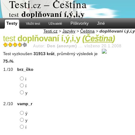
Test
i
– Čeština
.cz
doplňovaní í,ý,i,y
test
Testy
Piškvorky
Jiné
Vložit test
Uživatelé
Testi.cz
>
Jazyky
>
Čeština
>
doplňovaní í,ý,i,y
test
doplňovaní í,ý,i,y
(
Čeština
)
Autor:
Don (
anonym
)
...
vloženo 20.1.2008
Test vyzkoušen
31913 krát
, průměrný výsledek je
75
%
.
.9
brz_čko
i
í
y
vamp_r
ý
y
í