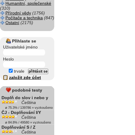
Humanitní, společenské
(310)
Přírodní vědy
(1756)
Počítače a technika
(847)
Ostatní
(2175)
Přihlaste se
Uživatelské jméno
Heslo
trvale
založit zde účet
podobné testy
Doplň do slov i nebo y
Čeština
ø 75.3% / 139786 × vyzkoušeno
ČJ - Doplňování I/Y
Čeština
ø 84.8% / 49580 × vyzkoušeno
Doplňování S / Z
Čeština