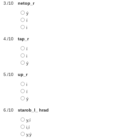
netop_r
ý
í
i
tap_r
í
i
ý
up_r
i
í
ý
starob_l_ hrad
y,í
i,í
y,ý