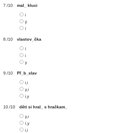
mal_ kluci
i
ý
í
vlastov_čka
í
i
y
Př_b_slav
i,i
y,i
i,y
děti si hral_ s hračkam_
y,i
í,y
i,i