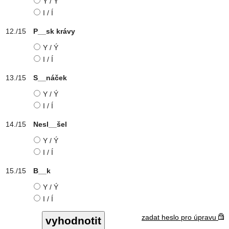
Y / Ý
I / Í
P__sk krávy
Y / Ý
I / Í
S__náček
Y / Ý
I / Í
Nesl__šel
Y / Ý
I / Í
B__k
Y / Ý
I / Í
zadat heslo pro úpravu