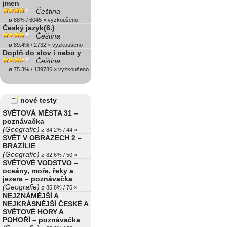
jmen
Čeština
ø 88% / 6045 × vyzkoušeno
Český jazyk(6.)
Čeština
ø 89.4% / 2732 × vyzkoušeno
Doplň do slov i nebo y
Čeština
ø 75.3% / 139786 × vyzkoušeno
nové testy
SVĚTOVÁ MĚSTA 31 –
poznávačka
(Geografie)
ø 84.2% / 44 ×
SVĚT V OBRAZECH 2 –
BRAZÍLIE
(Geografie)
ø 82.6% / 50 ×
SVĚTOVÉ VODSTVO –
oceány, moře, řeky a
jezera – poznávačka
(Geografie)
ø 85.8% / 75 ×
NEJZNÁMĚJŠÍ A
NEJKRÁSNĚJŠÍ ČESKÉ A
SVĚTOVÉ HORY A
POHOŘÍ – poznávačka