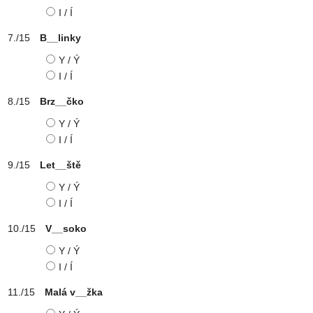
I / Í
B__linky
Y / Ý
I / Í
Brz__čko
Y / Ý
I / Í
Let__ště
Y / Ý
I / Í
V__soko
Y / Ý
I / Í
Malá v__žka