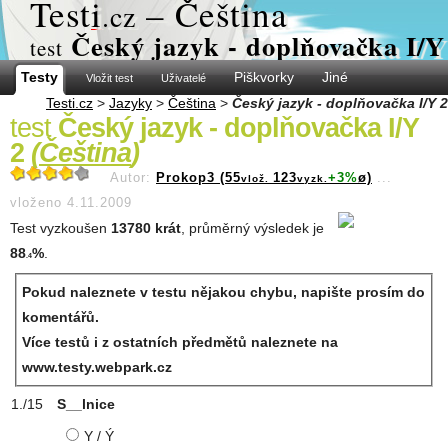
Test
i
– Čeština
.cz
Český jazyk - doplňovačka I/Y
test
Testy
Piškvorky
Jiné
Vložit test
Uživatelé
Testi.cz
>
Jazyky
>
Čeština
>
Český jazyk - doplňovačka I/Y 2
test
Český jazyk - doplňovačka I/Y
2
(
Čeština
)
Autor:
Prokop3 (55
123
+3%
ø)
...
vlož.
vyzk.
vloženo 4.11.2009
Test vyzkoušen
13780 krát
, průměrný výsledek je
88
%
.
.4
Pokud naleznete v testu nějakou chybu, napište prosím do
komentářů.
Více testů i z ostatních předmětů naleznete na
www.testy.webpark.cz
S__lnice
Y / Ý