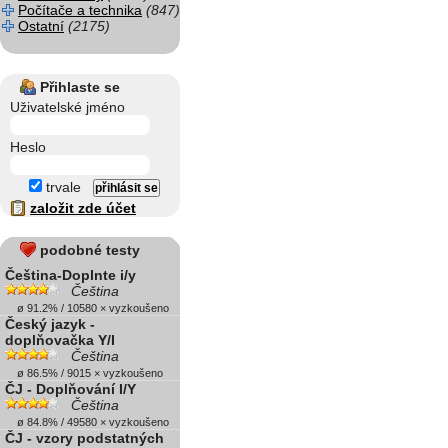
Počítače a technika
(847)
Ostatní
(2175)
Přihlaste se
Uživatelské jméno
Heslo
trvale
založit zde účet
podobné testy
Čeština-Doplnte i/y
Čeština
ø 91.2% / 10580 × vyzkoušeno
Český jazyk -
doplňovačka Y/I
Čeština
ø 86.5% / 9015 × vyzkoušeno
ČJ - Doplňování I/Y
Čeština
ø 84.8% / 49580 × vyzkoušeno
ČJ - vzory podstatných