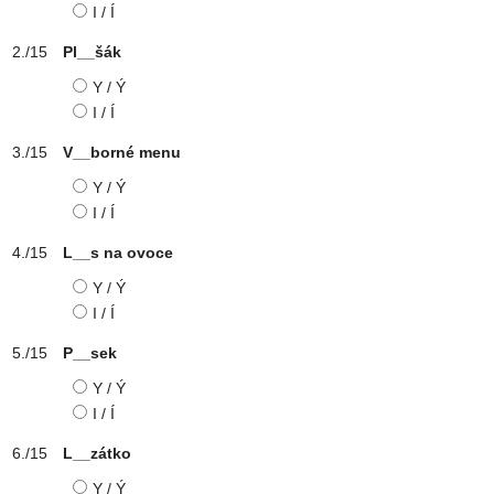
I / Í
Pl__šák
Y / Ý
I / Í
V__borné menu
Y / Ý
I / Í
L__s na ovoce
Y / Ý
I / Í
P__sek
Y / Ý
I / Í
L__zátko
Y / Ý