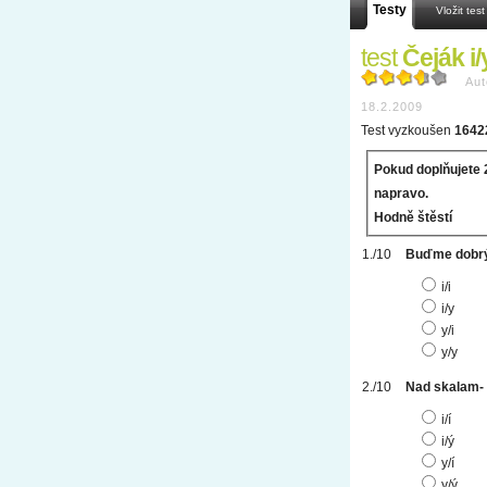
Testy
Vložit test
test
Čeják i/y
Aut
18.2.2009
Test vyzkoušen
1642
Pokud doplňujete 2
napravo.
Hodně štěstí
Buďme dobrým
i/i
i/y
y/i
y/y
Nad skalam- 
i/í
i/ý
y/í
y/ý