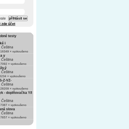
vale
t zde účet
obné testy
ké i
Čeština
16349 × vyzkoušeno
 a y
Čeština
7092 × vyzkoušeno
í/y,ý
Čeština
234 × vyzkoušeno
S-Z-VZ-
Čeština
28209 × vyzkoušeno
k - doplňovačka Y/I
Čeština
7387 × vyzkoušeno
ná slova
Čeština
7657 × vyzkoušeno