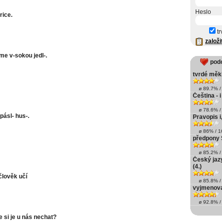
Heslo
frice.
tr
založi
e v-sokou jedl-.
pod
tvrdé měk
ø 89.7% / 
Čeština - i
ø 78.6% / 
pásl- hus-.
Pravopis i,
ø 86% / 16
předpony 
ø 85.2% / 
Český jazy
(4.)
lověk učí
ø 85.8% / 
vyjmenova
ø 92.8% / 
e si je u nás nechat?