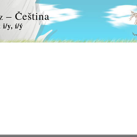
– Čeština
z
i/y, í/ý