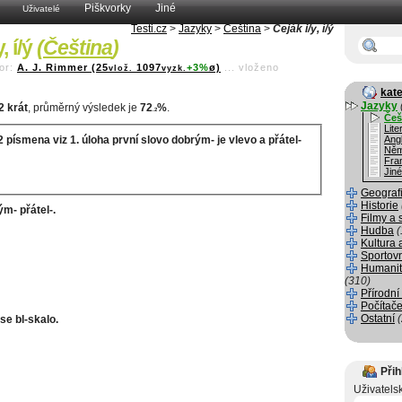
Piškvorky
Jiné
Uživatelé
Testi.cz
>
Jazyky
>
Čeština
>
Čeják i/y, í/ý
, í/ý
(
Čeština
)
or:
A. J. Rimmer (25
1097
+3%
ø)
...
vloženo
vlož.
vyzk.
kate
Jazyky
2 krát
, průměrný výsledek je
72
%
.
.2
Češ
Lite
 písmena viz 1. úloha první slovo dobrým- je vlevo a přátel-
Angl
Něm
Fra
Jiné
Geograf
Historie
- přátel-.
Filmy a 
Hudba
(
Kultura 
Sportov
Humanit
(310)
Přírodní
Počítače
Ostatní
se bl-skalo.
Přih
Uživatels