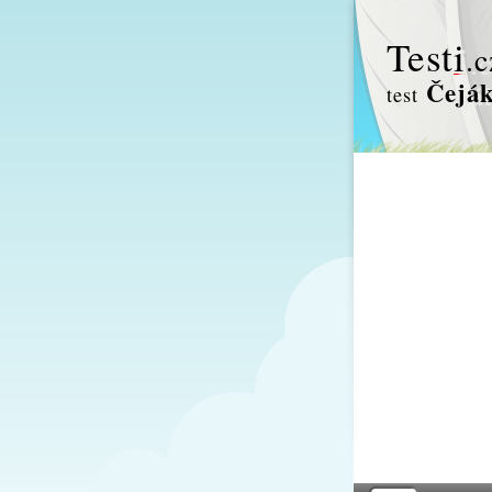
Test
i
.c
Čeják 
test