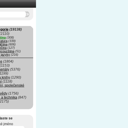
gorie
(19138)
(2110)
tina
(308)
ratura
(339)
ičtina
(606)
čina
(127)
ncouzština
(51)
 jazyky
(216)
ie
(1804)
(1153)
seriály
(5376)
1199)
a knihy
(1290)
ní
(1118)
ní, společenské
 vědy
(1756)
 a technika
(847)
(2175)
laste se
ké jméno