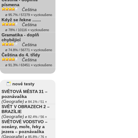
písmena
Čeština
ø 95.7% / 57279 × vyzkoušeno
Když se řekne .......
Čeština
ø 78% / 10116 × vyzkoušeno
Gramatika - doplň
chybějicí
Čeština
ø 74.8% / 56771 × vyzkoušeno
Čeština do 4. třídy
Čeština
ø 91.3% / 63451 × vyzkoušeno
nové testy
SVĚTOVÁ MĚSTA 31 –
poznávačka
(Geografie)
ø 84.1% / 51 ×
SVĚT V OBRAZECH 2 –
BRAZÍLIE
(Geografie)
ø 82.4% / 56 ×
SVĚTOVÉ VODSTVO –
oceány, moře, řeky a
jezera – poznávačka
(Geografie)
ø 85.8% / 76 ×