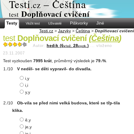
Test
i
– Čeština
.cz
Doplňovací cvičení
test
Testy
Piškvorky
Jiné
Vložit test
Uživatelé
Testi.cz
>
Jazyky
>
Čeština
>
Doplňovací cvičení
test
Doplňovací cvičení
(
Čeština
)
Autor:
hedik (6
28
)
...
vloženo
vlož.
vyzk.
23.11.2007
Test vyzkoušen
7995 krát
, průměrný výsledek je
79
%
.
.7
V neděl- se děti vypravil- do divadla.
i,y
i,i
y,y
Ob-vila se před nimi velká budova, které se třp-tila
klika.
ě,y
je,y
je,i