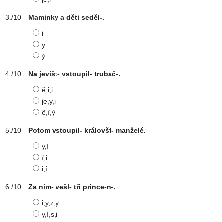
Maminky a děti seděl-.
i
y
ý
Na jevišt- vstoupil- trubač-.
ě,i,i
je,y,i
ě,í,ý
Potom vstoupil- královšt- manželé.
y,í
í,i
i,í
Za nim- vešl- tři prince-n-.
i,y,z,y
y,í,s,i