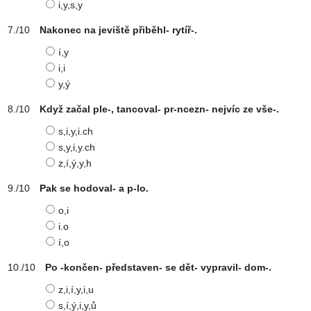
i,y,s,y
Nakonec na jeviště přiběhl- rytíř-.
í,y
i,i
y,ý
Když začal ple-, tancoval- pr-ncezn- nejvíc ze vše-.
s,i,y,i.ch
s,y,i,y.ch
z,í,ý,y,h
Pak se hodoval- a p-lo.
o,i
i.o
í,o
Po -končen- představen- se dět- vypravil- dom-.
z,i,í,y,i,u
s,í,ý,i,y,ů