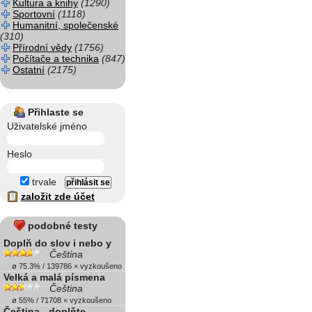
Kultura a knihy
(1290)
Sportovní
(1118)
Humanitní, společenské
(310)
Přírodní vědy
(1756)
Počítače a technika
(847)
Ostatní
(2175)
Přihlaste se
Uživatelské jméno
Heslo
trvale
založit zde účet
podobné testy
Doplň do slov i nebo y
Čeština
ø 75.3% / 139786 × vyzkoušeno
Velká a malá písmena
Čeština
ø 55% / 71708 × vyzkoušeno
Čeština - doplňte