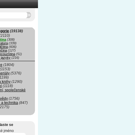
gorie
(19138)
(2110)
tina
(308)
ratura
(339)
ičtina
(606)
čina
(127)
ncouzština
(51)
 jazyky
(216)
ie
(1804)
(1153)
seriály
(5376)
1199)
a knihy
(1290)
ní
(1118)
ní, společenské
 vědy
(1756)
 a technika
(847)
(2175)
laste se
ké jméno