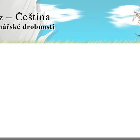
– Čeština
z
nářské drobnosti