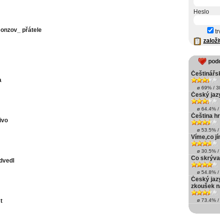
Heslo
onzov_ přátele
tr
založi
pod
Češtinářs
a
ø 69% / 38
Český jaz
ø 64.4% / 
Čeština h
ivo
ø 53.5% / 
Víme,co jí
ø 30.5% / 
Co skrýva
dvedl
ø 54.8% / 
Český jazy
zkoušek n
t
ø 73.4% / 