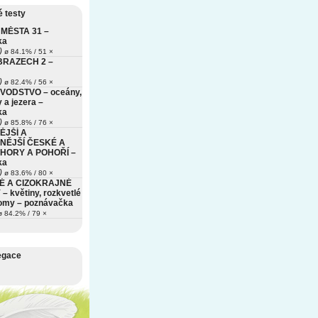
 testy
MĚSTA 31 –
ka
)
ø 84.1% / 51 ×
BRAZECH 2 –
)
ø 82.4% / 56 ×
VODSTVO – oceány,
 a jezera –
ka
)
ø 85.8% / 76 ×
ĚJŠÍ A
NĚJŠÍ ČESKÉ A
HORY A POHOŘÍ –
ka
)
ø 83.6% / 80 ×
É A CIZOKRAJNÉ
– květiny, rozkvetlé
romy – poznávačka
 84.2% / 79 ×
egace