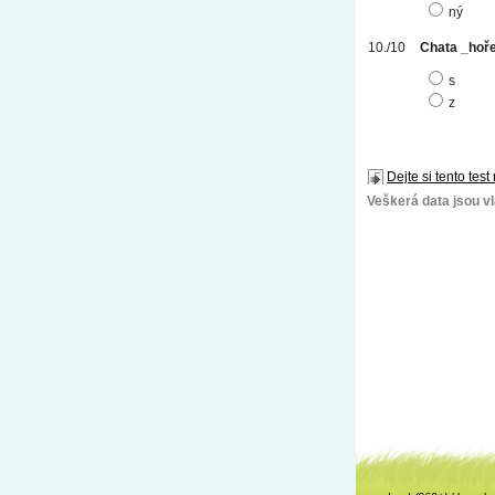
ný
Chata _hoře
s
z
Dejte si tento test
Veškerá data jsou vla