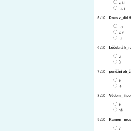
y, i, i
i, i, i
Dnes v_děl H
i, y
y, y
i, i
Léčebná k_r
ú
ů
peněžní ob_ž
ě
je
Vědom_ ji po
ě
ně
Kamen_ mos
ý