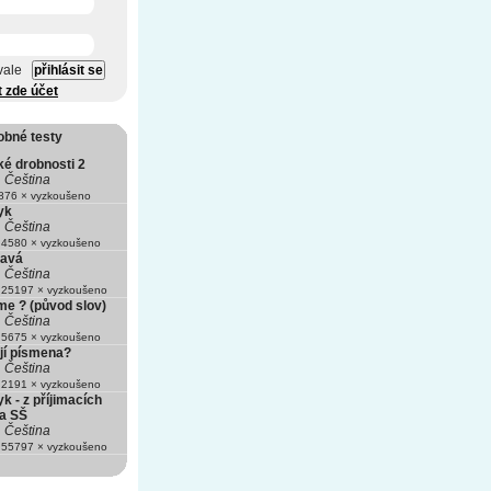
vale
t zde účet
obné testy
ké drobnosti 2
Čeština
76 × vyzkoušeno
yk
Čeština
4580 × vyzkoušeno
ravá
Čeština
25197 × vyzkoušeno
me ? (původ slov)
Čeština
5675 × vyzkoušeno
jí písmena?
Čeština
2191 × vyzkoušeno
k - z příjimacích
a SŠ
Čeština
55797 × vyzkoušeno