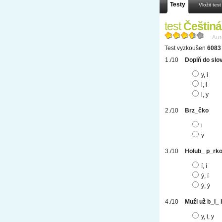
Testy
Vložit test
test
Češtiná
Aut
Test vyzkoušen
6083 
Doplň do slo
y, i
i, i
i, y
Brz_čko
i
y
Holub_ p_rk
í, í
ý, í
ý, ý
Muži už b_l_
y, i, y