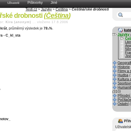
Piškvorky
Jiné
Uživatelé
Testi.cz
>
Jazyky
>
Čeština
>
Češtinářské drobnosti
řské drobnosti
(
Čeština
)
or:
Kira (
anonym
)
...
vloženo 17.8.2006
krát
, průměrný výsledek je
78
%
.
.9
kate
Jazyky
va - C_kl_sta
Češ
Lite
Angl
Něm
Fra
Jiné
Geograf
Historie
Filmy a 
Hudba
(
Kultura 
Sportov
Humanit
o
(310)
Přírodní
Počítače
Ostatní
 hotov_
Přih
Uživatels