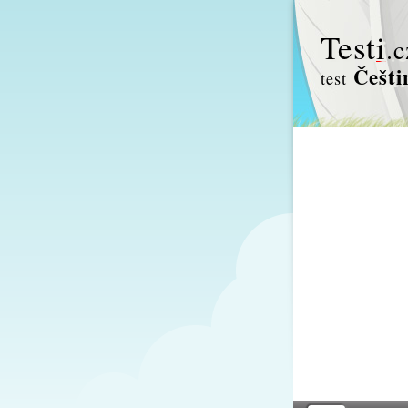
Test
i
.c
Češti
test