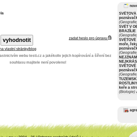
nové
la
SVĚTOVÁ 
poznávač
(Geografie
SVĚT V O
BRAZÍLIE
(Geografie
zadat heslo pro úpravu
SVĚTOVÉ 
moře, řeky
poznávač
 na vlastní stránky/blog
(Geografie
stnictvím webu testi.cz a jakékoliv jejich kopírování a šíření bez
NEJZNÁM
NEJKRÁS
souhlasu majitele není povoleno!
SVĚTOVÉ 
poznávač
(Geografie
TUZEMSK
ROSTLINY 
keře a st
(Biologie)
ø
agr