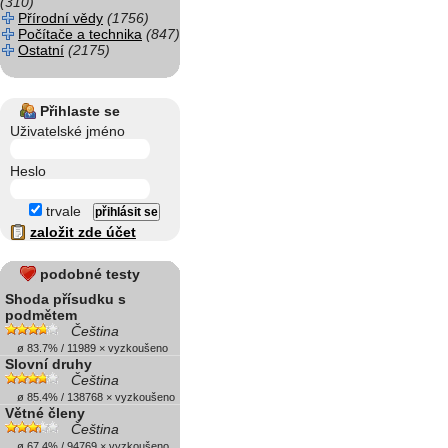
(310)
Přírodní vědy
(1756)
Počítače a technika
(847)
Ostatní
(2175)
Přihlaste se
Uživatelské jméno
Heslo
trvale
založit zde účet
podobné testy
Shoda přísudku s
podmětem
Čeština
ø 83.7% / 11989 × vyzkoušeno
Slovní druhy
Čeština
ø 85.4% / 138768 × vyzkoušeno
Větné členy
Čeština
ø 67.4% / 94769 × vyzkoušeno