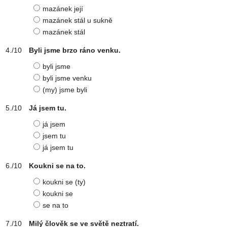
mazánek její
mazánek stál u sukně
mazánek stál
Byli jsme brzo ráno venku.
byli jsme
byli jsme venku
(my) jsme byli
Já jsem tu.
já jsem
jsem tu
já jsem tu
Koukni se na to.
koukni se (ty)
koukni se
se na to
Milý člověk se ve světě neztratí.