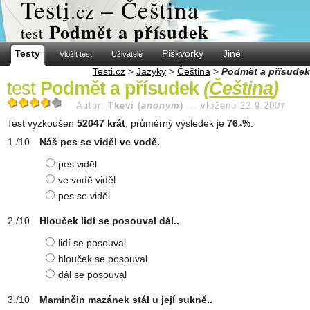
Test
i
– Čeština
.cz
Podmět a přísudek
test
Testy
Piškvorky
Jiné
Vložit test
Uživatelé
Testi.cz
>
Jazyky
>
Čeština
>
Podmět a přísudek
test
Podmět a přísudek
(
Čeština
)
Autor:
Tkevi (
anonym
)
...
vloženo 22.9.2007
Test vyzkoušen
52047 krát
, průměrný výsledek je
76
%
.
.4
Náš pes se viděl ve vodě.
pes viděl
ve vodě viděl
pes se viděl
Hlouček lidí se posouval dál..
lidí se posouval
hlouček se posouval
dál se posouval
Maminčin mazánek stál u její sukně..