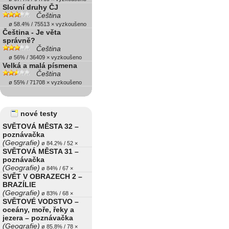
Slovní druhy ČJ
Čeština
ø 58.4% / 75513 × vyzkoušeno
Čeština - Je věta
správně?
Čeština
ø 56% / 36409 × vyzkoušeno
Velká a malá písmena
Čeština
ø 55% / 71708 × vyzkoušeno
nové testy
SVĚTOVÁ MĚSTA 32 –
poznávačka
(Geografie)
ø 84.2% / 52 ×
SVĚTOVÁ MĚSTA 31 –
poznávačka
(Geografie)
ø 84% / 67 ×
SVĚT V OBRAZECH 2 –
BRAZÍLIE
(Geografie)
ø 83% / 68 ×
SVĚTOVÉ VODSTVO –
oceány, moře, řeky a
jezera – poznávačka
(Geografie)
ø 85.8% / 78 ×