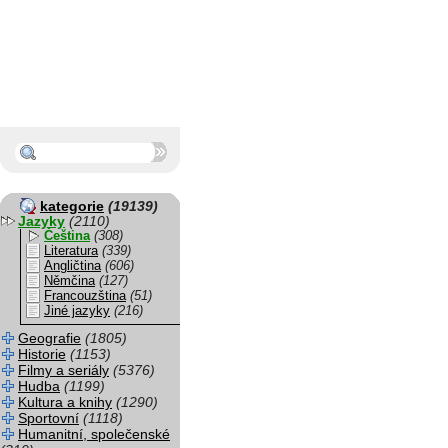
kategorie
(19139)
Jazyky
(2110)
Čeština
(308)
Literatura
(339)
Angličtina
(606)
Němčina
(127)
Francouzština
(51)
Jiné jazyky
(216)
Geografie
(1805)
Historie
(1153)
Filmy a seriály
(5376)
Hudba
(1199)
Kultura a knihy
(1290)
Sportovní
(1118)
Humanitní, společenské