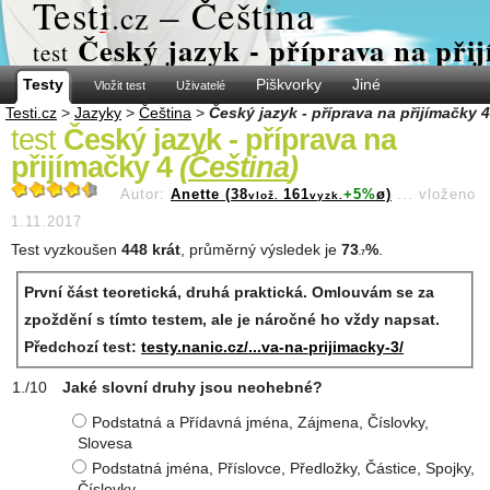
Test
i
– Čeština
.cz
Český jazyk - příprava na při
test
Testy
Piškvorky
Jiné
Vložit test
Uživatelé
Testi.cz
>
Jazyky
>
Čeština
>
Český jazyk - příprava na přijímačky 4
test
Český jazyk - příprava na
přijímačky 4
(
Čeština
)
Autor:
Anette (38
161
+5%
ø)
...
vloženo
vlož.
vyzk.
1.11.2017
Test vyzkoušen
448 krát
, průměrný výsledek je
73
%
.
.7
První část teoretická, druhá praktická. Omlouvám se za
zpoždění s tímto testem, ale je náročné ho vždy napsat.
Předchozí test:
testy.nanic.cz/...va-na-prijimacky-3/
Jaké slovní druhy jsou neohebné?
Podstatná a Přídavná jména, Zájmena, Číslovky,
Slovesa
Podstatná jména, Příslovce, Předložky, Částice, Spojky,
Číslovky