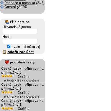
Počítače a technika
(847)
Ostatní
(2175)
Přihlaste se
Uživatelské jméno
Heslo
trvale
založit zde účet
podobné testy
Český jazyk - příprava na
přijímačky 5
Čeština
ø 70.9% / 458 × vyzkoušeno
Český jazyk - příprava na
přijímačky 3
Čeština
ø 73.7% / 465 × vyzkoušeno
Český jazyk - příprava na
přijímačky 1
Čeština