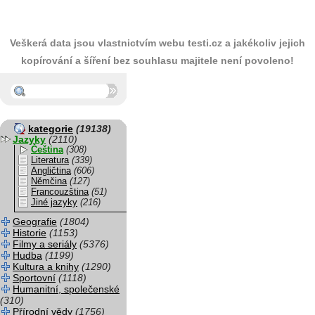
Veškerá data jsou vlastnictvím webu testi.cz a jakékoliv jejich
kopírování a šíření bez souhlasu majitele není povoleno!
kategorie
(19138)
Jazyky
(2110)
Čeština
(308)
Literatura
(339)
Angličtina
(606)
Němčina
(127)
Francouzština
(51)
Jiné jazyky
(216)
Geografie
(1804)
Historie
(1153)
Filmy a seriály
(5376)
Hudba
(1199)
Kultura a knihy
(1290)
Sportovní
(1118)
Humanitní, společenské
(310)
Přírodní vědy
(1756)