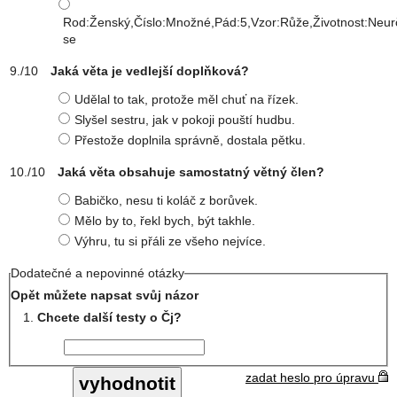
Rod:Ženský,Číslo:Množné,Pád:5,Vzor:Růže,Životnost:Neur
se
Jaká věta je vedlejší doplňková?
Udělal to tak, protože měl chuť na řízek.
Slyšel sestru, jak v pokoji pouští hudbu.
Přestože doplnila správně, dostala pětku.
Jaká věta obsahuje samostatný větný člen?
Babičko, nesu ti koláč z borůvek.
Mělo by to, řekl bych, být takhle.
Výhru, tu si přáli ze všeho nejvíce.
Dodatečné a nepovinné otázky
Opět můžete napsat svůj názor
Chcete další testy o Čj?
zadat heslo pro úpravu