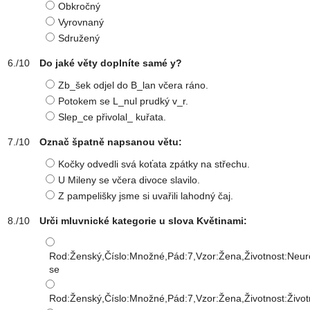
Obkročný
Vyrovnaný
Sdružený
Do jaké věty doplníte samé y?
Zb_šek odjel do B_lan včera ráno.
Potokem se L_nul prudký v_r.
Slep_ce přivolal_ kuřata.
Označ špatně napsanou větu:
Kočky odvedli svá koťata zpátky na střechu.
U Mileny se včera divoce slavilo.
Z pampelišky jsme si uvařili lahodný čaj.
Urči mluvnické kategorie u slova Květinami:
Rod:Ženský,Číslo:Množné,Pád:7,Vzor:Žena,Životnost:Neur
se
Rod:Ženský,Číslo:Množné,Pád:7,Vzor:Žena,Životnost:Živo