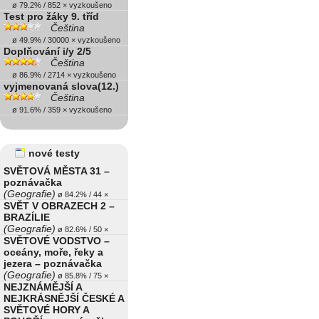
ø 79.2% / 852 × vyzkoušeno
Test pro žáky 9. tříd
Čeština
ø 49.9% / 30000 × vyzkoušeno
Doplňování i/y 2/5
Čeština
ø 86.9% / 2714 × vyzkoušeno
vyjmenovaná slova(12.)
Čeština
ø 91.6% / 359 × vyzkoušeno
nové testy
SVĚTOVÁ MĚSTA 31 –
poznávačka
(Geografie)
ø 84.2% / 44 ×
SVĚT V OBRAZECH 2 –
BRAZÍLIE
(Geografie)
ø 82.6% / 50 ×
SVĚTOVÉ VODSTVO –
oceány, moře, řeky a
jezera – poznávačka
(Geografie)
ø 85.8% / 75 ×
NEJZNÁMĚJŠÍ A
NEJKRÁSNĚJŠÍ ČESKÉ A
SVĚTOVÉ HORY A