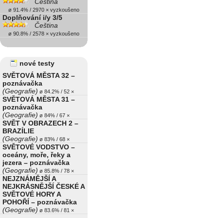
Čeština
ø 91.4% / 2970 × vyzkoušeno
Doplňování i/y 3/5
Čeština
ø 90.8% / 2578 × vyzkoušeno
nové testy
SVĚTOVÁ MĚSTA 32 –
poznávačka
(Geografie)
ø 84.2% / 52 ×
SVĚTOVÁ MĚSTA 31 –
poznávačka
(Geografie)
ø 84% / 67 ×
SVĚT V OBRAZECH 2 –
BRAZÍLIE
(Geografie)
ø 83% / 68 ×
SVĚTOVÉ VODSTVO –
oceány, moře, řeky a
jezera – poznávačka
(Geografie)
ø 85.8% / 78 ×
NEJZNÁMĚJŠÍ A
NEJKRÁSNĚJŠÍ ČESKÉ A
SVĚTOVÉ HORY A
POHOŘÍ – poznávačka
(Geografie)
ø 83.6% / 81 ×