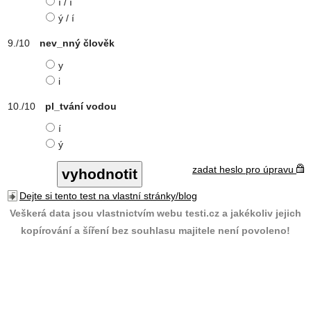
í / í
ý / í
nev_nný člověk
y
i
pl_tvání vodou
í
ý
zadat heslo pro úpravu
Dejte si tento test na vlastní stránky/blog
Veškerá data jsou vlastnictvím webu testi.cz a jakékoliv jejich
kopírování a šíření bez souhlasu majitele není povoleno!