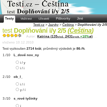
Test
i
– Čeština
.cz
Doplňování i/y 2/5
test
Testy
Piškvorky
Jiné
Vložit test
Uživatelé
Testi.cz
>
Jazyky
>
Čeština
>
Doplňování i/y 2/5
test
Doplňování i/y 2/5
(
Čeština
)
Autor:
Katrina (135
2431
+10%
ø)
...
vlož.
vyzk.
vloženo 10.12.2010
Test vyzkoušen
2714 krát
, průměrný výsledek je
86
%
.
.9
L_dové nov_ny
i / y
i / i
ob_l_
i / í
y / í
s_rové tyčinky
í