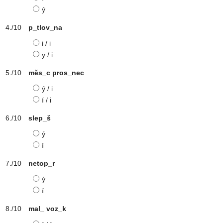
ý
p_tlov_na
i / i
y / i
měs_c pros_nec
ý / i
í / i
slep_š
ý
í
netop_r
ý
í
mal_ voz_k