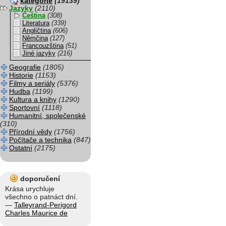
kategorie
(19139)
Jazyky
(2110)
Čeština
(308)
Literatura
(339)
Angličtina
(606)
Němčina
(127)
Francouzština
(51)
Jiné jazyky
(216)
Geografie
(1805)
Historie
(1153)
Filmy a seriály
(5376)
Hudba
(1199)
Kultura a knihy
(1290)
Sportovní
(1118)
Humanitní, společenské
(310)
Přírodní vědy
(1756)
Počítače a technika
(847)
Ostatní
(2175)
doporučení
Krása urychluje
všechno o patnáct dní.
—
Talleyrand-Perigord
Charles Maurice de