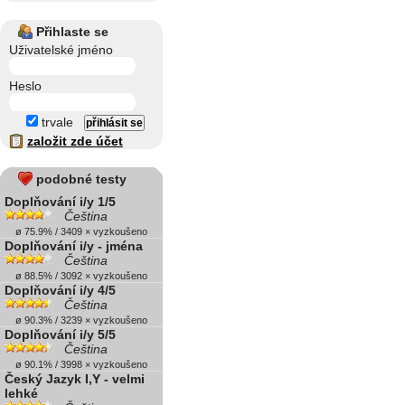
Přihlaste se
Uživatelské jméno
Heslo
trvale
založit zde účet
podobné testy
Doplňování i/y 1/5
Čeština
ø 75.9% / 3409 × vyzkoušeno
Doplňování i/y - jména
Čeština
ø 88.5% / 3092 × vyzkoušeno
Doplňování i/y 4/5
Čeština
ø 90.3% / 3239 × vyzkoušeno
Doplňování i/y 5/5
Čeština
ø 90.1% / 3998 × vyzkoušeno
Český Jazyk I,Y - velmi
lehké