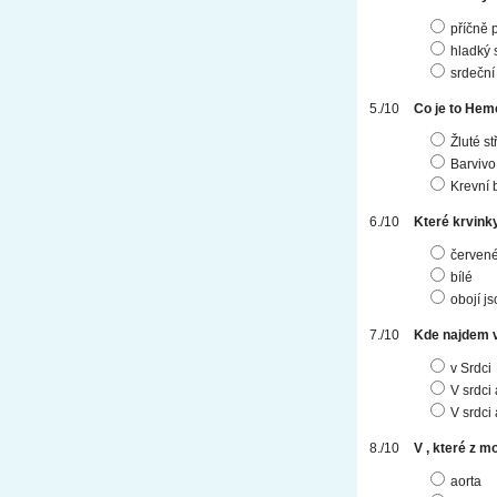
příčně 
hladký 
srdeční
Co je to Hem
Žluté st
Barvivo
Krevní 
Které krvinky
červen
bílé
obojí j
Kde najdem v
v Srdci
V srdci 
V srdci
V , které z m
aorta