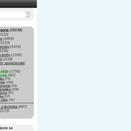
gorie
(19138)
2110)
ie
(1804)
(1153)
seriály
(5376)
1199)
a knihy
(1290)
ní
(1118)
ní, společenské
í vědy
(1756)
logie
(687)
ika
(75)
mie
(162)
ronomie
(53)
ematika
(206)
icína
(67)
ika
(57)
é vědy
(51)
 a technika
(847)
(2175)
laste se