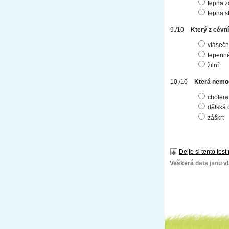
tepna z
tepna s
Který z cévn
vlásečn
tepenn
žilní
Která nemoc
cholera
dětská 
záškrt
Dejte si tento test
Veškerá data jsou vla