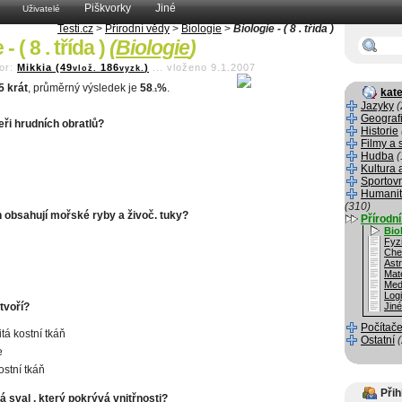
Piškvorky
Jiné
Uživatelé
Testi.cz
>
Přírodní vědy
>
Biologie
>
Biologie - ( 8 . třída )
- ( 8 . třída )
(
Biologie
)
or:
Mikkia (49
186
)
...
vloženo 9.1.2007
vlož.
vyzk.
5 krát
, průměrný výsledek je
58
%
.
kate
.1
Jazyky
(
Geograf
teři hrudních obratlů?
Historie
Filmy a 
Hudba
(
Kultura 
Sportov
Humanit
(310)
n obsahují mořské ryby a živoč. tuky?
Přírodn
Bio
Fyz
Che
Ast
Mat
Med
Log
tvoří?
Jin
Počítače
tá kostní tkáň
Ostatní
e
ostní tkáň
Přih
 sval , který pokrývá vnitřnosti?