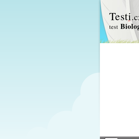
Test
i
.c
Biolog
test