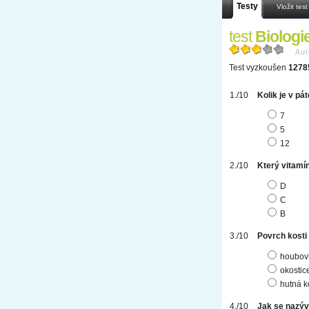
Testy
Vložit test
test
Biologie 
Aut
Test vyzkoušen
1278
Kolik je v pá
7
5
12
Který vitamí
D
C
B
Povrch kosti 
houbovi
okostic
hutná k
Jak se nazývá