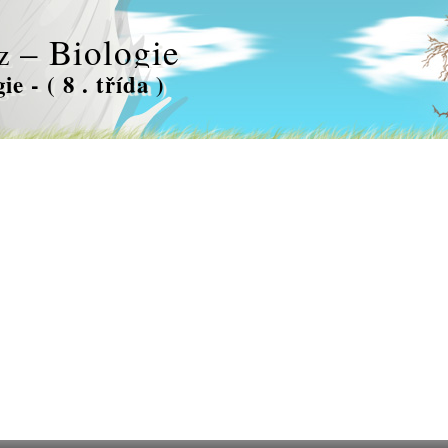
– Biologie
z
ie - ( 8 . třída )