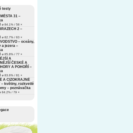
 testy
MĚSTA 31 –
ka
)
ø 84.1% / 58 ×
BRAZECH 2 –
)
ø 82.7% / 63 ×
VODSTVO – oceány,
 a jezera –
ka
)
ø 85.8% / 77 ×
ĚJŠÍ A
NĚJŠÍ ČESKÉ A
HORY A POHOŘÍ –
ka
)
ø 83.6% / 81 ×
É A CIZOKRAJNÉ
– květiny, rozkvetlé
romy – poznávačka
 84.2% / 79 ×
egace