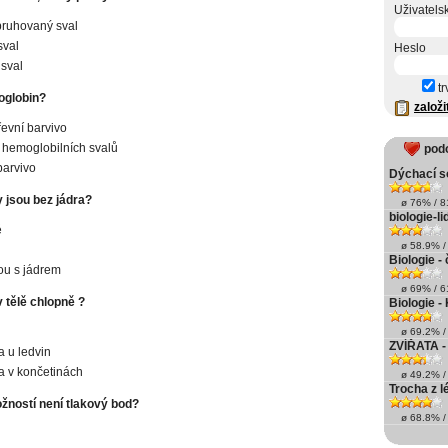
Uživatels
pruhovaný sval
sval
Heslo
 sval
tr
oglobin?
založi
řevní barvivo
 hemoglobilních svalů
pod
barvivo
Dýchací so
 jsou bez jádra?
ø 76% / 81
biologie-li
é
ø 58.9% / 
Biologie -
sou s jádrem
ø 69% / 61
 tělě chlopně ?
Biologie -
ø 69.2% / 
ZVÍŘATA -
a u ledvin
 a v končetinách
ø 49.2% / 
Trocha z l
ožností není tlakový bod?
ø 68.8% / 