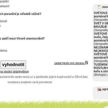
anártní
tehenní
nové
SVĚTOVÁ 
ích poranění je středně vážné?
poznávač
(Geografie
icové
SVĚT V O
é
BRAZÍLIE
(Geografie
SVĚTOVÉ 
moře, řeky
 patří mezi Virové onemocnění?
poznávač
(Geografie
NEJZNÁM
obrna
NEJKRÁS
SVĚTOVÉ 
poznávač
(Geografie
zadat heslo pro úpravu
TUZEMSK
ROSTLINY 
keře a st
 na vlastní stránky/blog
(Biologie)
ø
stnictvím webu testi.cz a jakékoliv jejich kopírování a šíření bez
souhlasu majitele není povoleno!
agr