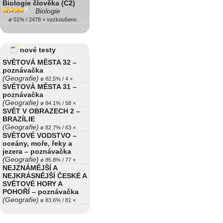
Biologie člověka (C2)
Biologie
ø 51% / 2478 × vyzkoušeno
nové testy
SVĚTOVÁ MĚSTA 32 –
poznávačka
(Geografie)
ø 82.5% / 4 ×
SVĚTOVÁ MĚSTA 31 –
poznávačka
(Geografie)
ø 84.1% / 58 ×
SVĚT V OBRAZECH 2 –
BRAZÍLIE
(Geografie)
ø 82.7% / 63 ×
SVĚTOVÉ VODSTVO –
oceány, moře, řeky a
jezera – poznávačka
(Geografie)
ø 85.8% / 77 ×
NEJZNÁMĚJŠÍ A
NEJKRÁSNĚJŠÍ ČESKÉ A
SVĚTOVÉ HORY A
POHOŘÍ – poznávačka
(Geografie)
ø 83.6% / 81 ×