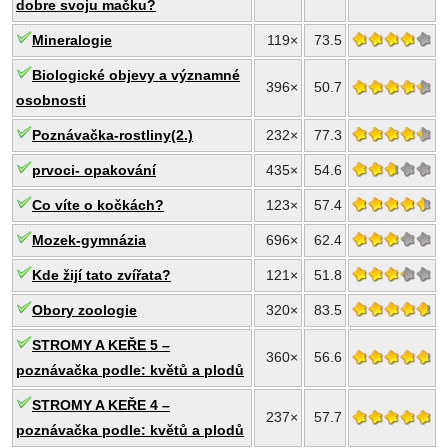
dobre svoju mačku?
Mineralogie
119×
73.5
Biologické objevy a významné
396×
50.7
osobnosti
Poznávačka-rostliny(2.)
232×
77.3
prvoci- opakování
435×
54.6
Co víte o kočkách?
123×
57.4
Mozek-gymnázia
696×
62.4
Kde žijí tato zvířata?
121×
51.8
Obory zoologie
320×
83.5
STROMY A KEŘE 5 –
360×
56.6
poznávačka podle: květů a plodů
STROMY A KEŘE 4 –
237×
57.7
poznávačka podle: květů a plodů