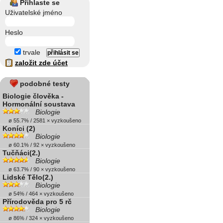
Přihlaste se
Uživatelské jméno
Heslo
trvale
založit zde účet
podobné testy
Biologie člověka -
Hormonální soustava
Biologie
ø 55.7% / 2581 × vyzkoušeno
Koníci (2)
Biologie
ø 60.1% / 92 × vyzkoušeno
Tučňáci(2.)
Biologie
ø 63.7% / 90 × vyzkoušeno
Lidské Tělo(2.)
Biologie
ø 54% / 464 × vyzkoušeno
Přírodověda pro 5 rč
Biologie
ø 86% / 324 × vyzkoušeno