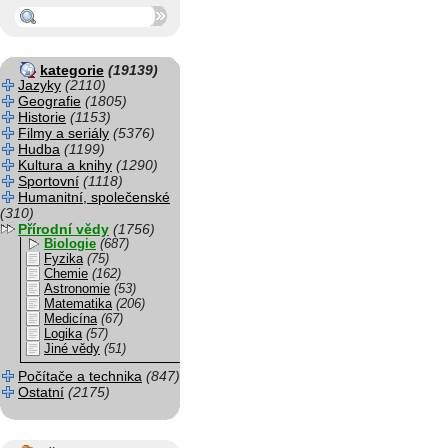
kategorie
(19139)
Jazyky
(2110)
Geografie
(1805)
Historie
(1153)
Filmy a seriály
(5376)
Hudba
(1199)
Kultura a knihy
(1290)
Sportovní
(1118)
Humanitní, společenské
(310)
Přírodní vědy
(1756)
Biologie
(687)
Fyzika
(75)
Chemie
(162)
Astronomie
(53)
Matematika
(206)
Medicína
(67)
Logika
(57)
Jiné vědy
(51)
Počítače a technika
(847)
Ostatní
(2175)