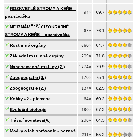
ROZKVETLÉ STROMY A KEŘE –
94×
69.7
poznávačka
NEJZNÁMĚJŠÍ CIZOKRAJNÉ
67×
76.1
STROMY A KEŘE – poznávačka
Rostlinné orgány
560×
64.7
Základní rostlinné orgány
1209×
71.8
Nahosemenné rostliny (2.)
1774×
79.9
Zoogeografie (3.)
170×
75.1
Zoogeografie (2.)
137×
82.5
Kočky #2 - plemena
64×
60.2
Evoluční biologie
190×
67.3
Trávicí soustava(4.)
298×
64.3
Mačky a ich správanie - poznáš
211×
55.2