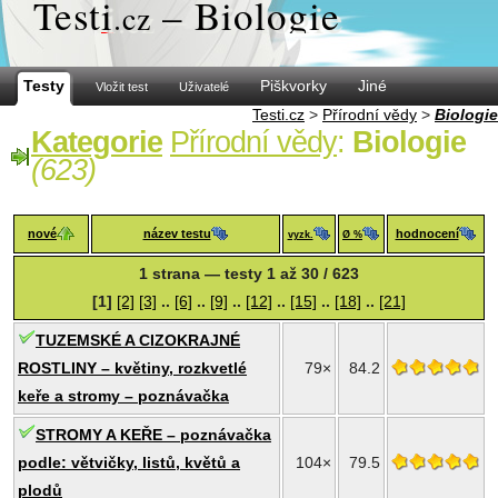
Test
i
– Biologie
.cz
Testy
Piškvorky
Jiné
Vložit test
Uživatelé
Testi.cz
>
Přírodní vědy
>
Biologie
Kategorie
Přírodní vědy
:
Biologie
(623)
nové
název testu
hodnocení
vyzk.
Ø %
1 strana — testy 1 až 30 / 623
[1]
[2]
[3]
..
[6]
..
[9]
..
[12]
..
[15]
..
[18]
..
[21]
TUZEMSKÉ A CIZOKRAJNÉ
ROSTLINY – květiny, rozkvetlé
79×
84.2
keře a stromy – poznávačka
STROMY A KEŘE – poznávačka
podle: větvičky, listů, květů a
104×
79.5
plodů