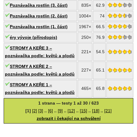
Poznávačka rostlin (3. část)
835×
62.9
Poznávačka rostlin (2. část)
1004×
74
Poznávačka rostlin (1. část)
1967×
66.5
éry vývoje (přírodopis)
250×
76.9
STROMY A KEŘE 3 –
221×
54.5
poznávačka podle: květů a plodů
STROMY A KEŘE 2 –
227×
65.1
poznávačka podle: květů a plodů
STROMY A KEŘE 1 –
465×
65.8
poznávačka podle: květů a plodů
1 strana — testy 1 až 30 / 623
[1]
[2]
[3]
..
[6]
..
[9]
..
[12]
..
[15]
..
[18]
..
[21]
zobrazit i čekající na schválení