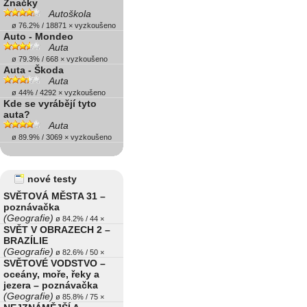
Značky
Autoškola
ø 76.2% / 18871 × vyzkoušeno
Auto - Mondeo
Auta
ø 79.3% / 668 × vyzkoušeno
Auta - Škoda
Auta
ø 44% / 4292 × vyzkoušeno
Kde se vyrábějí tyto
auta?
Auta
ø 89.9% / 3069 × vyzkoušeno
nové testy
SVĚTOVÁ MĚSTA 31 –
poznávačka
(Geografie)
ø 84.2% / 44 ×
SVĚT V OBRAZECH 2 –
BRAZÍLIE
(Geografie)
ø 82.6% / 50 ×
SVĚTOVÉ VODSTVO –
oceány, moře, řeky a
jezera – poznávačka
(Geografie)
ø 85.8% / 75 ×