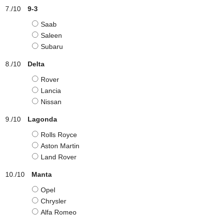
9-3
Saab
Saleen
Subaru
Delta
Rover
Lancia
Nissan
Lagonda
Rolls Royce
Aston Martin
Land Rover
Manta
Opel
Chrysler
Alfa Romeo