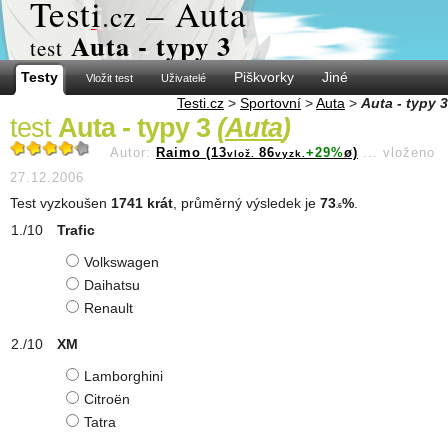
Test
i
– Auta
.cz
Auta - typy 3
test
Testy
Piškvorky
Jiné
Vložit test
Uživatelé
Testi.cz
>
Sportovní
>
Auta
>
Auta - typy 3
test
Auta - typy 3
(
Auta
)
Autor:
Raimo (13
86
+29%
ø)
...
vloženo
vlož.
vyzk.
27.12.2006
Test vyzkoušen
1741 krát
, průměrný výsledek je
73
%
.
.6
Trafic
Volkswagen
Daihatsu
Renault
XM
Lamborghini
Citroën
Tatra