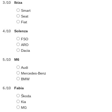
Ibiza
Smart
Seat
Fiat
Solenza
FSO
ARO
Dacia
M6
Audi
Mercedes-Benz
BMW
Fabia
Škoda
Kia
MG