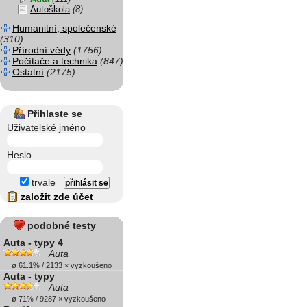
Autoškola
(8)
Humanitní, společenské
(310)
Přírodní vědy
(1756)
Počítače a technika
(847)
Ostatní
(2175)
Přihlaste se
Uživatelské jméno
Heslo
trvale
založit zde účet
podobné testy
Auta - typy 4
Auta
ø 61.1% / 2133 × vyzkoušeno
Auta - typy
Auta
ø 71% / 9287 × vyzkoušeno