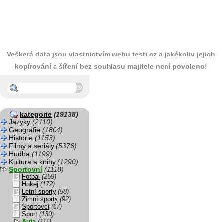
Veškerá data jsou vlastnictvím webu testi.cz a jakékoliv jejich
kopírování a šíření bez souhlasu majitele není povoleno!
kategorie
(19138)
Jazyky
(2110)
Geografie
(1804)
Historie
(1153)
Filmy a seriály
(5376)
Hudba
(1199)
Kultura a knihy
(1290)
Sportovní
(1118)
Fotbal
(259)
Hokej
(172)
Letní sporty
(58)
Zimní sporty
(92)
Sportovci
(67)
Sport
(130)
Auta
(111)