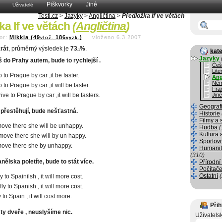
Piškvorky
Jiné
Uživatelé
Testi.cz
>
Jazyky
>
Angličtina
>
Předložka If ve větách
ka If ve větách
(
Angličtina
)
or:
Mikkia (49
186
)
...
vloženo 6.3.2007
vlož.
vyzk.
rát
, průměrný výsledek je
73
%
.
kate
.1
Jazyky
š do Prahy autem, bude to rychlejší .
Češ
Lite
o to Prague by car ,it be faster.
Ang
Něm
o to Prague by car ,it will be faster.
Fra
rive to Prague by car ,it will be fasters.
Jiné
Geograf
 přestěhují, bude nešťastná.
Historie
Filmy a 
 move there she will be unhappy.
Hudba
(
Kultura 
 move there she will by un happy.
Sportov
 move there she by unhappy.
Humanit
(310)
ělska poletíte, bude to stát více.
Přírodní
Počítače
Ostatní
ly to Spainilsh , it will more cost.
fly to Spanish , it will more cost.
ly to Spain , it will cost more.
Přih
 ty dveře , neuslyšíme nic.
Uživatels