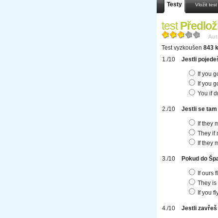
Testy
Vložit test
test
Předlož
Aut
Test vyzkoušen
843 k
Jestli pojede
If you g
If you g
You if d
Jestli se tam
If they
They if
If they
Pokud do Špan
If ours f
They is 
If you f
Jestli zavřeš