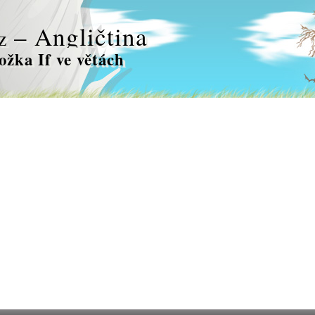
– Angličtina
z
ožka If ve větách