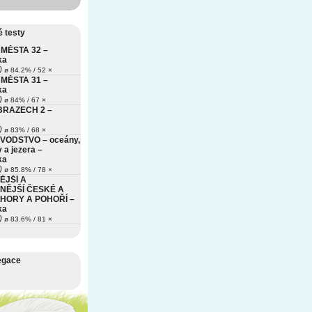
 testy
MĚSTA 32 –
ka
)
ø 84.2% / 52 ×
MĚSTA 31 –
ka
)
ø 84% / 67 ×
BRAZECH 2 –
)
ø 83% / 68 ×
VODSTVO – oceány,
 a jezera –
ka
)
ø 85.8% / 78 ×
ĚJŠÍ A
NĚJŠÍ ČESKÉ A
HORY A POHOŘÍ –
ka
)
ø 83.6% / 81 ×
egace