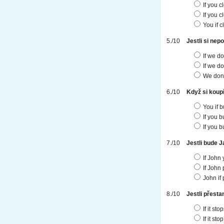
If you 
If you 
You if 
Jestli si nep
If we do
If we do
We don´t
Když si koupí
You if b
If you b
If you b
Jestli bude 
If John
If John
John if
Jestli přest
If it st
If it st