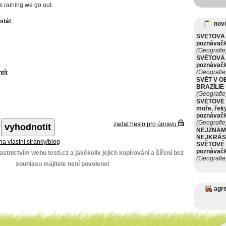
ops raining we go out.
istát
nové
SVĚTOVÁ 
poznávač
(Geografie
SVĚTOVÁ 
poznávač
(Geografie
tít
SVĚT V O
BRAZÍLIE
(Geografie
SVĚTOVÉ 
moře, řeky
poznávač
(Geografie
zadat heslo pro úpravu
NEJZNÁM
NEJKRÁS
 na vlastní stránky/blog
SVĚTOVÉ 
poznávač
stnictvím webu testi.cz a jakékoliv jejich kopírování a šíření bez
(Geografie
souhlasu majitele není povoleno!
agr