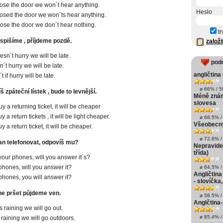
close the door we won´t hear anything.
Heslo
closed the door we won´ts hear anything.
close the door we don´t hear nothing.
tr
ospišíme , příjdeme pozdě.
založi
esn´t hurry we will be late.
pod
n´t hurry we will be late.
angličtina
 if hurry will be late.
ø 66% / 59
š zpáteční lístek , bude to levnější.
Méně znám
slovesa
uy a returning ticket, it will be cheaper
uy a return tickets , it will be light cheaper.
ø 68.5% / 
Všeobecný
uy a return ticket, it will be cheaper.
ø 72.8% / 
Jan telefonovat, odpovíš mu?
Nepravidel
třída)
 your phones, will you answer it´s?
 phones, will you answer it?
ø 64.5% / 
Angličtina
 phones, you will answer it?
- slovíčka
ane pršet půjdeme ven.
ø 58.5% / 
Anglčtina-
ops raining we will go out.
ø 85.4% / 
op raining we will go outdoors.