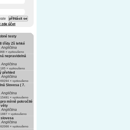
vale
t zde účet
obné testy
 8 třídy Zš lehké
Angličtina
68 × vyzkoušeno
á nepravidelná
Angličtina
185 × vyzkoušeno
 přehled
Angličtina
69294 × vyzkoušeno
ná Slovesa ( 7.
Angličtina
15491 × vyzkoušeno
 pro mírně pokročilé
, věty
Angličtina
1887 × vyzkoušeno
 slovesa
Angličtina
62066 × vyzkoušeno