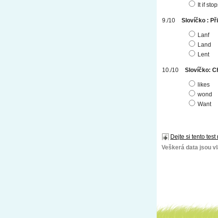
It if st
Slovíčko : Př
Lanf
Land
Lent
Slovíčko: Ch
likes
wond
Want
Dejte si tento test
Veškerá data jsou vla