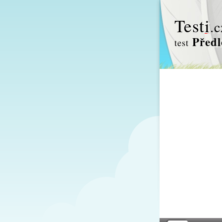
Test
i
.c
Předl
test