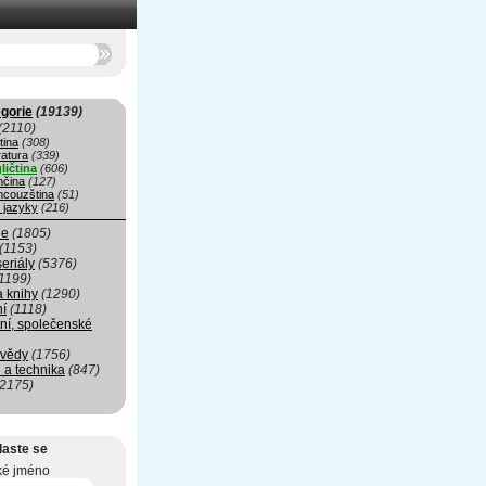
gorie
(19139)
(2110)
tina
(308)
ratura
(339)
ličtina
(606)
čina
(127)
ncouzština
(51)
 jazyky
(216)
ie
(1805)
(1153)
seriály
(5376)
1199)
a knihy
(1290)
ní
(1118)
ní, společenské
 vědy
(1756)
 a technika
(847)
(2175)
laste se
ké jméno