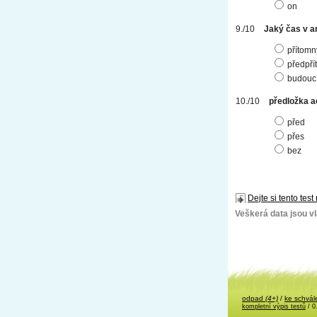
on
Jaký čas v an
přítomn
předpří
budouc
předložka 
před
přes
bez
Dejte si tento test
Veškerá data jsou vla
odpad
(4+)
/
ke schvál
kompletní výpis testů
/ 0