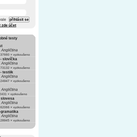
vale
t zde účet
obné testy
st
Angličtina
37660 × vyzkoušeno
 - slovíčka
Angličtina
73132 × vyzkoušeno
- testiik
Angličtina
24947 × vyzkoušeno
Angličtina
431 × vyzkoušeno
 slovesa
Angličtina
62066 × vyzkoušeno
a-gramatika
Angličtina
28945 × vyzkoušeno