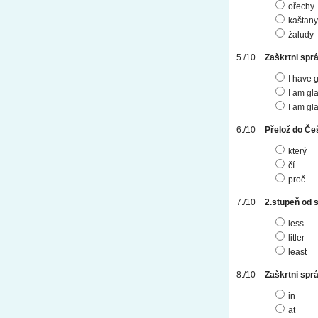
ořechy
kaštany
žaludy
Zaškrtni spr
I have 
I am gl
I am gl
Přelož do Če
který
čí
proč
2.stupeň od sl
less
litler
least
Zaškrtni spr
in
at