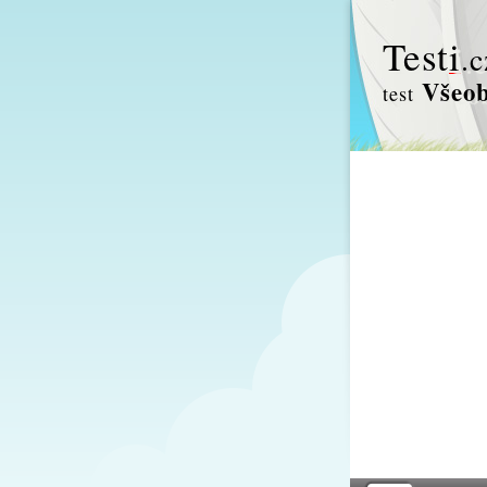
Test
i
.c
Všeob
test