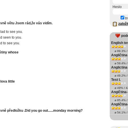
Heslo
tr
ávně větu Jsem rád,že vás vidím.
založi
glad to see you.
pod
ad seen to you.
English te
ad to see you.
ø 89.3% / 
štiny whose
Angličtina
ø 59.4% / 
Anglictina 
ø 49.2% / 
Test I.
ova little
ø 49% / 42
Anglčtina-
ø 85.4% / 
Angličtin
ávně předložku .Did you go out......monday morning?
ø 54.1% / 