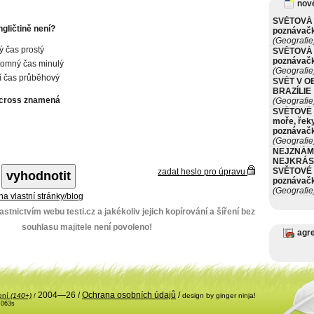
nové
SVĚTOVÁ 
gličtině není?
poznávač
(Geografie
ý čas prostý
SVĚTOVÁ 
poznávač
tomný čas minulý
(Geografie
í čas průběhový
SVĚT V O
BRAZÍLIE
across znamená
(Geografie
SVĚTOVÉ 
moře, řeky
poznávač
(Geografie
NEJZNÁM
NEJKRÁS
SVĚTOVÉ 
zadat heslo pro úpravu
poznávač
(Geografie
 na vlastní stránky/blog
stnictvím webu testi.cz a jakékoliv jejich kopírování a šíření bez
souhlasu majitele není povoleno!
agr
2004—26 /
Ochrana osobních údajů
/
ení
(140+)
/
design by ginger ninja!
.063s