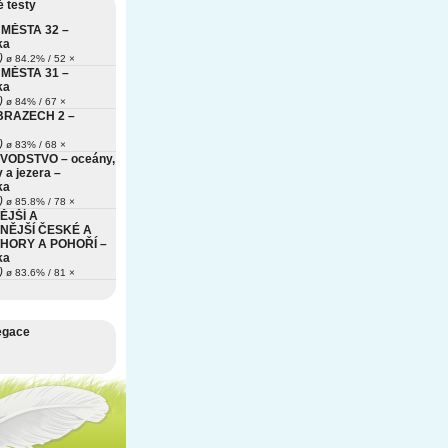
 testy
MĚSTA 32 –
ka
)
ø 84.2% / 52 ×
MĚSTA 31 –
ka
)
ø 84% / 67 ×
BRAZECH 2 –
)
ø 83% / 68 ×
VODSTVO – oceány,
 a jezera –
ka
)
ø 85.8% / 78 ×
ĚJŠÍ A
NĚJŠÍ ČESKÉ A
HORY A POHOŘÍ –
ka
)
ø 83.6% / 81 ×
egace