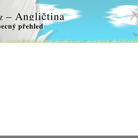
– Angličtina
z
ecný přehled