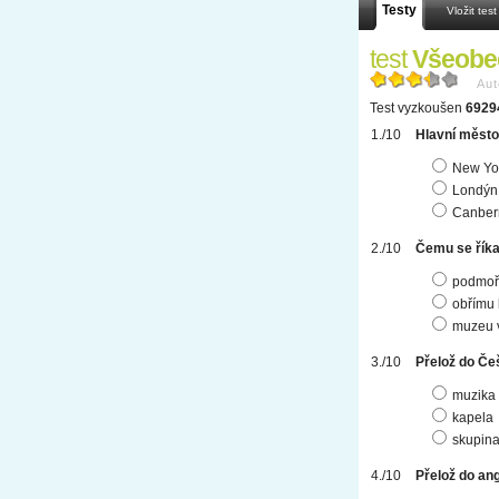
Testy
Vložit test
test
Všeobe
Aut
Test vyzkoušen
6929
Hlavní město
New Yo
Londýn
Canber
Čemu se říka
podmoř
obřímu 
muzeu v
Přelož do Če
muzika
kapela
skupin
Přelož do ang