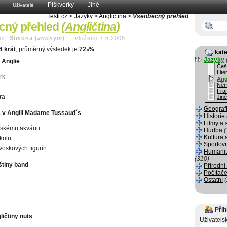
Piškvorky
Jiné
Uživatelé
Testi.cz
>
Jazyky
>
Angličtina
>
Všeobecný přehled
cný přehled
(
Angličtina
)
or:
Simona (
anonym
)
...
vloženo 7.5.2005
4 krát
, průměrný výsledek je
72
%
.
.8
kate
Jazyky
 Anglie
Češ
Lite
rk
Ang
Něm
Fra
ra
Jiné
Geograf
 v Anglii Madame Tussaud´s
Historie
Filmy a 
skému akváriu
Hudba
(
Kultura 
kolu
Sportov
oskových figurín
Humanit
(310)
štiny band
Přírodní
Počítače
Ostatní
a
Přih
ličtiny nuts
Uživatels