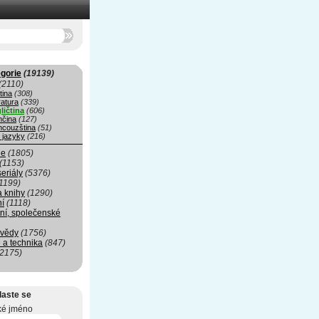
gorie
(19139)
(2110)
tina
(308)
ratura
(339)
ličtina
(606)
čina
(127)
ncouzština
(51)
 jazyky
(216)
ie
(1805)
(1153)
seriály
(5376)
1199)
a knihy
(1290)
ní
(1118)
ní, společenské
 vědy
(1756)
 a technika
(847)
(2175)
laste se
ké jméno