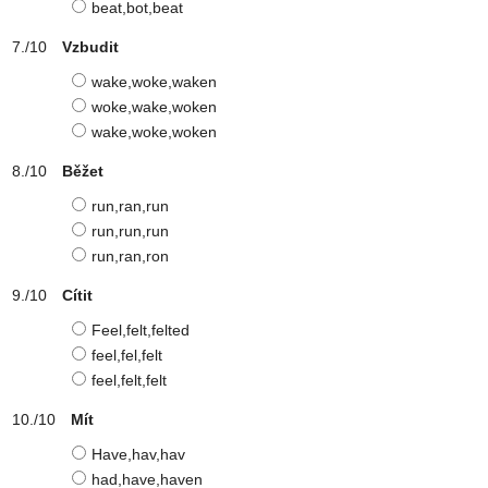
beat,bot,beat
Vzbudit
wake,woke,waken
woke,wake,woken
wake,woke,woken
Běžet
run,ran,run
run,run,run
run,ran,ron
Cítit
Feel,felt,felted
feel,fel,felt
feel,felt,felt
Mít
Have,hav,hav
had,have,haven