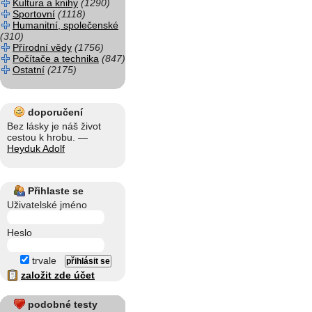
Kultura a knihy
(1290)
Sportovní
(1118)
Humanitní, společenské
(310)
Přírodní vědy
(1756)
Počítače a technika
(847)
Ostatní
(2175)
doporučení
Bez lásky je náš život
cestou k hrobu. —
Heyduk Adolf
Přihlaste se
Uživatelské jméno
Heslo
trvale
založit zde účet
podobné testy