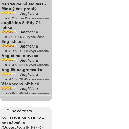
Nepravidelná slovesa -
Minulý čas prostý
Angličtina
ø 73.2% / 14715 × vyzkoušeno
angličtina 8 třídy Zš
lehké
Angličtina
ø 66% / 5968 × vyzkoušeno
English test
Angličtina
ø 89.3% / 37660 × vyzkoušeno
Anglčtina- slovesa
Angličtina
ø 85.4% / 62066 × vyzkoušeno
Angličtina-gramatika
Angličtina
ø 54.1% / 28945 × vyzkoušeno
Všeobecný přehled
Angličtina
ø 72.8% / 69294 × vyzkoušeno
nové testy
SVĚTOVÁ MĚSTA 32 –
poznávačka
(Geografie)
ø 84.5% / 49 ×