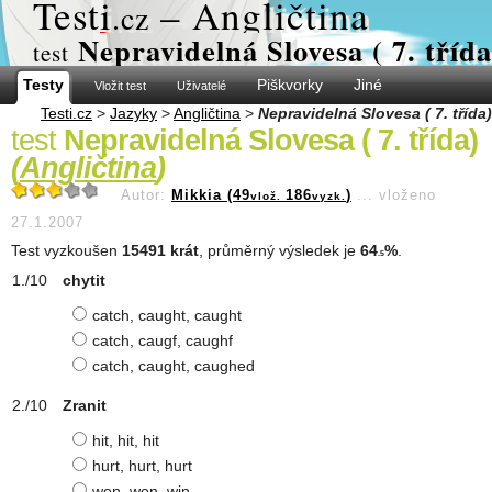
Test
i
– Angličtina
.cz
Nepravidelná Slovesa ( 7. třída
test
Testy
Piškvorky
Jiné
Vložit test
Uživatelé
Testi.cz
>
Jazyky
>
Angličtina
>
Nepravidelná Slovesa ( 7. třída)
test
Nepravidelná Slovesa ( 7. třída)
(
Angličtina
)
Autor:
Mikkia (49
186
)
...
vloženo
vlož.
vyzk.
27.1.2007
Test vyzkoušen
15491 krát
, průměrný výsledek je
64
%
.
.5
chytit
catch, caught, caught
catch, caugf, caughf
catch, caught, caughed
Zranit
hit, hit, hit
hurt, hurt, hurt
won, won, win