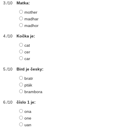
Matka:
mother
madhar
madhor
Kočka je:
cat
cer
car
Bird je česky:
bratr
pták
brambora
číslo 1 je:
ona
one
uan