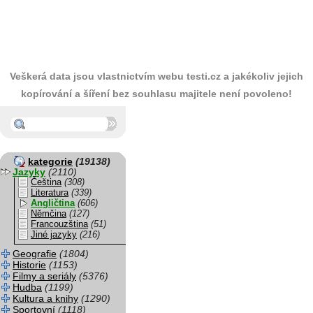
Veškerá data jsou vlastnictvím webu testi.cz a jakékoliv jejich
kopírování a šíření bez souhlasu majitele není povoleno!
kategorie
(19138)
Jazyky
(2110)
Čeština
(308)
Literatura
(339)
Angličtina
(606)
Němčina
(127)
Francouzština
(51)
Jiné jazyky
(216)
Geografie
(1804)
Historie
(1153)
Filmy a seriály
(5376)
Hudba
(1199)
Kultura a knihy
(1290)
Sportovní
(1118)