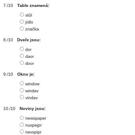
Table znamená:
stůl
jídlo
značka
Dveře jsou:
dor
daor
door
Okno je:
window
windav
vindav
Noviny jsou:
newspaper
nuspejpr
nevspipr