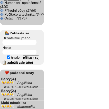
Humanitní, společenské
(310)
Přírodní vědy
(1756)
Počítače a technika
(847)
Ostatní
(2175)
Přihlaste se
Uživatelské jméno
Heslo
trvale
založit zde účet
podobné testy
Barvy(3.)
Angličtina
ø 96.7% / 198 × vyzkoušeno
Barvy(2.)
Angličtina
ø 93.3% / 558 × vyzkoušeno
Malá násobilka
Matematika