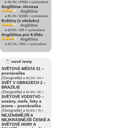
ø 90.4% / 47694 × vyzkoušeno
Anglčtina- slovesa
Angličtina
ø 85.4% / 62066 × vyzkoušeno
Květiny (z obrázku)
Angličtina
ø 59.5% / 295 × vyzkoušeno
Angličtina pro 4.třídu
Angličtina
ø 82.1% / 7651 × vyzkoušeno
nové testy
SVĚTOVÁ MĚSTA 31 –
poznávačka
(Geografie)
ø 84.2% / 44 ×
SVĚT V OBRAZECH 2 –
BRAZÍLIE
(Geografie)
ø 82.6% / 50 ×
SVĚTOVÉ VODSTVO –
oceány, moře, řeky a
jezera – poznávačka
(Geografie)
ø 85.8% / 75 ×
NEJZNÁMĚJŠÍ A
NEJKRÁSNĚJŠÍ ČESKÉ A
SVĚTOVÉ HORY A