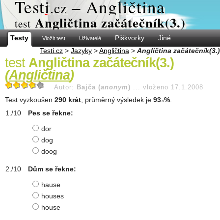
Test
i
– Angličtina
.cz
Angličtina začátečník(3.)
test
Testy
Piškvorky
Jiné
Vložit test
Uživatelé
Testi.cz
>
Jazyky
>
Angličtina
>
Angličtina začátečník(3.)
test
Angličtina začátečník(3.)
(
Angličtina
)
Autor:
Bajča (
anonym
)
...
vloženo 17.1.2008
Test vyzkoušen
290 krát
, průměrný výsledek je
93
%
.
.1
Pes se řekne:
dor
dog
doog
Dům se řekne:
hause
houses
house