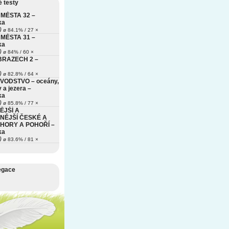
 testy
MĚSTA 32 –
ka
)
ø 84.1% / 27 ×
MĚSTA 31 –
ka
)
ø 84% / 60 ×
BRAZECH 2 –
)
ø 82.8% / 64 ×
VODSTVO – oceány,
 a jezera –
ka
)
ø 85.8% / 77 ×
ĚJŠÍ A
NĚJŠÍ ČESKÉ A
HORY A POHOŘÍ –
ka
)
ø 83.6% / 81 ×
egace