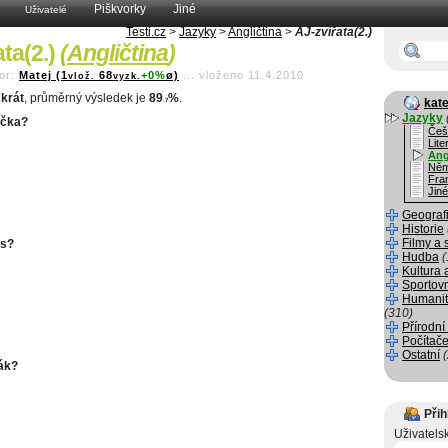
Piškvorky
Jiné
Uživatelé
Testi.cz
>
Jazyky
>
Angličtina
>
AJ-zvířata(2.)
ata(2.)
(
Angličtina
)
or:
Matej (1
68
+0%
ø)
...
vloženo 11.4.2010
vlož.
vyzk.
krát
, průměrný výsledek je
89
%
.
kate
.7
Jazyky
očka?
Češ
Lite
Ang
Něm
Fra
Jiné
Geograf
Historie
Filmy a 
es?
Hudba
(
Kultura 
Sportov
Humanit
(310)
Přírodní
Počítače
Ostatní
ták?
Přih
Uživatels