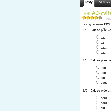
Testy
Vložit test
test
AJ-zvíř
Aut
Test vyzkoušen
1327 
Jak se píše k
cat
car
caat
catt
Jak se píše p
bog
dog
log
dogg
Jak se píše p
berd
bard
birt