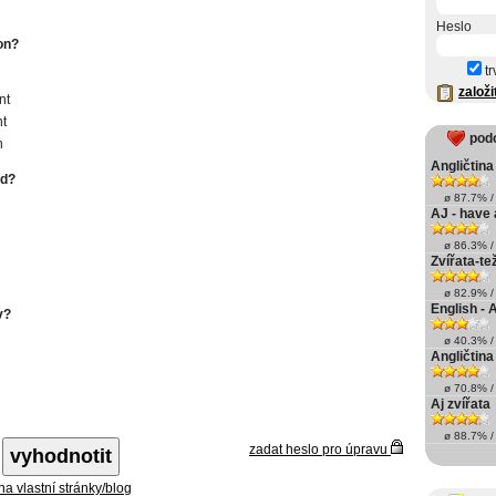
Heslo
on?
tr
založi
nt
t
pod
n
Angličtina 
ad?
ø 87.7% / 
AJ - have 
ø 86.3% / 
Zvířata-te
ø 82.9% / 
English - 
v?
ø 40.3% / 
Angličtina
ø 70.8% / 
Aj zvířata
ø 88.7% / 
zadat heslo pro úpravu
 na vlastní stránky/blog