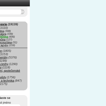
gorie
(19139)
(2110)
tina
(308)
ratura
(339)
ličtina
(606)
čina
(127)
ncouzština
(51)
 jazyky
(216)
ie
(1805)
(1153)
seriály
(5376)
1199)
a knihy
(1290)
ní
(1118)
ní, společenské
 vědy
(1756)
 a technika
(847)
(2175)
laste se
ké jméno