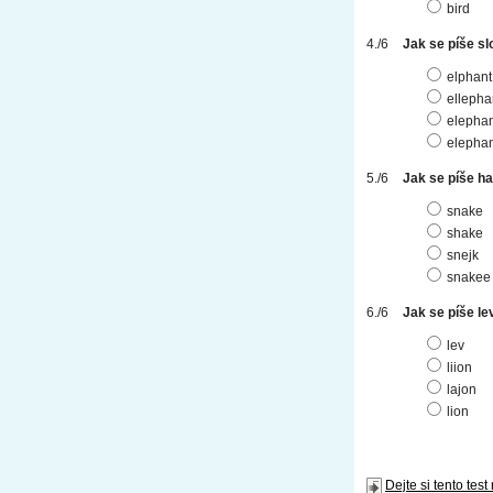
bird
Jak se píše sl
elphant
ellepha
elephan
elepha
Jak se píše h
snake
shake
snejk
snakee
Jak se píše le
lev
liion
lajon
lion
Dejte si tento test