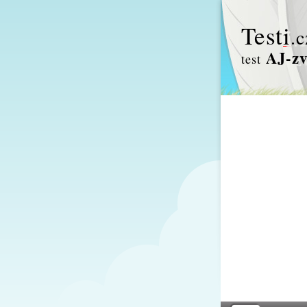
Test
i
.c
AJ-zv
test