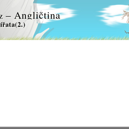
– Angličtina
z
ířata(2.)