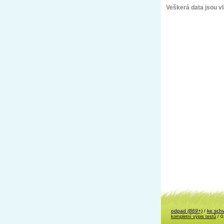
Veškerá data jsou vla
odpad
(869+)
/
ke sch
kompletní výpis testů
/ 0