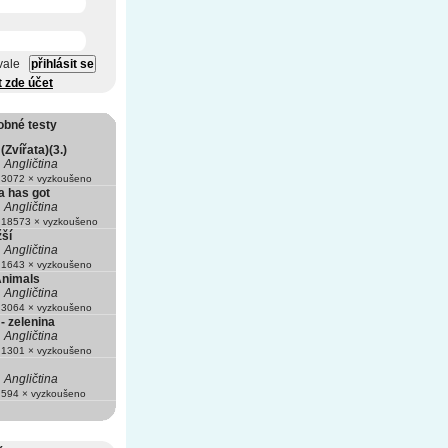
vale
t zde účet
obné testy
(Zvířata)(3.)
Angličtina
3072 × vyzkoušeno
a has got
Angličtina
18573 × vyzkoušeno
žší
Angličtina
1643 × vyzkoušeno
Animals
Angličtina
3064 × vyzkoušeno
 - zelenina
Angličtina
1301 × vyzkoušeno
Angličtina
594 × vyzkoušeno