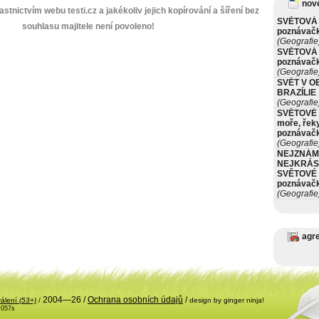
nové
stnictvím webu testi.cz a jakékoliv jejich kopírování a šíření bez
SVĚTOVÁ 
souhlasu majitele není povoleno!
poznávač
(Geografie
SVĚTOVÁ 
poznávač
(Geografie
SVĚT V O
BRAZÍLIE
(Geografie
SVĚTOVÉ 
moře, řeky
poznávač
(Geografie
NEJZNÁM
NEJKRÁS
SVĚTOVÉ 
poznávač
(Geografie
agr
2004—26 /
Ochrana osobních údajů
/
válení
(53+)
/
design by ginger ninja!
.057s