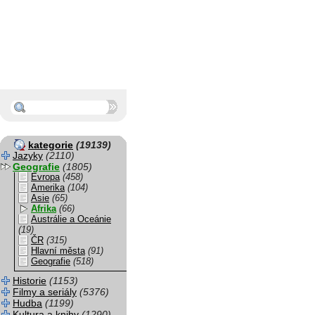
kategorie
(19139)
Jazyky
(2110)
Geografie
(1805)
Evropa
(458)
Amerika
(104)
Asie
(65)
Afrika
(66)
Austrálie a Oceánie
(19)
ČR
(315)
Hlavní města
(91)
Geografie
(518)
Historie
(1153)
Filmy a seriály
(5376)
Hudba
(1199)
Kultura a knihy
(1290)