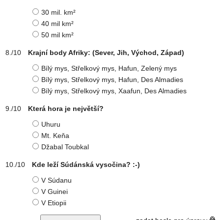
30 mil. km²
40 mil km²
50 mil km²
Krajní body Afriky: (Sever, Jih, Východ, Západ)
Bílý mys, Střelkový mys, Hafun, Zelený mys
Bílý mys, Střelkový mys, Hafun, Des Almadies
Bílý mys, Střelkový mys, Xaafun, Des Almadies
Která hora je největší?
Uhuru
Mt. Keňa
Džabal Toubkal
Kde leží Súdánská vysočina? :-)
V Súdanu
V Guinei
V Etiopii