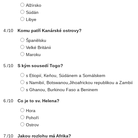
Alžírsko
Súdán
Libye
Komu patří Kanárské ostrovy?
Španělsku
Velké Británii
Maroku
S kým sousedí Togo?
s Etiopií, Keňou, Súdánem a Somálskem
s Namibií, Botswanou,Jihoafrickou republikou a Zambií
s Ghanou, Burkinou Faso a Beninem
Co je to sv. Helena?
Hora
Pohoří
Ostrov
Jakou rozlohu má Afrika?