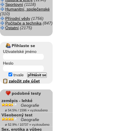
Sportovní
(1118)
Humanitní, společenské
(310)
Přírodní vědy
(1756)
Počítače a technika
(847)
Ostatní
(2175)
Přihlaste se
Uživatelské jméno
Heslo
trvale
založit zde účet
podobné testy
zeměpis - lehké
Geografie
ø 54.5% / 1596 × vyzkoušeno
Všeobecný test
Geografie
ø 52.9% / 10737 × vyzkoušeno
Sex, erotika a vůbec