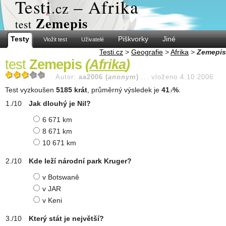
Test
i
– Afrika
.cz
Zemepis
test
Testy
Piškvorky
Jiné
Vložit test
Uživatelé
Testi.cz
>
Geografie
>
Afrika
>
Zemepis
test
Zemepis
(
Afrika
)
Autor:
aa2006 (
anonym
)
...
vloženo 4.10.2006
Test vyzkoušen
5185 krát
, průměrný výsledek je
41
%
.
.7
Jak dlouhý je Nil?
6 671 km
8 671 km
10 671 km
Kde leží národní park Kruger?
v Botswaně
v JAR
v Keni
Který stát je největší?