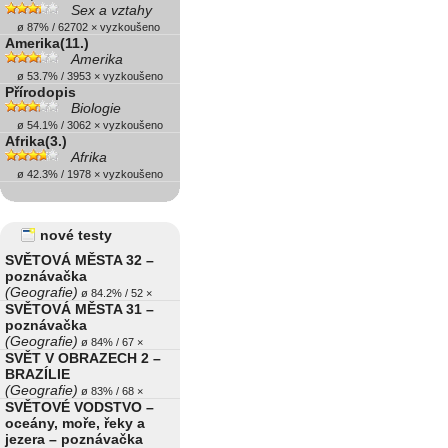
Sex a vztahy
ø 87% / 62702 × vyzkoušeno
Amerika(11.)
Amerika
ø 53.7% / 3953 × vyzkoušeno
Přírodopis
Biologie
ø 54.1% / 3062 × vyzkoušeno
Afrika(3.)
Afrika
ø 42.3% / 1978 × vyzkoušeno
nové testy
SVĚTOVÁ MĚSTA 32 –
poznávačka
(Geografie)
ø 84.2% / 52 ×
SVĚTOVÁ MĚSTA 31 –
poznávačka
(Geografie)
ø 84% / 67 ×
SVĚT V OBRAZECH 2 –
BRAZÍLIE
(Geografie)
ø 83% / 68 ×
SVĚTOVÉ VODSTVO –
oceány, moře, řeky a
jezera – poznávačka