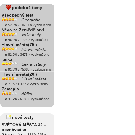
podobné testy
Všeobecný test
Geografie
ø 52.9% / 10737 × vyzkoušeno
Něco ze Zemědělství
Vaše testy
ø 46.9% / 1724 × vyzkoušeno
Hlavní města(75.)
Hlavní města
ø 82.2% / 3473 × vyzkoušeno
láska
Sex a vztahy
ø 91.8% / 75618 × vyzkoušeno
Hlavní města(20.)
Hlavní města
ø 77% / 11137 × vyzkoušeno
Zemepis
Afrika
ø 41.7% / 5185 × vyzkoušeno
nové testy
SVĚTOVÁ MĚSTA 32 –
poznávačka
(Geografie)
ø 84.8% / 45 ×