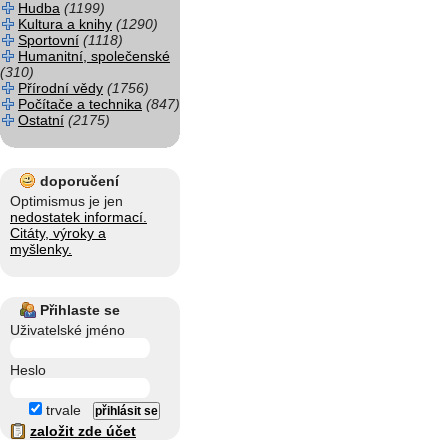
Hudba
(1199)
Kultura a knihy
(1290)
Sportovní
(1118)
Humanitní, společenské
(310)
Přírodní vědy
(1756)
Počítače a technika
(847)
Ostatní
(2175)
doporučení
Optimismus je jen
nedostatek informací.
Citáty, výroky a
myšlenky.
Přihlaste se
Uživatelské jméno
Heslo
trvale
založit zde účet