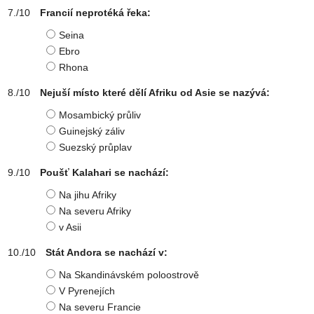
Francií neprotéká řeka:
Seina
Ebro
Rhona
Nejuší místo které dělí Afriku od Asie se nazývá:
Mosambický průliv
Guinejský záliv
Suezský průplav
Poušť Kalahari se nachází:
Na jihu Afriky
Na severu Afriky
v Asii
Stát Andora se nachází v:
Na Skandinávském poloostrově
V Pyrenejích
Na severu Francie