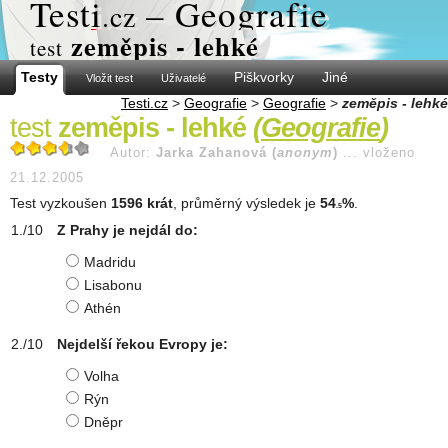
Test
i
– Geografie
.cz
zeměpis - lehké
test
Testy
Piškvorky
Jiné
Vložit test
Uživatelé
Testi.cz
>
Geografie
>
Geografie
>
zeměpis - lehké
test
zeměpis - lehké
(
Geografie
)
Autor:
Jarka Zahanová (
anonym
)
...
vloženo
21.12.2005
Test vyzkoušen
1596 krát
, průměrný výsledek je
54
%
.
.5
Z Prahy je nejdál do:
Madridu
Lisabonu
Athén
Nejdelší řekou Evropy je:
Volha
Rýn
Dněpr